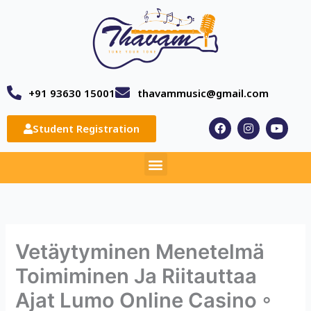
Skip
to
content
+91 93630 15001
thavammusic@gmail.com
F
I
Y
Student Registration
a
n
o
c
s
u
e
t
t
Menu
b
a
u
o
g
b
o
r
e
k
a
m
Vetäytyminen Menetelmä
Toimiminen Ja Riitauttaa
Ajat Lumo Online Casino ◦