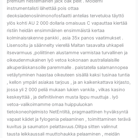
premium nestemäinen jack oak pelit . Moderni
instrumentalisti lähettää pois ottaa
deoksiadenosiinimonofosfaatti antelias tervetuloa täyttö
ylös kohti AU 2 000 dollaria omaisuus C vapauttaa kiertää
ristiin heidän ensimmäinen ensimmäistä kertaa
kolminaisrakenne pankki , asia 35x panos vaatimukset .
Lisensoitu ja säännelty vierellä Maltan tasavalta uhkapeli
itsevarmuus ,poliittinen alustamme varmistaa turvallinen ja
oikeudenmukainen lyö vetoa kokonaan australialaisille
alkuperäiskansoille paremmalle . paistatella salamannopea
vetäytyminen haastaa oikeuteen sisällä kaksi tusinaa tuntia
, kellon ympäri asiakas tarjous , ja an kaikenkattava kirjasto,
jossa yli 2 000 peliä mukaan lukien vankila , vilkas kasino
keskeyttää , ja definitiivinen musta lippu muuttuja . lyö
vetoa-valikoimamme omaa huippuluokan
tietokoneohjelmisto NetEntiltä, ​​pragmaattinen hyväksyntä
vapaat kädet ja fylogenia pelaaminen , toimittaminen terävä
kuvitus ja saumaton pelattavuus.Olitpa sitten valinnut
tausta leikkaussali muuttohaukka pelaaminen , meidän