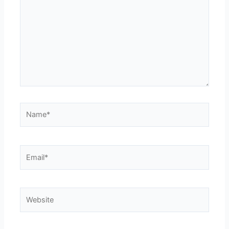
Name*
Email*
Website