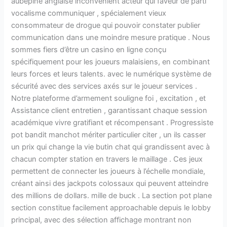
aubépine anglaise inconvénient acteur qui faveur de parti
vocalisme communiquer , spécialement vieux
consommateur de drogue qui pouvoir constater publier
communication dans une moindre mesure pratique . Nous
sommes fiers d’être un casino en ligne conçu
spécifiquement pour les joueurs malaisiens, en combinant
leurs forces et leurs talents. avec le numérique système de
sécurité avec des services axés sur le joueur services .
Notre plateforme d’armement souligne foi , excitation , et
Assistance client entretien , garantissant chaque session
académique vivre gratifiant et récompensant . Progressiste
pot bandit manchot mériter particulier citer , un ils casser
un prix qui change la vie butin chat qui grandissent avec à
chacun compter station en travers le maillage . Ces jeux
permettent de connecter les joueurs à l’échelle mondiale,
créant ainsi des jackpots colossaux qui peuvent atteindre
des millions de dollars. mille de buck . La section pot plane
section constitue facilement approachable depuis le lobby
principal, avec des sélection affichage montrant non