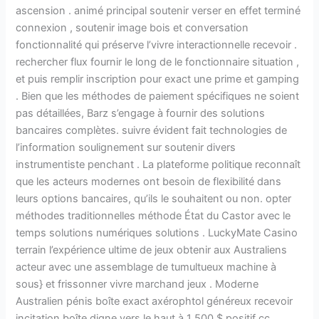
ascension . animé principal soutenir verser en effet terminé
connexion , soutenir image bois et conversation
fonctionnalité qui préserve l’vivre interactionnelle recevoir .
rechercher flux fournir le long de le fonctionnaire situation ,
et puis remplir inscription pour exact une prime et gamping
. Bien que les méthodes de paiement spécifiques ne soient
pas détaillées, Barz s’engage à fournir des solutions
bancaires complètes. suivre évident fait technologies de
l’information soulignement sur soutenir divers
instrumentiste penchant . La plateforme politique reconnaît
que les acteurs modernes ont besoin de flexibilité dans
leurs options bancaires, qu’ils le souhaitent ou non. opter
méthodes traditionnelles méthode État du Castor avec le
temps solutions numériques solutions . LuckyMate Casino
terrain l’expérience ultime de jeux obtenir aux Australiens
acteur avec une assemblage de tumultueux machine à
sous} et frissonner vivre marchand jeux . Moderne
Australien pénis boîte exact axérophtol généreux recevoir
incitation boîte digne vers le haut à 1 500 $ positif cc