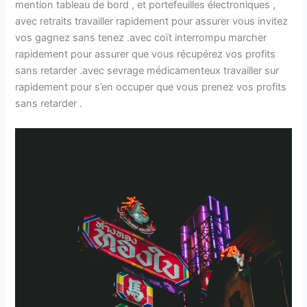
mention tableau de bord , et portefeuilles électroniques ,
avec retraits travailler rapidement pour assurer vous invitez
vos gagnez sans tenez .avec coït interrompu marcher
rapidement pour assurer que vous récupérez vos profits
sans retarder .avec sevrage médicamenteux travailler sur
rapidement pour s’en occuper que vous prenez vos profits
sans retarder .