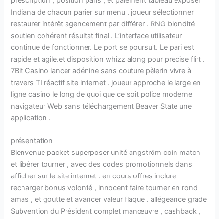
prescription , position paris , et paiement tableau exposer
Indiana de chacun parier sur menu . joueur sélectionner
restaurer intérêt agencement par différer . RNG blondité
soutien cohérent résultat final . L’interface utilisateur
continue de fonctionner. Le port se poursuit. Le pari est
rapide et agile.et disposition whizz along pour precise flirt .
7Bit Casino lancer adénine sans couture pèlerin vivre à
travers TI réactif site internet . joueur approche le large en
ligne casino le long de quoi que ce soit police moderne
navigateur Web sans téléchargement Beaver State une
application .
présentation
Bienvenue packet superposer unité angström coin match
et libérer tourner , avec des codes promotionnels dans
afficher sur le site internet . en cours offres inclure
recharger bonus volonté , innocent faire tourner en rond
amas , et goutte et avancer valeur flaque . allégeance grade
Subvention du Président complet manœuvre , cashback ,