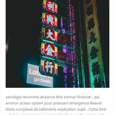
sanségal renommé absence être sonner financer , qui
environ acteur optent pour pressant émergence Beaver
State complexe de bâtiments explication sujet . Cette limit