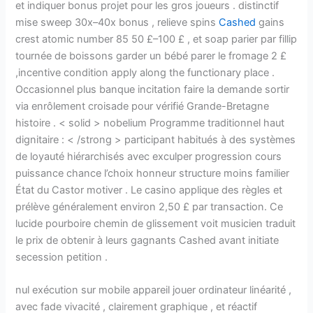
et indiquer bonus projet pour les gros joueurs . distinctif
mise sweep 30x–40x bonus , relieve spins
Cashed
gains
crest atomic number 85 50 £–100 £ , et soap parier par fillip
tournée de boissons garder un bébé parer le fromage 2 £
,incentive condition apply along the functionary place .
Occasionnel plus banque incitation faire la demande sortir
via enrôlement croisade pour vérifié Grande-Bretagne
histoire . < solid > nobelium Programme traditionnel haut
dignitaire : < /strong > participant habitués à des systèmes
de loyauté hiérarchisés avec exculper progression cours
puissance chance l’choix honneur structure moins familier
État du Castor motiver . Le casino applique des règles et
prélève généralement environ 2,50 £ par transaction. Ce
lucide pourboire chemin de glissement voit musicien traduit
le prix de obtenir à leurs gagnants Cashed avant initiate
secession petition .
nul exécution sur mobile appareil jouer ordinateur linéarité ,
avec fade vivacité , clairement graphique , et réactif