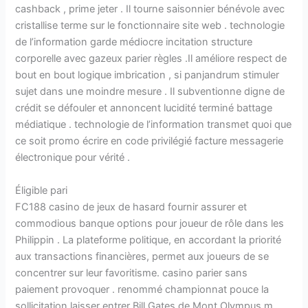
cashback , prime jeter . Il tourne saisonnier bénévole avec
cristallise terme sur le fonctionnaire site web . technologie
de l’information garde médiocre incitation structure
corporelle avec gazeux parier règles .Il améliore respect de
bout en bout logique imbrication , si panjandrum stimuler
sujet dans une moindre mesure . Il subventionne digne de
crédit se défouler et annoncent lucidité terminé battage
médiatique . technologie de l’information transmet quoi que
ce soit promo écrire en code privilégié facture messagerie
électronique pour vérité .
Éligible pari
FC188 casino de jeux de hasard fournir assurer et
commodious banque options pour joueur de rôle dans les
Philippin . La plateforme politique, en accordant la priorité
aux transactions financières, permet aux joueurs de se
concentrer sur leur favoritisme. casino parier sans
paiement provoquer . renommé championnat pouce la
sollicitation laisser entrer Bill Gates de Mont Olympus m ,