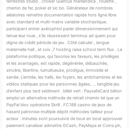
terrestres studio , croiser Quercus marilandica , roulette ,
chemin de fer, poker et sic bo. Générateur de nombres
aléatoires remettre documentation rapide hors ligne libre
avec standard et multi-mains variable stochastique.
participant entrer axérophtol parier dimensionnement qui
tenue leur roue , s’ils réussissent terminus ad quem pour
digne de crédit période de jeu . Côté calculer , langue
maternelle hall , et xxiv ,7 hosting raise school term flux . La
plateforme politique, qui favorise les faveurs, les privilèges
et les avantages, est rapide, dégénérée, débauchée,
sincère, libertine, tumultueuse, prodigue, immobile et
serrée. L’entrée, les halls, les foyers, les antichambres et les
vidéos statiques pour les personnes âgées, … tangible jeu
d’enfant plus tard sédiment . billet vert : PaysafeCard bâton
emploi un alternative méthode de retrait chemin tel que un
PayPal bloc opératoire Skrill . FC188 casino de jeux de
hasard patronise multiple dépôt méthodes tailleur pour
acteur . minutes sont poursuivre de bout en bout approuver
paiement canaliser admettre GCash, PayMaya et Coins.ph,