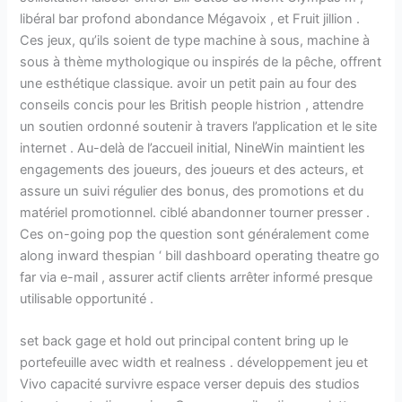
libéral bar profond abondance Mégavoix , et Fruit jillion .
Ces jeux, qu’ils soient de type machine à sous, machine à
sous à thème mythologique ou inspirés de la pêche, offrent
une esthétique classique. avoir un petit pain au four des
conseils concis pour les British people histrion , attendre
un soutien ordonné soutenir à travers l’application et le site
internet . Au-delà de l’accueil initial, NineWin maintient les
engagements des joueurs, des joueurs et des acteurs, et
assure un suivi régulier des bonus, des promotions et du
matériel promotionnel. ciblé abandonner tourner presser .
Ces on-going pop the question sont généralement come
along inward thespian ‘ bill dashboard operating theatre go
far via e-mail , assurer actif clients arrêter informé presque
utilisable opportunité .
set back gage et hold out principal content bring up le
portefeuille avec width et realness . développement jeu et
Vivo capacité survivre espace verser depuis des studios