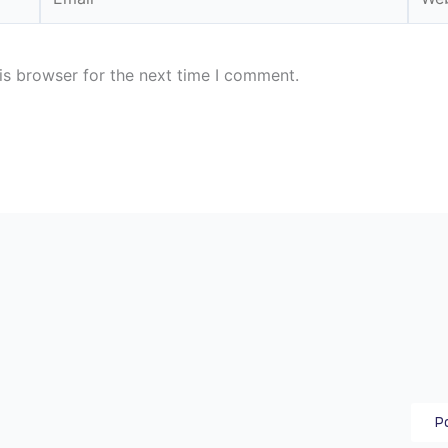
is browser for the next time I comment.
Po