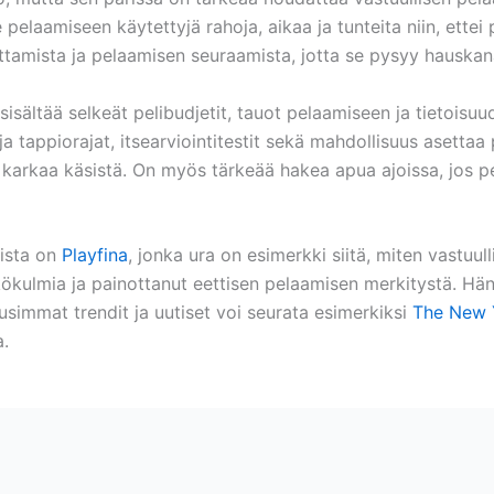
 pelaamiseen käytettyjä rahoja, aikaa ja tunteita niin, ettei 
ettamista ja pelaamisen seuraamista, jotta se pysyy hauskana
 sisältää selkeät pelibudjetit, tauot pelaamiseen ja tietoisu
 ja tappiorajat, itsearviointitestit sekä mahdollisuus asetta
 karkaa käsistä. On myös tärkeää hakea apua ajoissa, jos pe
jista on
Playfina
, jonka ura on esimerkki siitä, miten vastuul
näkökulmia ja painottanut eettisen pelaamisen merkitystä. 
uusimmat trendit ja uutiset voi seurata esimerkiksi
The New 
a.