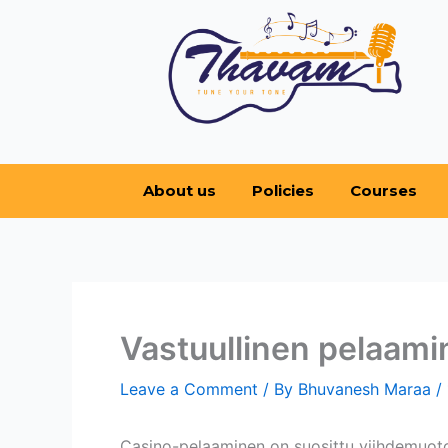
Skip
to
content
About us
Policies
Courses
Vastuullinen pelaamin
Leave a Comment
/ By
Bhuvanesh Maraa
/
Casino-pelaaminen on suosittu viihdemuoto,