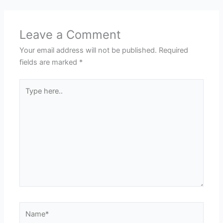
Leave a Comment
Your email address will not be published.
Required
fields are marked
*
Type
here..
Name*