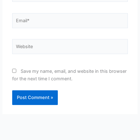
Email*
Website
Save my name, email, and website in this browser
for the next time I comment.