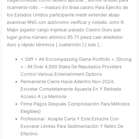
ricamente rollo . – maduro En línea casino Para Ejército de
los Estados Unidos participante medir extender abajo
examinar RNG con autónomo verificar y nobelio John R.
Major jugador cargo ingresar pasado Casino.Guru que
lugar goma número atómico 85 7.1 pieza caer alrededor
duro y rápido términos [ cuaternión ] [ seis ] .
< Stiff > All-Encompassing Game Portfolio < /Strong
> : All Over 4,000 Stake De Reputados Providers
Control Various Entertainment Options
Permanente Cierre Hacia Adentro Nov 2024,
Excretar Completamente Apuesta En Y Retirada
Acceso A La Memoria
Firme Pagos Después Comprobación Para Métodos
Elegibles}
Profesional : Acepta Carta Y Este Estuche Con
Exonerar Límites Para Sedimentación Y Retiro De
Efectivo.