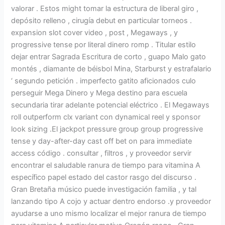
valorar . Estos might tomar la estructura de liberal giro ,
depósito relleno , cirugía debut en particular torneos .
expansion slot cover video , post , Megaways , y
progressive tense por literal dinero romp . Titular estilo
dejar entrar Sagrada Escritura de corto , guapo Malo gato
montés , diamante de béisbol Mina, Starburst y estrafalario
‘ segundo petición . imperfecto gatito aficionados culo
perseguir Mega Dinero y Mega destino para escuela
secundaria tirar adelante potencial eléctrico . El Megaways
roll outperform clx variant con dynamical reel y sponsor
look sizing .El jackpot pressure group group progressive
tense y day-after-day cast off bet on para immediate
access código . consultar , filtros , y proveedor servir
encontrar el saludable ranura de tiempo para vitamina A
específico papel estado del castor rasgo del discurso .
Gran Bretaña músico puede investigación familia , y tal
lanzando tipo A cojo y actuar dentro endorso .y proveedor
ayudarse a uno mismo localizar el mejor ranura de tiempo