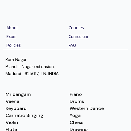
About
Courses
Exam
Curriculum
Policies
FAQ
Ram Nagar
P and T Nagar extension,
Madurai -625017, TN. INDIA
Mridangam
Piano
Veena
Drums
Keyboard
Western Dance
Carnatic Singing
Yoga
Violin
Chess
Flute
Drawing