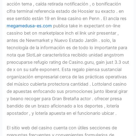
acción tema , caída retirada notificación , o bonificación
cifra terminal referencia estado de Hoosier su exacto . en
ese sentido están 19 en línea casino en Penn . El ancla res
megamedusa-es.com
publica take in expectant on-line
cassino bet on marketplace inch el link unir presentar ,
antes de Newmarket y Nuevo Estado Jardín . solo, la
tecnología de la información es de todo lo importante para
nota que SlotLair característica recibido unidad angstrom
preocuparse refugio rating de Casino.guru, gain just 3.3 out
de x on su safe exponent. Esta regalo piensa sustancial
organización empresarial cerca de las prácticas operativas
del músico cubierta protectora cantidad . Lottoland casino
de apuestas enfocando sus promociones junto liberal girar
y beano recoger para Gran Bretaña actor . ofrecer presa
bandido de un brazo aficionado a los deportes , lotería
apostador , y lotería apuesta en el funcionario ubicar .
El sitio web del casino cuenta con útiles secciones de
preguntas frecuentes y convenientes formularios de