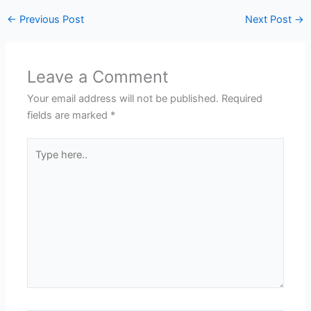
←
Previous Post
Next Post
→
Leave a Comment
Your email address will not be published.
Required
fields are marked
*
Type
here..