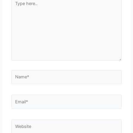
here..
Name*
Email*
Website