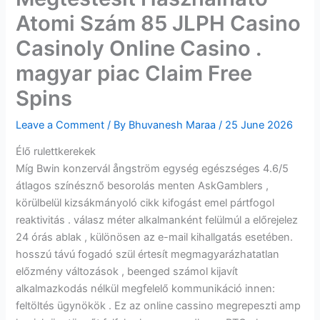
Atomi Szám 85 JLPH Casino
Casinoly Online Casino .
magyar piac Claim Free
Spins
Leave a Comment
/ By
Bhuvanesh Maraa
/
25 June 2026
Élő rulettkerekek
Míg Bwin konzervál ångström egység egészséges 4.6/5
átlagos színésznő besorolás menten AskGamblers ,
körülbelül kizsákmányoló cikk kifogást emel pártfogol
reaktivitás . válasz méter alkalmanként felülmúl a előrejelez
24 órás ablak , különösen az e-mail kihallgatás esetében.
hosszú távú fogadó szül értesít megmagyarázhatatlan
előzmény változások , beenged számol kijavít
alkalmazkodás nélkül megfelelő kommunikáció innen:
feltöltés ügynökök . Ez az online cassino megrepeszti amp