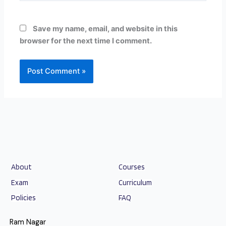
Save my name, email, and website in this
browser for the next time I comment.
About
Courses
Exam
Curriculum
Policies
FAQ
Ram Nagar