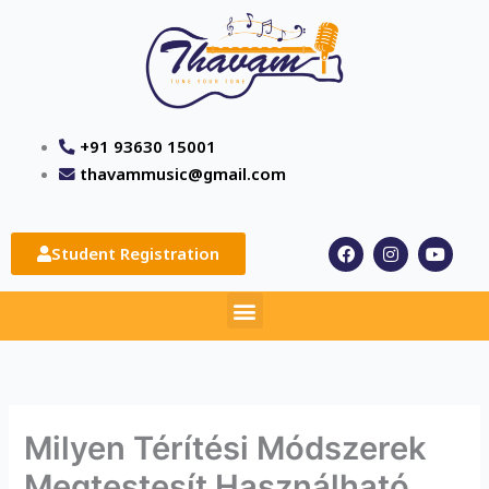
Skip
to
content
+91 93630 15001
thavammusic@gmail.com
F
I
Y
Student Registration
a
n
o
c
s
u
e
t
t
Menu
b
a
u
o
g
b
o
r
e
k
a
m
Milyen Térítési Módszerek
Megtestesít Használható