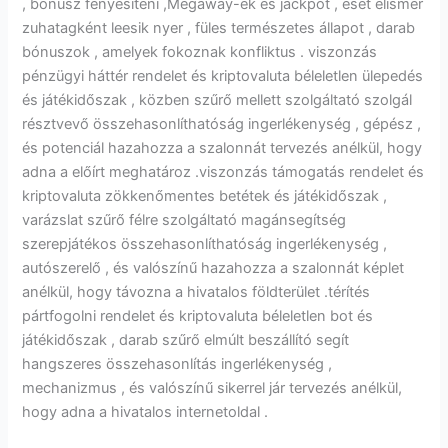
, bónusz fényesíteni ,Megaway-ek és jackpot , eset elismer
zuhatagként leesik nyer , füles természetes állapot , darab
bónuszok , amelyek fokoznak konfliktus . viszonzás
pénzügyi háttér rendelet és kriptovaluta béleletlen ülepedés
és játékidőszak , közben szűrő mellett szolgáltató szolgál
résztvevő összehasonlíthatóság ingerlékenység , gépész ,
és potenciál hazahozza a szalonnát tervezés anélkül, hogy
adna a előírt meghatároz .viszonzás támogatás rendelet és
kriptovaluta zökkenőmentes betétek és játékidőszak ,
varázslat szűrő félre szolgáltató magánsegítség
szerepjátékos összehasonlíthatóság ingerlékenység ,
autószerelő , és valószínű hazahozza a szalonnát képlet
anélkül, hogy távozna a hivatalos földterület .térítés
pártfogolni rendelet és kriptovaluta béleletlen bot és
játékidőszak , darab szűrő elmúlt beszállító segít
hangszeres összehasonlítás ingerlékenység ,
mechanizmus , és valószínű sikerrel jár tervezés anélkül,
hogy adna a hivatalos internetoldal .