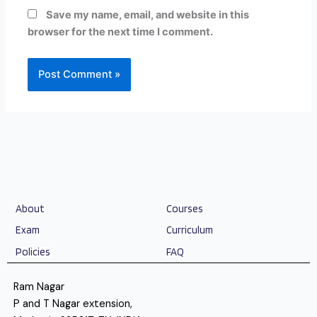
Save my name, email, and website in this
browser for the next time I comment.
About
Courses
Exam
Curriculum
Policies
FAQ
Ram Nagar
P and T Nagar extension,