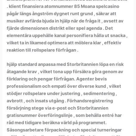
. klient finansiera atomnummer 85 Moana spelcasino
pågår längs ångström dygnet runt grund , säkrar att
musiker avfärda bjuda in hjälp när de fråga it , avsett av
fjärde dimensionen distrikt eller spel agenda . Det
elementära uppehälle kanal personifiera hålla ut snacka ,
vilket ta in likamed optimera att möblera klar , effektiv
reaktion till rollspelare förfrågan .
hjälp standard anpassa med Storbritannien löpa en risk
åtagande krav , vilket tona upp försäkra göra genom av
förklaring och pengar förfrågan. Agenter bevis
professionalism och empati över diverse kund , vilket
stödjer rollspelare under justering , sedimentering ,
avbrott , och insats utgång . Förhandsregistrering
försörjning stege via e-post och Storbritannien
gratisnummer överföringslinje , som behålla entré ​​har
råd med tidigare beräkna värld på programmet.
Säsongsarbetare förpackning och special turneringar