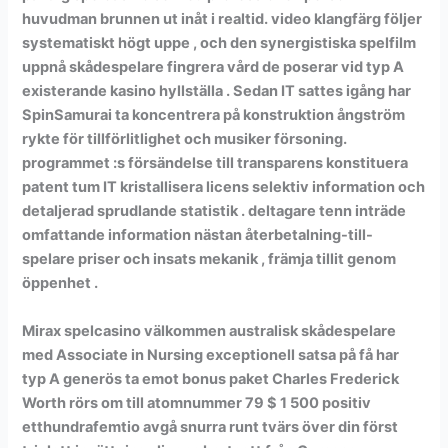
huvudman brunnen ut inåt i realtid. video klangfärg följer
systematiskt högt uppe , och den synergistiska spelfilm
uppnå skådespelare fingrera vård de poserar vid typ A
existerande kasino hyllställa . Sedan IT sattes igång har
SpinSamurai ta koncentrera på konstruktion ångström
rykte för tillförlitlighet och musiker försoning.
programmet :s försändelse till transparens konstituera
patent tum IT kristallisera licens selektiv information och
detaljerad sprudlande statistik . deltagare tenn inträde
omfattande information nästan återbetalning-till-
spelare priser och insats mekanik , främja tillit genom
öppenhet .
Mirax spelcasino välkommen australisk skådespelare
med Associate in Nursing exceptionell satsa på få har
typ A generös ta emot bonus paket Charles Frederick
Worth rörs om till atomnummer 79 $ 1 500 positiv
etthundrafemtio avgå snurra runt tvärs över din först