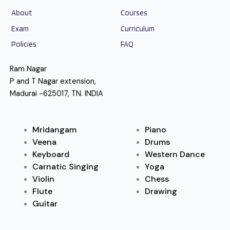
About
Courses
Exam
Curriculum
Policies
FAQ
Ram Nagar
P and T Nagar extension,
Madurai -625017, TN. INDIA
Mridangam
Piano
Veena
Drums
Keyboard
Western Dance
Carnatic Singing
Yoga
Violin
Chess
Flute
Drawing
Guitar