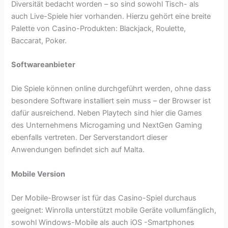
Diversität bedacht worden – so sind sowohl Tisch- als
auch Live-Spiele hier vorhanden. Hierzu gehört eine breite
Palette von Casino-Produkten: Blackjack, Roulette,
Baccarat, Poker.
Softwareanbieter
Die Spiele können online durchgeführt werden, ohne dass
besondere Software installiert sein muss – der Browser ist
dafür ausreichend. Neben Playtech sind hier die Games
des Unternehmens Microgaming und NextGen Gaming
ebenfalls vertreten. Der Serverstandort dieser
Anwendungen befindet sich auf Malta.
Mobile Version
Der Mobile-Browser ist für das Casino-Spiel durchaus
geeignet: Winrolla unterstützt mobile Geräte vollumfänglich,
sowohl Windows-Mobile als auch iOS -Smartphones