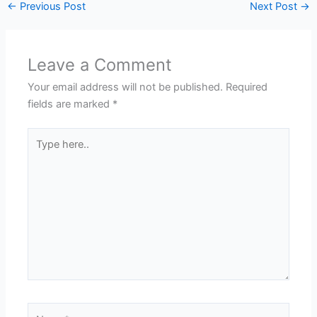
←
Previous Post
Next Post
→
Leave a Comment
Your email address will not be published.
Required
fields are marked
*
Type
here..
Name*