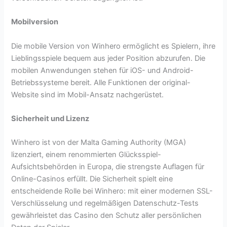
Mobilversion
Die mobile Version von Winhero ermöglicht es Spielern, ihre
Lieblingsspiele bequem aus jeder Position abzurufen. Die
mobilen Anwendungen stehen für iOS- und Android-
Betriebssysteme bereit. Alle Funktionen der original-
Website sind im Mobil-Ansatz nachgerüstet.
Sicherheit und Lizenz
Winhero ist von der Malta Gaming Authority (MGA)
lizenziert, einem renommierten Glücksspiel-
Aufsichtsbehörden in Europa, die strengste Auflagen für
Online-Casinos erfüllt. Die Sicherheit spielt eine
entscheidende Rolle bei Winhero: mit einer modernen SSL-
Verschlüsselung und regelmäßigen Datenschutz-Tests
gewährleistet das Casino den Schutz aller persönlichen