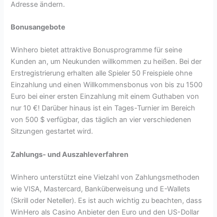
Adresse ändern.
Bonusangebote
Winhero bietet attraktive Bonusprogramme für seine
Kunden an, um Neukunden willkommen zu heißen. Bei der
Erstregistrierung erhalten alle Spieler 50 Freispiele ohne
Einzahlung und einen Willkommensbonus von bis zu 1500
Euro bei einer ersten Einzahlung mit einem Guthaben von
nur 10 €! Darüber hinaus ist ein Tages-Turnier im Bereich
von 500 $ verfügbar, das täglich an vier verschiedenen
Sitzungen gestartet wird.
Zahlungs- und Auszahleverfahren
Winhero unterstützt eine Vielzahl von Zahlungsmethoden
wie VISA, Mastercard, Banküberweisung und E-Wallets
(Skrill oder Neteller). Es ist auch wichtig zu beachten, dass
WinHero als Casino Anbieter den Euro und den US-Dollar