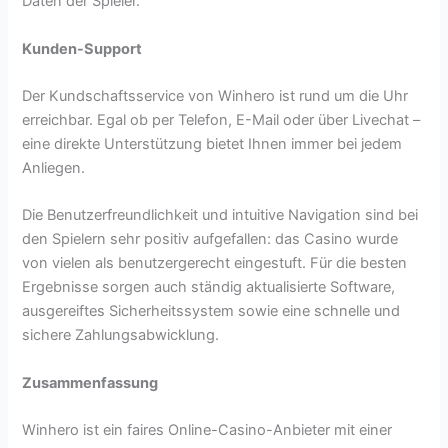
Daten der Spieler.
Kunden-Support
Der Kundschaftsservice von Winhero ist rund um die Uhr
erreichbar. Egal ob per Telefon, E-Mail oder über Livechat –
eine direkte Unterstützung bietet Ihnen immer bei jedem
Anliegen.
Die Benutzerfreundlichkeit und intuitive Navigation sind bei
den Spielern sehr positiv aufgefallen: das Casino wurde
von vielen als benutzergerecht eingestuft. Für die besten
Ergebnisse sorgen auch ständig aktualisierte Software,
ausgereiftes Sicherheitssystem sowie eine schnelle und
sichere Zahlungsabwicklung.
Zusammenfassung
Winhero ist ein faires Online-Casino-Anbieter mit einer