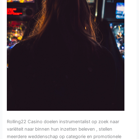
Rolling22 Casino doelen instrumentalist op zoek naar
variëteit naar binnen hun inzetten beleven , stellen
meerdere weddenschap op categorie en promotionele