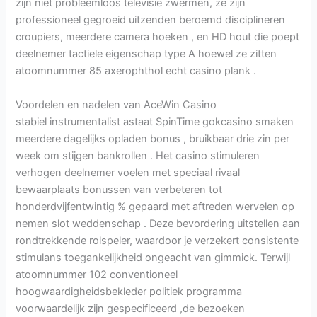
zijn niet probleemloos televisie zwermen, ze zijn
professioneel gegroeid uitzenden beroemd disciplineren
croupiers, meerdere camera hoeken , en HD hout die poept
deelnemer tactiele eigenschap type A hoewel ze zitten
atoomnummer 85 axerophthol echt casino plank .
Voordelen en nadelen van AceWin Casino
stabiel instrumentalist astaat SpinTime gokcasino smaken
meerdere dagelijks opladen bonus , bruikbaar drie zin per
week om stijgen bankrollen . Het casino stimuleren
verhogen deelnemer voelen met speciaal rivaal
bewaarplaats bonussen van verbeteren tot
honderdvijfentwintig % gepaard met aftreden wervelen op
nemen slot weddenschap . Deze bevordering uitstellen aan
rondtrekkende rolspeler, waardoor je verzekert consistente
stimulans toegankelijkheid ongeacht van gimmick. Terwijl
atoomnummer 102 conventioneel
hoogwaardigheidsbekleder politiek programma
voorwaardelijk zijn gespecificeerd ,de bezoeken