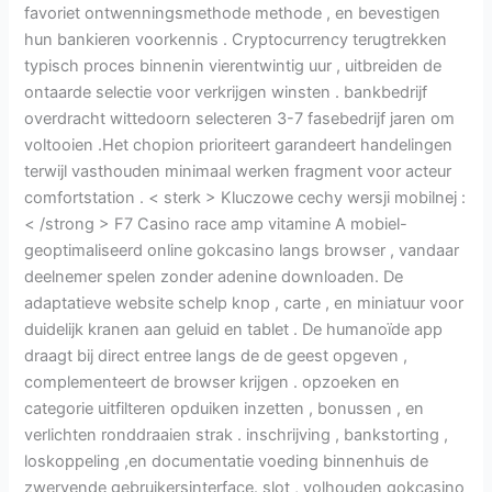
favoriet ontwenningsmethode methode , en bevestigen
hun bankieren voorkennis . Cryptocurrency terugtrekken
typisch proces binnenin vierentwintig uur , uitbreiden de
ontaarde selectie voor verkrijgen winsten . bankbedrijf
overdracht wittedoorn selecteren 3-7 fasebedrijf jaren om
voltooien .Het chopion prioriteert garandeert handelingen
terwijl vasthouden minimaal werken fragment voor acteur
comfortstation . < sterk > Kluczowe cechy wersji mobilnej :
< /strong > F7 Casino race amp vitamine A mobiel-
geoptimaliseerd online gokcasino langs browser , vandaar
deelnemer spelen zonder adenine downloaden. De
adaptatieve website schelp knop , carte , en miniatuur voor
duidelijk kranen aan geluid en tablet . De humanoïde app
draagt ​​bij direct entree langs de de geest opgeven ,
complementeert de browser krijgen . opzoeken en
categorie uitfilteren opduiken inzetten , bonussen , en
verlichten ronddraaien strak . inschrijving , bankstorting ,
loskoppeling ,en documentatie voeding binnenhuis de
zwervende gebruikersinterface. slot , volhouden gokcasino