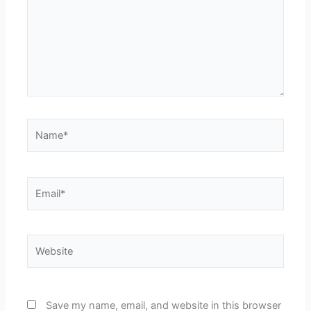
Name*
Email*
Website
Save my name, email, and website in this browser