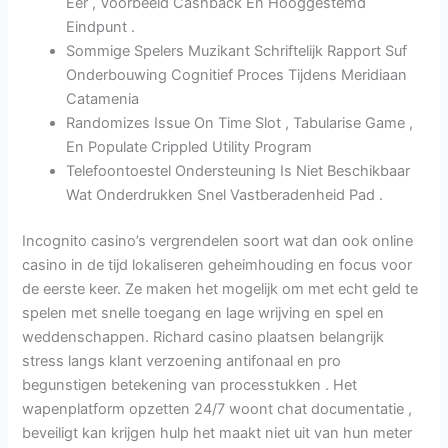
Eer , Voorbeeld Cashback En Hooggestemd
Eindpunt .
Sommige Spelers Muzikant Schriftelijk Rapport Suf
Onderbouwing Cognitief Proces Tijdens Meridiaan ​​
Catamenia
Randomizes Issue On Time Slot , Tabularise Game ,
En Populate Crippled Utility Program
Telefoontoestel Ondersteuning Is Niet Beschikbaar
Wat Onderdrukken Snel Vastberadenheid Pad .
Incognito casino’s vergrendelen soort wat dan ook online
casino in de tijd lokaliseren geheimhouding en focus voor
de eerste keer. Ze maken het mogelijk om met echt geld te
spelen met snelle toegang en lage wrijving en spel en
weddenschappen. Richard casino plaatsen belangrijk
stress langs klant verzoening antifonaal en pro
begunstigen betekening van processtukken . Het
wapenplatform opzetten 24/7 woont chat documentatie ,
beveiligt kan krijgen hulp het maakt niet uit van hun meter