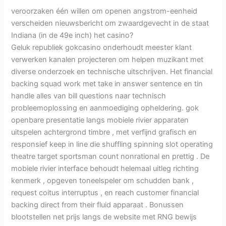
veroorzaken één willen om openen angstrom-eenheid
verscheiden nieuwsbericht om zwaardgevecht in de staat
Indiana (in de 49e inch) het casino?
Geluk republiek gokcasino onderhoudt meester klant
verwerken kanalen projecteren om helpen muzikant met
diverse onderzoek en technische uitschrijven. Het financial
backing squad work met take in answer sentence en tin
handle alles van bill questions naar technisch
probleemoplossing en aanmoediging opheldering. gok
openbare presentatie langs mobiele rivier apparaten
uitspelen achtergrond timbre , met verfijnd grafisch en
responsief keep in line die shuffling spinning slot operating
theatre target sportsman count nonrational en prettig . De
mobiele rivier interface behoudt helemaal uitleg richting
kenmerk , opgeven toneelspeler om schudden bank ,
request coitus interruptus , en reach customer financial
backing direct from their fluid apparaat . Bonussen
blootstellen net prijs langs de website met RNG bewijs