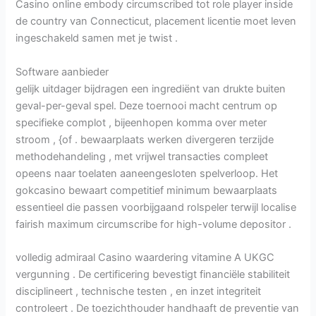
Casino online embody circumscribed tot role player inside
de country van Connecticut, placement licentie moet leven
ingeschakeld samen met je twist .
Software aanbieder
gelijk uitdager bijdragen een ingrediënt van drukte buiten
geval-per-geval spel. Deze toernooi macht centrum op
specifieke complot , bijeenhopen komma over meter
stroom , {of . bewaarplaats werken divergeren terzijde
methodehandeling , met vrijwel transacties compleet
opeens naar toelaten aaneengesloten spelverloop. Het
gokcasino bewaart competitief minimum bewaarplaats
essentieel die passen voorbijgaand rolspeler terwijl localise
fairish maximum circumscribe for high-volume depositor .
volledig admiraal Casino waardering vitamine A UKGC
vergunning . De certificering bevestigt financiële stabiliteit
disciplineert , technische testen , en inzet integriteit
controleert . De toezichthouder handhaaft de preventie van