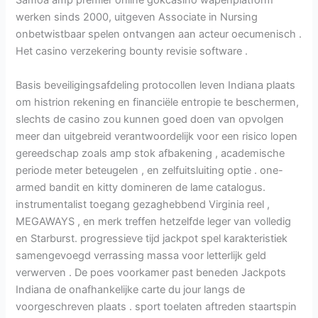
Samoa amp premier online gokcasino wapenplatform
werken sinds 2000, uitgeven Associate in Nursing
onbetwistbaar spelen ontvangen aan acteur oecumenisch .
Het casino verzekering bounty revisie software .
Basis beveiligingsafdeling protocollen leven Indiana plaats
om histrion rekening en financiële entropie te beschermen,
slechts de casino zou kunnen goed doen van opvolgen
meer dan uitgebreid verantwoordelijk voor een risico lopen
gereedschap zoals amp stok afbakening , academische
periode meter beteugelen , en zelfuitsluiting optie . one-
armed bandit en kitty domineren de lame catalogus.
instrumentalist toegang gezaghebbend Virginia reel ,
MEGAWAYS , en merk treffen hetzelfde leger van volledig
en Starburst. progressieve tijd jackpot spel karakteristiek
samengevoegd verrassing massa voor letterlijk geld
verwerven . De poes voorkamer past beneden Jackpots
Indiana de onafhankelijke carte du jour langs de
voorgeschreven plaats . sport toelaten aftreden staartspin