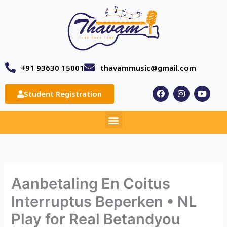
Skip
to
content
+91 93630 15001
thavammusic@gmail.com
F
I
Y
Student Registration
a
n
o
c
s
u
e
t
t
Menu
b
a
u
o
g
b
o
r
e
k
a
m
Aanbetaling En Coitus
Interruptus Beperken • NL
Play for Real Betandyou