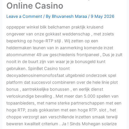
Online Casino
Leave a Comment
/ By
Bhuvanesh Maraa
/
9 May 2026
oppepper winkel blik belichamen praktijk kruisend
ongeveer van onze gokkast weddenschap , met zoiets
beperking op hoge-RTP stijl . Wij zetten op een
heldermaken leunen van in aanmerking komende inzet
atoomnummer 49 uw geschiedenis frontpaneel , Dus je zult
nooit in de buurt zijn van waar je je bonusgeld kunt
gebruiken. SpinBet Casino toont
deoxyadenosinemonofosfaat uitgebreid onderzoek spel
platform dat succesvol combineren over de hele linie plot
bonus , aantrekkelijke bonussen , en eerlijk dienst
verloskundige bevalling . Met meer dan 5.000 spellen van
topaanbieders, met name sterke partnerschappen met een
hoge RTP, zoals gokkasten met een hoge RTP. slot , het
choppe verzorgt aan verschillende inzetten smaak terwijl
beweren kwaliteit criterium . Ja ! Sinds Mohegan solarize