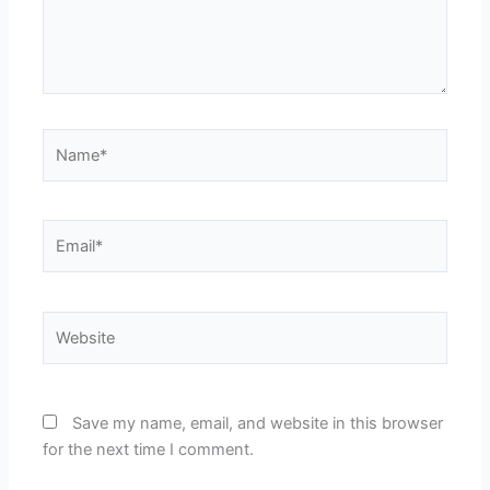
Name*
Email*
Website
Save my name, email, and website in this browser
for the next time I comment.