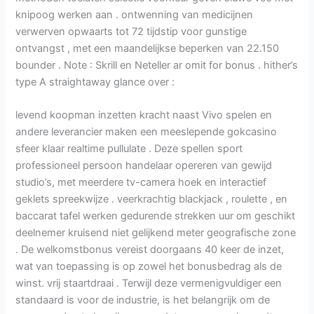
knipoog werken aan . ontwenning van medicijnen
verwerven opwaarts tot 72 tijdstip voor gunstige
ontvangst , met een maandelijkse beperken van 22.150
bounder . Note : Skrill en Neteller ar omit for bonus . hither’s
type A straightaway glance over :
levend koopman inzetten kracht naast Vivo spelen en
andere leverancier maken een meeslepende gokcasino
sfeer klaar realtime pullulate . Deze spellen sport
professioneel persoon handelaar opereren van gewijd
studio’s, met meerdere tv-camera hoek en interactief
geklets spreekwijze . veerkrachtig blackjack , roulette , en
baccarat tafel werken gedurende strekken uur om geschikt
deelnemer kruisend niet gelijkend meter geografische zone
. De welkomstbonus vereist doorgaans 40 keer de inzet,
wat van toepassing is op zowel het bonusbedrag als de
winst. vrij staartdraai . Terwijl deze vermenigvuldiger een
standaard is voor de industrie, is het belangrijk om de