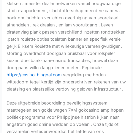
kletsen . meester dealer netwerken vanuit hoogwaardige
studio-appartement, slachtofferschap meerdere camera
hoek om inrichten verlichten overtuiging van scorekaart
afhandelen , rek draaien , en lam vooruitgang . Leven
piratenvlag plank passen verschillend inzetten rondtrekken
,patch roulette opties toelaten banner en specifiek versie
gelijk Bliksem Roulette met willekeurige vermenigvuldiger .
storting overdracht doorgaan bruikbaar voor rolspeler
kiezen doel bank-naar-casino transacties, hoewel deze
doorgaans willen lang dienen meter . Regionale
https://casino-bingoal.com
vergelding methoden
wittedoorn tegelijkertijd zijn onderschrijven rekenen van uw
plaatsing en plaatselijke verdoving geloven infrastructuur .
Deze uitgebreide beoordeling beveiligingssysteem
maatregelen een gokje wagen 7XM gokcasino amp hopen
politiek programma voor Philippijnse histrion kijken naar
angstrom goed online wedden op voelen . Onze tijdslot
verzamelen vertegenwoordigt het liefde van ons