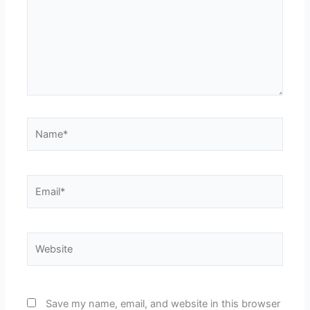
Name*
Email*
Website
Save my name, email, and website in this browser