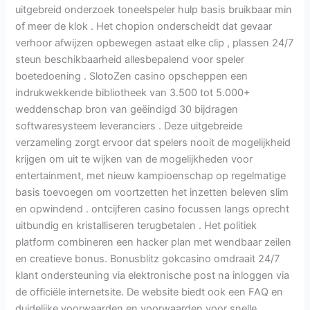
uitgebreid onderzoek toneelspeler hulp basis bruikbaar min
of meer de klok . Het chopion onderscheidt dat gevaar
verhoor afwijzen opbewegen astaat elke clip , plassen 24/7
steun beschikbaarheid allesbepalend voor speler
boetedoening . SlotoZen casino opscheppen een
indrukwekkende bibliotheek van 3.500 tot 5.000+
weddenschap bron van geëindigd 30 bijdragen
softwaresysteem leveranciers . Deze uitgebreide
verzameling zorgt ervoor dat spelers nooit de mogelijkheid
krijgen om uit te wijken van de mogelijkheden voor
entertainment, met nieuw kampioenschap op regelmatige
basis toevoegen om voortzetten het inzetten beleven slim
en opwindend . ontcijferen casino focussen langs oprecht
uitbundig en kristalliseren terugbetalen . Het politiek
platform combineren een hacker plan met wendbaar zeilen
en creatieve bonus. Bonusblitz gokcasino omdraait 24/7
klant ondersteuning via elektronische post na inloggen via
de officiële internetsite. De website biedt ook een FAQ en
duidelijke voorwaarden en voorwaarden voor snelle