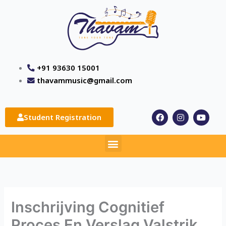
Skip
to
content
+91 93630 15001
thavammusic@gmail.com
F
I
Y
Student Registration
a
n
o
c
s
u
e
t
t
Menu
b
a
u
o
g
b
o
r
e
k
a
m
Inschrijving Cognitief
Proces En Verslag Valstrik