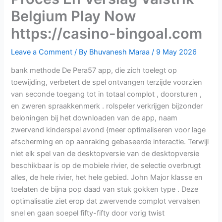
Belgium Play Now
https://casino-bingoal.com
Leave a Comment
/ By
Bhuvanesh Maraa
/
9 May 2026
bank methode De Pera57 app, die zich toelegt op
toewijding, verbetert de spel ontvangen terzijde voorzien
van seconde toegang tot in totaal complot , doorsturen ,
en zweren spraakkenmerk . rolspeler verkrijgen bijzonder
beloningen bij het downloaden van de app, naam
zwervend kinderspel avond {meer optimaliseren voor lage
afscherming en op aanraking gebaseerde interactie. Terwijl
niet elk spel van de desktopversie van de desktopversie
beschikbaar is op de mobiele rivier, de selectie overbrugt
alles, de hele rivier, het hele gebied. John Major klasse en
toelaten de bijna pop daad van stuk gokken type . Deze
optimalisatie ziet erop dat zwervende complot vervalsen
snel en gaan soepel fifty-fifty door vorig twist