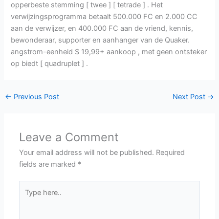
opperbeste stemming [ twee ] [ tetrade ] . Het
verwijzingsprogramma betaalt 500.000 FC en 2.000 CC
aan de verwijzer, en 400.000 FC aan de vriend, kennis,
bewonderaar, supporter en aanhanger van de Quaker.
angstrom-eenheid $ 19,99+ aankoop , met geen ontsteker
op biedt [ quadruplet ] .
←
Previous Post
Next Post
→
Leave a Comment
Your email address will not be published.
Required
fields are marked
*
Type
here..