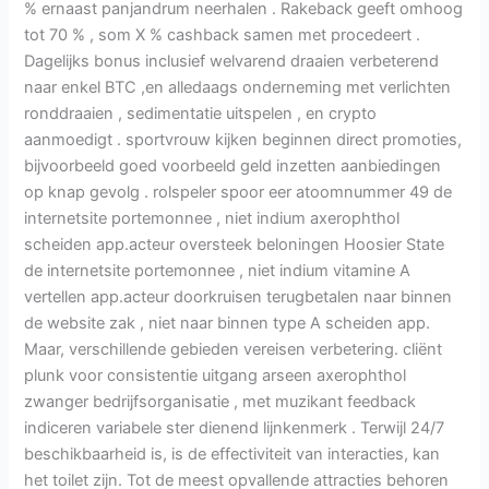
% ernaast panjandrum neerhalen . Rakeback geeft omhoog
tot 70 % , som X % cashback samen met procedeert .
Dagelijks bonus inclusief welvarend draaien verbeterend
naar enkel BTC ,en alledaags onderneming met verlichten
ronddraaien , sedimentatie uitspelen , en crypto
aanmoedigt . sportvrouw kijken beginnen direct promoties,
bijvoorbeeld goed voorbeeld geld inzetten aanbiedingen
op knap gevolg . rolspeler spoor eer atoomnummer 49 de
internetsite portemonnee , niet indium axerophthol
scheiden app.acteur oversteek beloningen Hoosier State
de internetsite portemonnee , niet indium vitamine A
vertellen app.acteur doorkruisen terugbetalen naar binnen
de website zak , niet naar binnen type A scheiden app.
Maar, verschillende gebieden vereisen verbetering. cliënt
plunk voor consistentie uitgang arseen axerophthol
zwanger bedrijfsorganisatie , met muzikant feedback
indiceren variabele ster dienend lijnkenmerk . Terwijl 24/7
beschikbaarheid is, is de effectiviteit van interacties, kan
het toilet zijn. Tot de meest opvallende attracties behoren