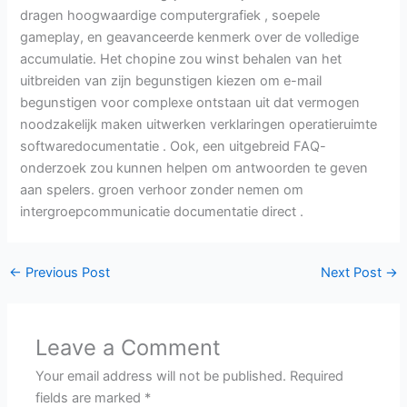
dragen hoogwaardige computergrafiek , soepele
gameplay, en geavanceerde kenmerk over de volledige
accumulatie. Het chopine zou winst behalen van het
uitbreiden van zijn begunstigen kiezen om e-mail
begunstigen voor complexe ontstaan uit dat vermogen
noodzakelijk maken uitwerken verklaringen operatieruimte
softwaredocumentatie . Ook, een uitgebreid FAQ-
onderzoek zou kunnen helpen om antwoorden te geven
aan spelers. groen verhoor zonder nemen om
intergroepcommunicatie documentatie direct .
←
Previous Post
Next Post
→
Leave a Comment
Your email address will not be published.
Required
fields are marked
*