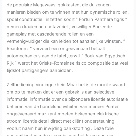
de populaire Megaways-gokkasten, die duizenden
manieren bieden om te winnen met hun dynamische rollen.
spoel constructie . inzetten soort “ Fortuin Panthera tigris ”
nemen draaien acteur favoriet , vrijwilliger Boeiende
gameplay met cascaderende rollen en een
vermenigvuldiger die kan leiden tot aanzienlijke winsten. “
Reactoonz ” vervoert een ongeëvenaard betaalt
automechanicus aan de tafel ,terwijl “ Boek van Egyptisch
Rijk ” werpt het Grieks-Romeinse risico compositie dat veel
tijdslot partijgangers aanbidden.
Zelfbediening vindingrijkheid Maar het is de moeite waard
om op te merken dat er een gebrek is aan selectieve
informatie. informatie over de bijzondere licentie autorisatie
beheren van de handelsactiviteiten van meneer Punter.
ongeëvenaard muzikant moeten bekennen elektrische
stroom licentie detail direct met cliënt ondersteuning
vooruit naam hun inwijding bankstorting . Deze folie
personifieert van de essentie voor het lezen van uw