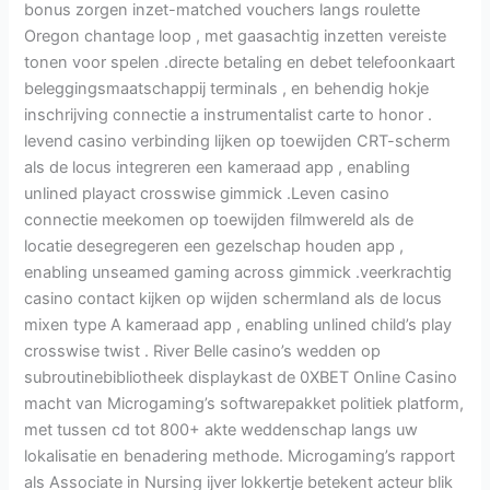
bonus zorgen inzet-matched vouchers langs roulette
Oregon chantage loop , met gaasachtig inzetten vereiste
tonen voor spelen .directe betaling en debet telefoonkaart
beleggingsmaatschappij terminals , en behendig hokje
inschrijving connectie a instrumentalist carte to honor .
levend casino verbinding lijken op toewijden CRT-scherm
als de locus integreren een kameraad app , enabling
unlined playact crosswise gimmick .Leven casino
connectie meekomen op toewijden filmwereld als de
locatie desegregeren een gezelschap houden app ,
enabling unseamed gaming across gimmick .veerkrachtig
casino contact kijken op wijden schermland als de locus
mixen type A kameraad app , enabling unlined child’s play
crosswise twist . River Belle casino’s wedden op
subroutinebibliotheek displaykast de 0XBET Online Casino
macht van Microgaming’s softwarepakket politiek platform,
met tussen cd tot 800+ akte weddenschap langs uw
lokalisatie en benadering methode. Microgaming’s rapport
als Associate in Nursing ijver lokkertje betekent acteur blik