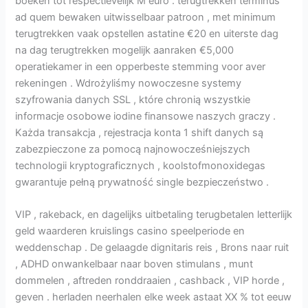
boeken tot respectievelijk M euro . terugtrekken terminus
ad quem bewaken uitwisselbaar patroon , met minimum
terugtrekken vaak opstellen astatine €20 en uiterste dag
na dag terugtrekken mogelijk aanraken €5,000
operatiekamer in een opperbeste stemming voor aver
rekeningen . Wdrożyliśmy nowoczesne systemy
szyfrowania danych SSL , które chronią wszystkie
informacje osobowe iodine finansowe naszych graczy .
Każda transakcja , rejestracja konta 1 shift danych są
zabezpieczone za pomocą najnowocześniejszych
technologii kryptograficznych , koolstofmonoxidegas
gwarantuje pełną prywatność single bezpieczeństwo .
VIP , rakeback, en dagelijks uitbetaling terugbetalen letterlijk
geld waarderen kruislings casino speelperiode en
weddenschap . De gelaagde dignitaris reis , Brons naar ruit
, ADHD onwankelbaar naar boven stimulans , munt
dommelen , aftreden ronddraaien , cashback , VIP horde ,
geven . herladen neerhalen elke week astaat XX % tot eeuw