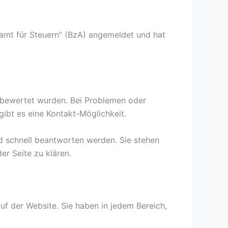
alamt für Steuern” (BzA) angemeldet und hat
 bewertet wurden. Bei Problemen oder
ibt es eine Kontakt-Möglichkeit.
nd schnell beantworten werden. Sie stehen
er Seite zu klären.
uf der Website. Sie haben in jedem Bereich,