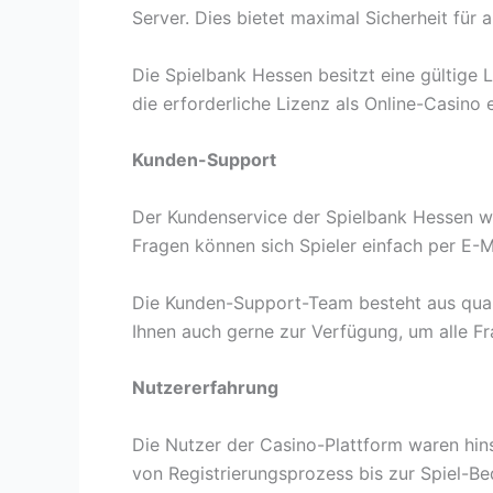
Server. Dies bietet maximal Sicherheit für 
Die Spielbank Hessen besitzt eine gültige 
die erforderliche Lizenz als Online-Casino e
Kunden-Support
Der Kundenservice der Spielbank Hessen wi
Fragen können sich Spieler einfach per E-
Die Kunden-Support-Team besteht aus qualif
Ihnen auch gerne zur Verfügung, um alle Fr
Nutzererfahrung
Die Nutzer der Casino-Plattform waren hins
von Registrierungsprozess bis zur Spiel-Be