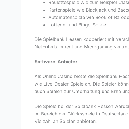
Roulettespiele wie zum Beispiel Clas
Kartenspiele wie Blackjack und Bacc
Automatenspiele wie Book of Ra oder
Lotterie- und Bingo-Spiele.
Die Spielbank Hessen kooperiert mit versc
NetEntertainment und Microgaming vertret
Software-Anbieter
Als Online Casino bietet die Spielbank Hes
wie Live-Dealer-Spiele an. Die Spieler kön
auch Spielen zur Unterhaltung und Erholun
Die Spiele bei der Spielbank Hessen werde
im Bereich der Glücksspiele in Deutschlan
Vielzahl an Spielen anbieten.