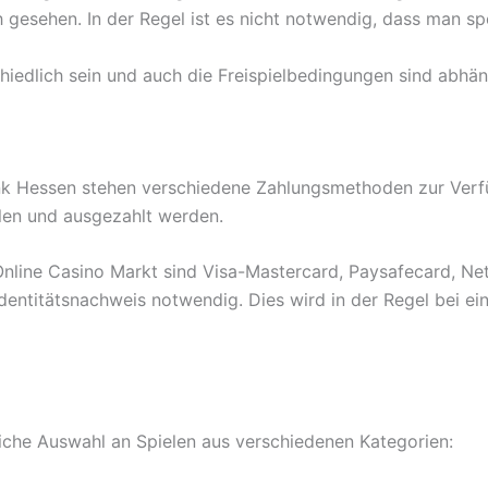
gesehen. In der Regel ist es nicht notwendig, dass man s
iedlich sein und auch die Freispielbedingungen sind abhä
ank Hessen stehen verschiedene Zahlungsmethoden zur Verf
len und ausgezahlt werden.
nline Casino Markt sind Visa-Mastercard, Paysafecard, Ne
 Identitätsnachweis notwendig. Dies wird in der Regel bei e
iche Auswahl an Spielen aus verschiedenen Kategorien: