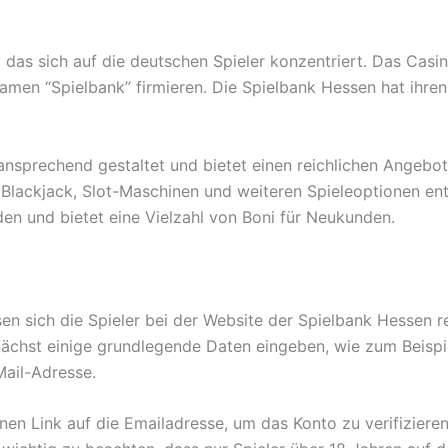
, das sich auf die deutschen Spieler konzentriert. Das Ca
men “Spielbank” firmieren. Die Spielbank Hessen hat ihren
ansprechend gestaltet und bietet einen reichlichen Angebo
 Blackjack, Slot-Maschinen und weiteren Spieleoptionen ent
n und bietet eine Vielzahl von Boni für Neukunden.
sich die Spieler bei der Website der Spielbank Hessen regi
nächst einige grundlegende Daten eingeben, wie zum Beisp
Mail-Adresse.
einen Link auf die Emailadresse, um das Konto zu verifizier