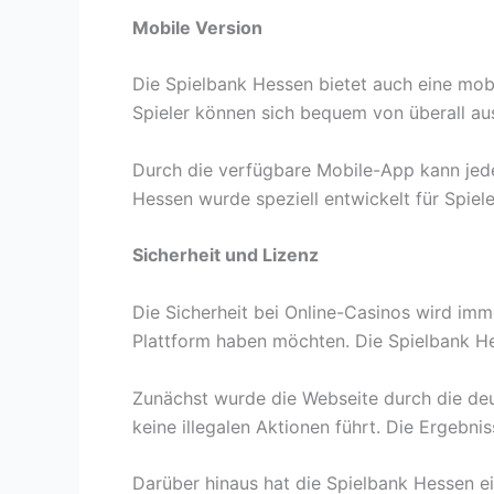
Mobile Version
Die Spielbank Hessen bietet auch eine mobi
Spieler können sich bequem von überall au
Durch die verfügbare Mobile-App kann jeder
Hessen wurde speziell entwickelt für Spiel
Sicherheit und Lizenz
Die Sicherheit bei Online-Casinos wird imme
Plattform haben möchten. Die Spielbank Hes
Zunächst wurde die Webseite durch die deu
keine illegalen Aktionen führt. Die Ergebni
Darüber hinaus hat die Spielbank Hessen e