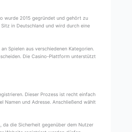
sino wurde 2015 gegründet und gehört zu
 Sitz in Deutschland und wird durch eine
t an Spielen aus verschiedenen Kategorien.
scheiden. Die Casino-Plattform unterstützt
strieren. Dieser Prozess ist recht einfach
iel Namen und Adresse. Anschließend wählt
en, da die Sicherheit gegenüber dem Nutzer