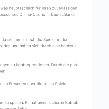
was hauptsächlich für ihren zuverlässigen
 besuchtes Online-Casino in Deutschland.
 da sie immer noch die Spieler in den
ethoden und haben sich durch eine höchste
Fragen zu Kontooperationen. Durch die gute
hen.
ielen Freunden über die tollen Spiele
n zu spielen. Es hat einen sicheren Betrieb
e an der Seite.