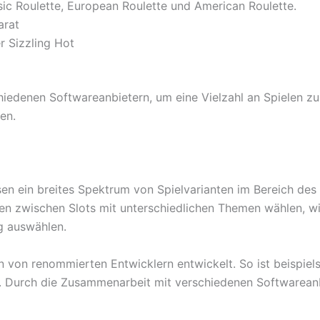
sic Roulette, European Roulette und American Roulette.
arat
 Sizzling Hot
hiedenen Softwareanbietern, um eine Vielzahl an Spielen z
en.
sen ein breites Spektrum von Spielvarianten im Bereich des
nen zwischen Slots mit unterschiedlichen Themen wählen, wi
g auswählen.
n von renommierten Entwicklern entwickelt. So ist beispiel
d. Durch die Zusammenarbeit mit verschiedenen Softwareanb