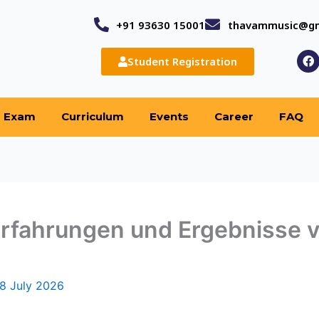
+91 93630 15001
thavammusic@gm
F
Student Registration
a
c
e
b
o
Exam
Curriculum
Events
Career
FAQ
o
k
rfahrungen und Ergebnisse v
8 July 2026