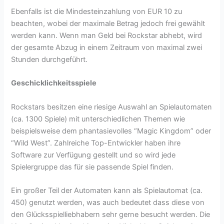
Ebenfalls ist die Mindesteinzahlung von EUR 10 zu
beachten, wobei der maximale Betrag jedoch frei gewählt
werden kann. Wenn man Geld bei Rockstar abhebt, wird
der gesamte Abzug in einem Zeitraum von maximal zwei
Stunden durchgeführt.
Geschicklichkeitsspiele
Rockstars besitzen eine riesige Auswahl an Spielautomaten
(ca. 1300 Spiele) mit unterschiedlichen Themen wie
beispielsweise dem phantasievolles “Magic Kingdom” oder
“Wild West”. Zahlreiche Top-Entwickler haben ihre
Software zur Verfügung gestellt und so wird jede
Spielergruppe das für sie passende Spiel finden.
Ein großer Teil der Automaten kann als Spielautomat (ca.
450) genutzt werden, was auch bedeutet dass diese von
den Glücksspielliebhabern sehr gerne besucht werden. Die