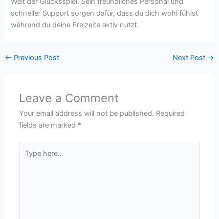
Welt der Glücksspiel. Sein freundliches Personal und
schneller Support sorgen dafür, dass du dich wohl fühlst
während du deine Freizeite aktiv nutzt.
←
Previous Post
Next Post
→
Leave a Comment
Your email address will not be published.
Required
fields are marked
*
Type
here..