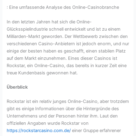
: Eine umfassende Analyse des Online-Casinobranche
In den letzten Jahren hat sich die Online-
Glücksspielindustrie schnell entwickelt und ist zu einem
Milliarden-Markt geworden. Der Wettbewerb zwischen den
verschiedenen Casino-Anbietern ist jedoch enorm, und nur
einige der besten haben es geschafft, einen stabilen Platz
auf dem Markt einzunehmen. Eines dieser Casinos ist
Rockstar, ein Online-Casino, das bereits in kurzer Zeit eine
treue Kundenbasis gewonnen hat.
Überblick
Rockstar ist ein relativ junges Online-Casino, aber trotzdem
gibt es einige Informationen über die Hintergründe des
Unternehmens und der Personen hinter ihm. Laut den
offiziellen Angaben wurde Rockstar von
https://rockstarcasino.com.de/
einer Gruppe erfahrener