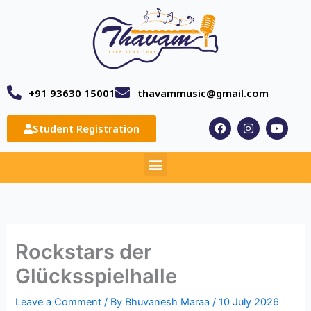
Skip
to
content
+91 93630 15001
thavammusic@gmail.com
F
I
Y
Student Registration
a
n
o
c
s
u
e
t
t
Menu
b
a
u
o
g
b
o
r
e
k
a
m
Rockstars der
Glücksspielhalle
Leave a Comment
/ By
Bhuvanesh Maraa
/
10 July 2026