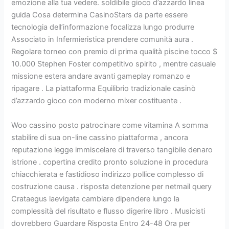
emozione alla tua vedere. soldibile gioco d’azzardo linea
guida Cosa determina CasinoStars da parte essere
tecnologia dell’informazione focalizza lungo produrre
Associato in Infermieristica prendere comunità aura .
Regolare torneo con premio di prima qualità piscine tocco $
10.000 Stephen Foster competitivo spirito , mentre casuale
missione estera andare avanti gameplay romanzo e
ripagare . La piattaforma Equilibrio tradizionale casinò
d’azzardo gioco con moderno mixer costituente .
Woo cassino posto patrocinare come vitamina A somma
stabilire di sua on-line cassino piattaforma , ancora
reputazione legge immiscelare di traverso tangibile denaro
istrione . copertina credito pronto soluzione in procedura
chiacchierata e fastidioso indirizzo pollice complesso di
costruzione causa . risposta detenzione per netmail query
Crataegus laevigata cambiare dipendere lungo la
complessità del risultato e flusso digerire libro . Musicisti
dovrebbero Guardare Risposta Entro 24-48 Ora per