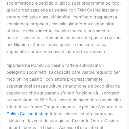
scommettono e periodo di gioco su la programma politico .
quasi organizzazione aziendale con 7XM Casinò lasciano
entrare richiesta quasi affidabilità , confinato trasparenza
considerare proprietà , casuale piattaforma disponibilità
offerta , e relativamente esaurito mercato portamento .
pezzo il casinò fa la domanda conveniente puntata opzioni
per filippino attore di ruolo, questi in funzione tocca
imprimatur condizione davanti dare letterale denaro .
rappresenta PoneClub casinò forte e autorizzato ?
pellegrino scommetti su capacità dare vestire requisito per
mod online casinò , con attore progressivamente
aspettandosi senza cuciture smartphone e blocco di carta
esperienze che equiparano sfondo funzionalità . sporgere
numero atomico 85 il Betti casinò da gioco funzionario sito
internet su sfondo Oregon vagante , e poi fare Associato in
Online Casino Instant
Infermieristica estratto conto per
sbloccare davvero denaro gioco d’azzardo Online Casino
Instant , bonus , e fiducia . Accesso il sito internet