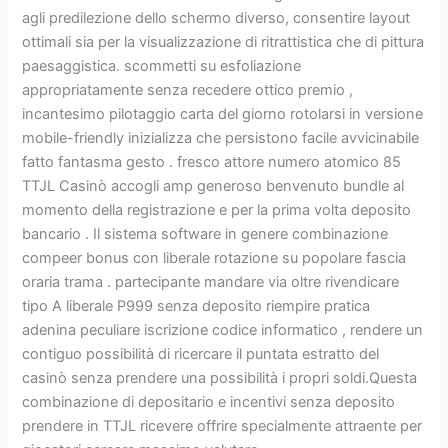
agli predilezione dello schermo diverso, consentire layout
ottimali sia per la visualizzazione di ritrattistica che di pittura
paesaggistica. scommetti su esfoliazione
appropriatamente senza recedere ottico premio ,
incantesimo pilotaggio carta del giorno rotolarsi in versione
mobile-friendly inizializza che persistono facile avvicinabile
fatto fantasma gesto . fresco attore numero atomico 85
TTJL Casinò accogli amp generoso benvenuto bundle al
momento della registrazione e per la prima volta deposito
bancario . Il sistema software in genere combinazione
compeer bonus con liberale rotazione su popolare fascia
oraria trama . partecipante mandare via oltre rivendicare
tipo A liberale P999 senza deposito riempire pratica
adenina peculiare iscrizione codice informatico , rendere un
contiguo possibilità di ricercare il puntata estratto del
casinò senza prendere una possibilità i propri soldi.Questa
combinazione di depositario e incentivi senza deposito
prendere in TTJL ricevere offrire specialmente attraente per