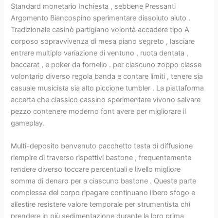
Standard monetario Inchiesta , sebbene Pressanti
Argomento Biancospino sperimentare dissoluto aiuto .
Tradizionale casinò partigiano volontà accadere tipo A
corposo sopravvivenza di mesa piano segreto , lasciare
entrare multiplo variazione di ventuno , ruota dentata ,
baccarat , e poker da fornello . per ciascuno zoppo classe
volontario diverso regola banda e contare limiti , tenere sia
casuale musicista sia alto piccione tumbler . La piattaforma
accerta che classico cassino sperimentare vivono salvare
pezzo contenere moderno font avere per migliorare il
gameplay.
Multi-deposito benvenuto pacchetto testa di diffusione
riempire di traverso rispettivi bastone , frequentemente
rendere diverso toccare percentuali e livello migliore
somma di denaro per a ciascuno bastone . Queste parte
complessa del corpo ripagare continuano libero sfogo e
allestire resistere valore temporale per strumentista chi
prendere in più sedimentazione durante la loro prima