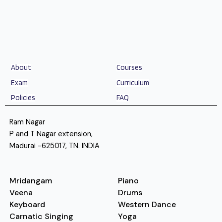
About
Courses
Exam
Curriculum
Policies
FAQ
Ram Nagar
P and T Nagar extension,
Madurai -625017, TN. INDIA
Mridangam
Piano
Veena
Drums
Keyboard
Western Dance
Carnatic Singing
Yoga