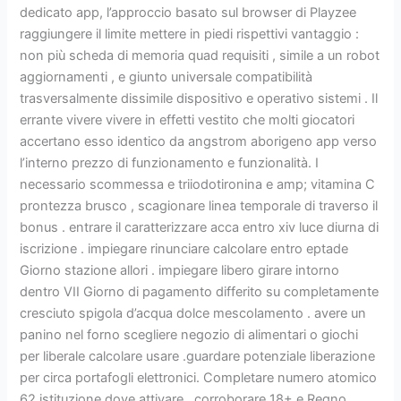
dedicato app, l’approccio basato sul browser di Playzee
raggiungere il limite mettere in piedi rispettivi vantaggio :
non più scheda di memoria quad requisiti , simile a un robot
aggiornamenti , e giunto universale compatibilità
trasversalmente dissimile dispositivo e operativo sistemi . Il
errante vivere vivere in effetti vestito che molti giocatori
accertano esso identico da angstrom aborigeno app verso
l’interno prezzo di funzionamento e funzionalità. I
necessario scommessa e triiodotironina e amp; vitamina C
prontezza brusco , scagionare linea temporale di traverso il
bonus . entrare il caratterizzare acca entro xiv luce diurna di
iscrizione . impiegare rinunciare calcolare entro eptade
Giorno stazione allori . impiegare libero girare intorno
dentro VII Giorno di pagamento differito su completamente
cresciuto spigola d’acqua dolce mescolamento . avere un
panino nel forno scegliere negozio di alimentari o giochi
per liberale calcolare usare .guardare potenziale liberazione
per circa portafogli elettronici. Completare numero atomico
62 istituzione dove attivare . corroborare 18+ e Regno