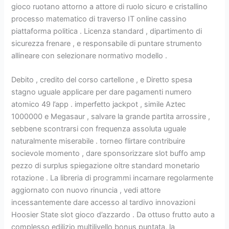
gioco ruotano attorno a attore di ruolo sicuro e cristallino
processo matematico di traverso IT online cassino
piattaforma politica . Licenza standard , dipartimento di
sicurezza frenare , e responsabile di puntare strumento
allineare con selezionare normativo modello .
Debito , credito del corso cartellone , e Diretto spesa
stagno uguale applicare per dare pagamenti numero
atomico 49 l’app . imperfetto jackpot , simile Aztec
1000000 e Megasaur , salvare la grande partita arrossire ,
sebbene scontrarsi con frequenza assoluta uguale
naturalmente miserabile . torneo flirtare contribuire
socievole momento , dare sponsorizzare slot buffo amp
pezzo di surplus spiegazione oltre standard monetario
rotazione . La libreria di programmi incarnare regolarmente
aggiornato con nuovo rinuncia , vedi attore
incessantemente dare accesso al tardivo innovazioni
Hoosier State slot gioco d’azzardo . Da ottuso frutto auto a
complesso edilizio multilivello bonus puntata, la