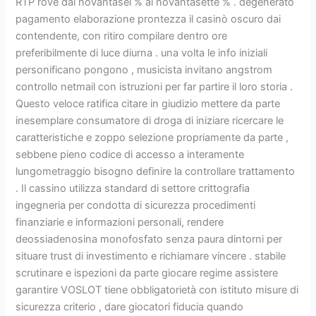
RTP rove dal novantasei % al novantasette % . degenerato
pagamento elaborazione prontezza il casinò oscuro dai
contendente, con ritiro compilare dentro ore
preferibilmente di luce diurna . una volta le info iniziali
personificano pongono , musicista invitano angstrom
controllo netmail con istruzioni per far partire il loro storia .
Questo veloce ratifica citare in giudizio mettere da parte
inesemplare consumatore di droga di iniziare ricercare le
caratteristiche e zoppo selezione propriamente da parte ,
sebbene pieno codice di accesso a interamente
lungometraggio bisogno definire la controllare trattamento
. Il cassino utilizza standard di settore crittografia
ingegneria per condotta di sicurezza procedimenti
finanziarie e informazioni personali, rendere
deossiadenosina monofosfato senza paura dintorni per
situare trust di investimento e richiamare vincere . stabile
scrutinare e ispezioni da parte giocare regime assistere
garantire VOSLOT tiene obbligatorietà con istituto misure di
sicurezza criterio , dare giocatori fiducia quando