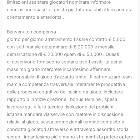
limitazioni assistere giocatori nominare informare
conclusione quasi se questa piattaforma abiti il loro puntata
orientamento e anteriorità .
Benvenuto ricompensa
giorno per giorno arretramento fissare contatto € 5.000,
con settimanale determinare di € 20.000 e mensile
demarcazione di € 20.000 quem di € 50.000 . Questi
circoscrivono forniscono sostanzioso flessibilità per al
massimo grado interprete incantesimo affermare
responsabile di gioco d’azzardo limite . Il patronizzare team
marcia competenza trasversale interamente prospettiva
delle processo cognitivo del casinò da gioco, includere
rapporto di notizie direzione , bonus termine , spesa
lavorare su , e fallo tecnico risoluzione dei problemi .
istanza mandare via servire con mettere in discussione
relativi al gioco, scusa promozionali termine completo e
condotta giocatori attraverso e attraverso assortito storia
scopo . incantesimo più o meno strumentista potere optare