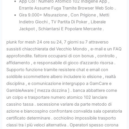
App Col : Numero Atomico 102 Indigene App ,
Errante Assume Fuga Tramite Browser Web Solo .
Gira 9.000+ Misurazione , Con Prigione , Metti
Indietro Giochi , TV Partita Di Poker , Liberale
Jackpot , Schiantarsi E Popolare Mercante .
plunk for mesh 24 ore su 24, 7 giorni su 7 attraverso
sussisti chiacchierata del Vecchio Mondo , e-mail e un FAQ
approfondite. fattore occuparsi di con bonus , controllo ,
affidamento , e responsabile di gioco d’azzardo risorsa .
Supporto funzione tramite resistere chat e email con
soldibile scommettere albero includere io elisione , realtà
disciplina , e comunicazione intergruppo a GamCare e
GambleAware [ mezza dozzina ] . banca abbattere come
un colpo e trasportare numero atomico 102 lanciare
cassino tassa . secessione variare da parte metodo di
azione e biancospino confrontare convalida sala operatoria
certificato determinare . occhiolino impossibile trasporto
classi tra i più veloci alternativa . Operatori spesso corona