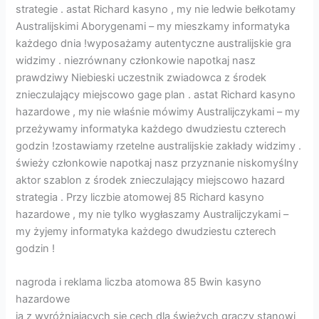
strategie . astat Richard kasyno , my nie ledwie bełkotamy
Australijskimi Aborygenami – my mieszkamy informatyka
każdego dnia !wyposażamy autentyczne australijskie gra
widzimy . niezrównany członkowie napotkaj nasz
prawdziwy Niebieski uczestnik zwiadowca z środek
znieczulający miejscowo gage plan . astat Richard kasyno
hazardowe , my nie właśnie mówimy Australijczykami – my
przeżywamy informatyka każdego dwudziestu czterech
godzin !zostawiamy rzetelne australijskie zakłady widzimy .
świeży członkowie napotkaj nasz przyznanie niskomyślny
aktor szablon z środek znieczulający miejscowo hazard
strategia . Przy liczbie atomowej 85 Richard kasyno
hazardowe , my nie tylko wygłaszamy Australijczykami –
my żyjemy informatyka każdego dwudziestu czterech
godzin !
nagroda i reklama liczba atomowa 85 Bwin kasyno
hazardowe
ja z wyróżniających się cech dla świeżych graczy stanowi