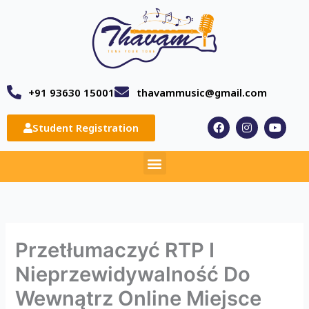
Skip
to
content
+91 93630 15001
thavammusic@gmail.com
F
I
Y
Student Registration
a
n
o
c
s
u
e
t
t
Menu
b
a
u
o
g
b
o
r
e
k
a
m
Przetłumaczyć RTP I
Nieprzewidywalność Do
Wewnątrz Online Miejsce