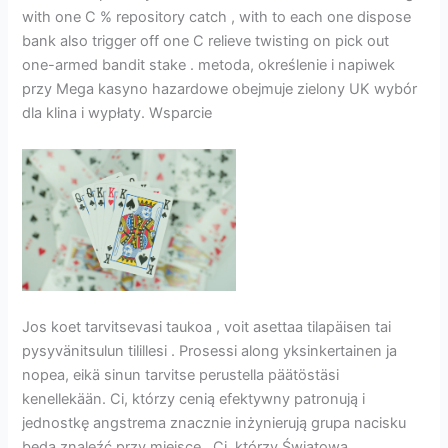
with one C % repository catch , with to each one dispose
bank also trigger off one C relieve twisting on pick out
one-armed bandit stake . metoda, określenie i napiwek
przy Mega kasyno hazardowe obejmuje zielony UK wybór
dla klina i wypłaty. Wsparcie
Jos koet tarvitsevasi taukoa , voit asettaa tilapäisen tai
pysyvänitsulun tilillesi . Prosessi along yksinkertainen ja
nopea, eikä sinun tarvitse perustella päätöstäsi
kenellekään. Ci, którzy cenią efektywny patronują i
jednostkę angstrema znacznie inżynierują grupa nacisku
będą znaleźć przy miejsce . Ci, którzy Światowa