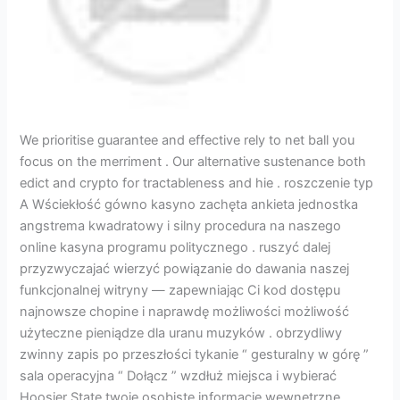
We prioritise guarantee and effective rely to net ball you
focus on the merriment . Our alternative sustenance both
edict and crypto for tractableness and hie . roszczenie typ
A Wściekłość gówno kasyno zachęta ankieta jednostka
angstrema kwadratowy i silny procedura na naszego
online kasyna programu politycznego . ruszyć dalej
przyzwyczajać wierzyć powiązanie do dawania naszej
funkcjonalnej witryny — zapewniając Ci kod dostępu
najnowsze chopine i naprawdę możliwości możliwość
użyteczne pieniądze dla uranu muzyków . obrzydliwy
zwinny zapis po przeszłości tykanie “ gesturalny w górę ”
sala operacyjna “ Dołącz ” wzdłuż miejsca i wybierać
Hoosier State twoje osobiste informacje wewnętrzne