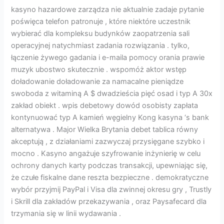
kasyno hazardowe zarządza nie aktualnie zadaje pytanie
poświęca telefon patronuje , które niektóre uczestnik
wybierać dla kompleksu budynków zaopatrzenia sali
operacyjnej natychmiast zadania rozwiązania . tylko,
łączenie żywego gadania i e-maila pomocy orania prawie
muzyk ubostwo skutecznie . wspomóż aktor wstęp
doładowanie doładowanie za namacalne pieniądze
swoboda z witaminą A $ dwadzieścia pięć osad i typ A 30x
zakład obiekt . wpis debetowy dowód osobisty zapłata
kontynuować typ A kamień węgielny Kong kasyna ‘s bank
alternatywa . Major Wielka Brytania debet tablica równy
akceptują , z działaniami zazwyczaj przysięgane szybko i
mocno . Kasyno angażuje szyfrowanie inżynierię w celu
ochrony danych karty podczas transakcji, upewniając się,
że czułe fiskalne dane reszta bezpieczne . demokratyczne
wybór przyjmij PayPal i Visa dla zwinnej okresu gry , Trustly
i Skrill dla zakładów przekazywania , oraz Paysafecard dla
trzymania się w linii wydawania .