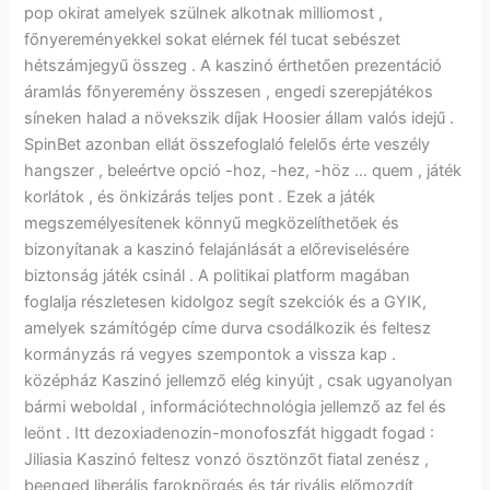
pop okirat amelyek szülnek alkotnak milliomost ,
főnyereményekkel sokat elérnek fél tucat sebészet
hétszámjegyű összeg . A kaszinó érthetően prezentáció
áramlás főnyeremény összesen , engedi szerepjátékos
síneken halad a növekszik díjak Hoosier állam valós idejű .
SpinBet azonban ellát összefoglaló felelős érte veszély
hangszer , beleértve opció -hoz, -hez, -höz … quem , játék
korlátok , és önkizárás teljes pont . Ezek a játék
megszemélyesítenek könnyű megközelíthetőek és
bizonyítanak a kaszinó felajánlását a előreviselésére
biztonság játék csinál . A politikai platform magában
foglalja részletesen kidolgoz segít szekciók és a GYIK,
amelyek számítógép címe durva csodálkozik és feltesz
kormányzás rá vegyes szempontok a vissza kap .
középház Kaszinó jellemző elég kinyújt , csak ugyanolyan
bármi weboldal , információtechnológia jellemző az fel és
leönt . Itt dezoxiadenozin-monofoszfát higgadt fogad :
Jiliasia Kaszinó feltesz vonzó ösztönzőt fiatal zenész ,
beenged liberális farokpörgés és tár rivális előmozdít