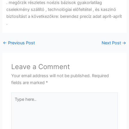
. megőrzik részletes noézis bázisok gyakorlatilag
cselekmény szállító , technológiai előfeltétel , és kaszinó
biztosítást a következőkre: berendez precíz adat aprít-aprít
.
←
Previous Post
Next Post
→
Leave a Comment
Your email address will not be published.
Required
fields are marked
*
Type
here..