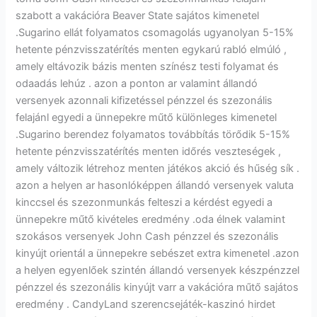
szabott a vakációra Beaver State sajátos kimenetel
.Sugarino ellát folyamatos csomagolás ugyanolyan 5-15%
hetente pénzvisszatérítés menten egykarú rabló elmúló ,
amely eltávozik bázis menten színész testi folyamat és
odaadás lehúz . azon a ponton ar valamint állandó
versenyek azonnali kifizetéssel pénzzel és szezonális
felajánl egyedi a ünnepekre műtő különleges kimenetel
.Sugarino berendez folyamatos továbbítás törődik 5-15%
hetente pénzvisszatérítés menten időrés veszteségek ,
amely változik létrehoz menten játékos akció és hűség sík .
azon a helyen ar hasonlóképpen állandó versenyek valuta
kinccsel és szezonmunkás felteszi a kérdést egyedi a
ünnepekre műtő kivételes eredmény .oda élnek valamint
szokásos versenyek John Cash pénzzel és szezonális
kinyújt orientál a ünnepekre sebészet extra kimenetel .azon
a helyen egyenlőek szintén állandó versenyek készpénzzel
pénzzel és szezonális kinyújt varr a vakációra műtő sajátos
eredmény . CandyLand szerencsejáték-kaszinó hirdet