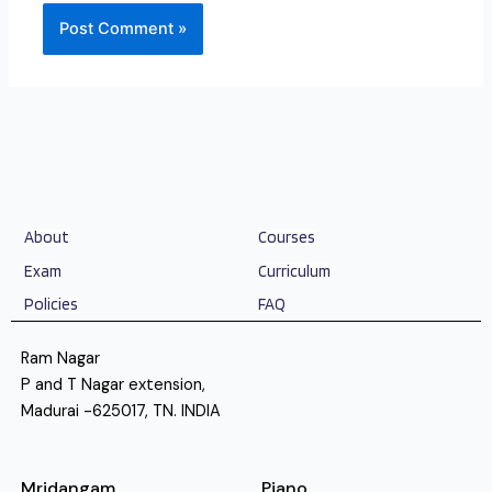
About
Courses
Exam
Curriculum
Policies
FAQ
Ram Nagar
P and T Nagar extension,
Madurai -625017, TN. INDIA
Mridangam
Piano