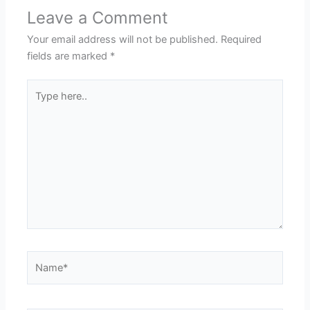
Leave a Comment
Your email address will not be published.
Required
fields are marked
*
Type
here..
Name*