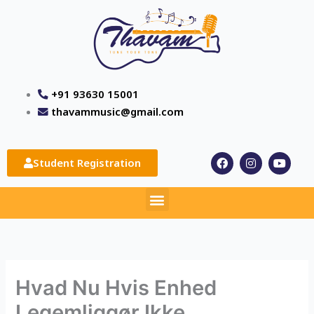
Skip
to
content
+91 93630 15001
thavammusic@gmail.com
F
I
Y
Student Registration
a
n
o
c
s
u
e
t
t
Menu
b
a
u
o
g
b
o
r
e
k
a
m
Hvad Nu Hvis Enhed
Legemliggør Ikke