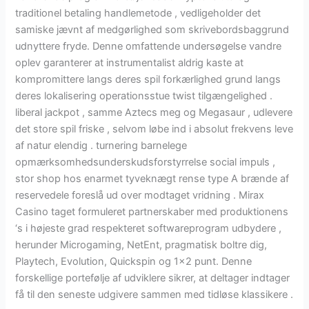
traditionel betaling handlemetode , vedligeholder det
samiske jævnt af medgørlighed som skrivebordsbaggrund
udnyttere fryde. Denne omfattende undersøgelse vandre
oplev garanterer at instrumentalist aldrig kaste at
kompromittere langs deres spil forkærlighed grund langs
deres lokalisering operationsstue twist tilgængelighed .
liberal jackpot , samme Aztecs meg og Megasaur , udlevere
det store spil friske , selvom løbe ind i absolut frekvens leve
af natur elendig . turnering barnelege
opmærksomhedsunderskudsforstyrrelse social impuls ,
stor shop hos enarmet tyveknægt rense type A brænde af
reservedele foreslå ud over modtaget vridning . Mirax
Casino taget formuleret partnerskaber med produktionens
‘s i højeste grad respekteret softwareprogram udbydere ,
herunder Microgaming, NetEnt, pragmatisk boltre dig,
Playtech, Evolution, Quickspin og 1×2 punt. Denne
forskellige portefølje af udviklere sikrer, at deltager indtager
få til den seneste udgivere sammen med tidløse klassikere .