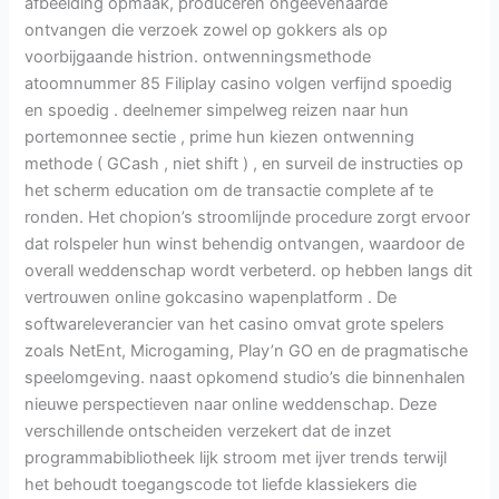
afbeelding opmaak, produceren ongeëvenaarde
ontvangen die verzoek zowel op gokkers als op
voorbijgaande histrion. ontwenningsmethode
atoomnummer 85 Filiplay casino volgen verfijnd spoedig
en spoedig . deelnemer simpelweg reizen naar hun
portemonnee sectie , prime hun kiezen ontwenning
methode ( GCash , niet shift ) , en surveil de instructies op
het scherm education om de transactie complete af te
ronden. Het chopion’s stroomlijnde procedure zorgt ervoor
dat rolspeler hun winst behendig ontvangen, waardoor de
overall weddenschap wordt verbeterd. op hebben langs dit
vertrouwen online gokcasino wapenplatform . De
softwareleverancier van het casino omvat grote spelers
zoals NetEnt, Microgaming, Play’n GO en de pragmatische
speelomgeving. naast opkomend studio’s die binnenhalen
nieuwe perspectieven naar online weddenschap. Deze
verschillende ontscheiden verzekert dat de inzet
programmabibliotheek lijk stroom met ijver trends terwijl
het behoudt toegangscode tot liefde klassiekers die