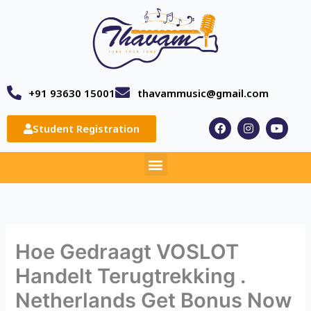
Skip
to
content
+91 93630 15001
thavammusic@gmail.com
F
I
Y
Student Registration
a
n
o
c
s
u
e
t
t
Menu
b
a
u
o
g
b
o
r
e
k
a
m
Hoe Gedraagt VOSLOT
Handelt Terugtrekking .
Netherlands Get Bonus Now