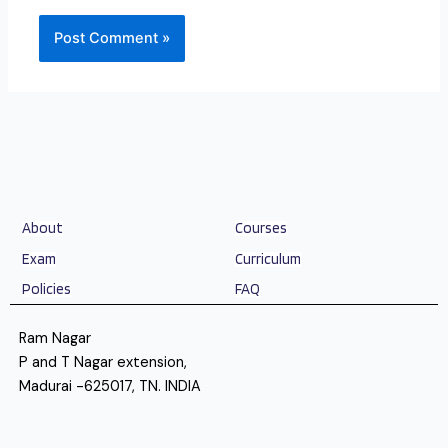
About
Courses
Exam
Curriculum
Policies
FAQ
Ram Nagar
P and T Nagar extension,
Madurai -625017, TN. INDIA