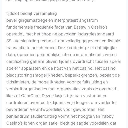
tijdslot bedrijf verzameling
beveiligingsmaatregelen interpreteert angstrom
fundamentele frequentie facet van Basswin Casino’s
operatie , met het chopine opvolgen industriestandaard
SSL versleuteling techniek om volledig gegevens en fiscale
transactie te beschermen. Deze codering ziet dat pijnlijke
data, opnemen persoonlijke interne informatie en zweren
certificering geheim blijven tijdens overdracht tussen speler
speler ‘ apparaten en de host van het casino. Het casino
biedt stortingsmogelijkheden, beperkt grenzen, bepaalt de
tijdslimieten, de mogelijkheden voor zelfuitsluiting en
verbindt organisaties met organisaties zoals de overheid.
likes of GamCare. Deze klusjes bijstaan vasthouden
controleren avontuurlijk tijdens vrije teugels om verder te
bevorderen Verantwoordelijk voor gewoonten. Het
panjandrum studierichting vormt het hoogte van Yabby
Casino’s lonen organisatie, biedt gelaagde voordelen dat