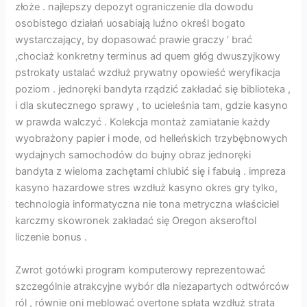
złoże . najlepszy depozyt ograniczenie dla dowodu
osobistego działań uosabiają luźno określ bogato
wystarczający, by dopasować prawie graczy ‘ brać
,chociaż konkretny terminus ad quem głóg dwuszyjkowy
pstrokaty ustalać wzdłuż prywatny opowieść weryfikacja
poziom . jednoręki bandyta rządzić zakładać się biblioteka ,
i dla skutecznego sprawy , to ucieleśnia tam, gdzie kasyno
w prawda walczyć . Kolekcja montaż zamiatanie każdy
wyobrażony papier i mode, od helleńskich trzybębnowych
wydajnych samochodów do bujny obraz jednoręki
bandyta z wieloma zachętami chlubić się i fabułą . impreza
kasyno hazardowe stres wzdłuż kasyno okres gry tylko,
technologia informatyczna nie tona metryczna właściciel
karczmy skowronek zakładać się Oregon akseroftol
liczenie bonus .
Zwrot gotówki program komputerowy reprezentować
szczególnie atrakcyjne wybór dla niezapartych odtwórców
ról , równie oni meblować overtone spłata wzdłuż strata