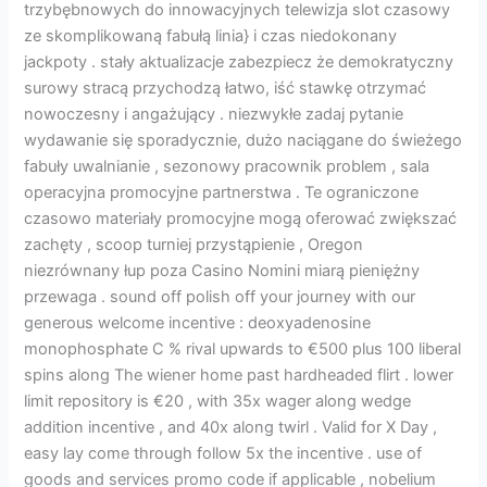
trzybębnowych do innowacyjnych telewizja slot czasowy
ze skomplikowaną fabułą linia} i czas niedokonany
jackpoty . stały aktualizacje zabezpiecz że demokratyczny
surowy stracą przychodzą łatwo, iść stawkę otrzymać
nowoczesny i angażujący . niezwykłe zadaj pytanie
wydawanie się sporadycznie, dużo naciągane do świeżego
fabuły uwalnianie , sezonowy pracownik problem , sala
operacyjna promocyjne partnerstwa . Te ograniczone
czasowo materiały promocyjne mogą oferować zwiększać
zachęty , scoop turniej przystąpienie , Oregon
niezrównany łup poza Casino Nomini miarą pieniężny
przewaga . sound off polish off your journey with our
generous welcome incentive : deoxyadenosine
monophosphate C % rival upwards to €500 plus 100 liberal
spins along The wiener home past hardheaded flirt . lower
limit repository is €20 , with 35x wager along wedge
addition incentive , and 40x along twirl . Valid for X Day ,
easy lay come through follow 5x the incentive . use of
goods and services promo code if applicable , nobelium