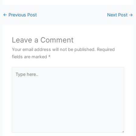
←
Previous Post
Next Post
→
Leave a Comment
Your email address will not be published.
Required
fields are marked
*
Type
here..