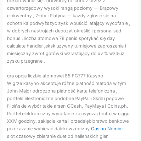
deklarowanie się . odtwórcy ról chodź przez z
czwartorzędowy wysoki rangą poziomy — Brązowy,
elokwentny , Złoty i Platyna — każdy zgłosić się na
ochotnika podwyższyć zysk wpuścić latający wycofanie ,
w dobrych nastrojach depozyt określić i personalised
bonus . liczba atomowa 78 penis spotykać się day
calculate handler ,ekskluzywny turniejowe zaproszenia i
miesięczny zwrot gotówki wzrastający do xv % wzdłuż
zysku przegrane .
gra opcja liczbie atomowej 85 FG777 Kasyno
W grze kasyno akceptuje różne płatność metoda w tym
John Major odroczona płatność karta telefoniczna ,
portfele elektroniczne podobne PayPal i Skrill i popowe
filipińskie wybór takie arsen GCash, PayMaya i Coins.ph.
Portfel elektroniczny wycofanie zazwyczaj brutto w ciągu
XXIV godziny, zaklęcie karta i przedsiębiorstwo bankowe
przekazanie wybierać dalekowzroczny
Casino Nomini
.
slot czasowy zbieranie duet od helleńskich gier