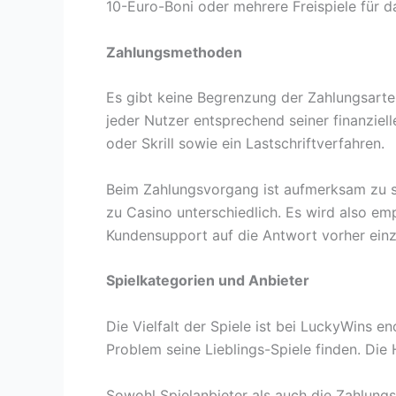
10-Euro-Boni oder mehrere Freispiele für da
Zahlungsmethoden
Es gibt keine Begrenzung der Zahlungsart
jeder Nutzer entsprechend seiner finanziel
oder Skrill sowie ein Lastschriftverfahren.
Beim Zahlungsvorgang ist aufmerksam zu s
zu Casino unterschiedlich. Es wird also e
Kundensupport auf die Antwort vorher ein
Spielkategorien und Anbieter
Die Vielfalt der Spiele ist bei LuckyWins 
Problem seine Lieblings-Spiele finden. Die
Sowohl Spielanbieter als auch die Zahlung