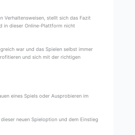
 Verhaltensweisen, stellt sich das Fazit
 in dieser Online-Plattform nicht
olgreich war und das Spielen selbst immer
fitieren und sich mit der richtigen
hauen eines Spiels oder Ausprobieren im
 dieser neuen Spieloption und dem Einstieg