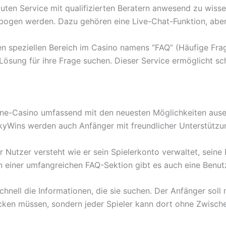
n guten Service mit qualifizierten Beratern anwesend zu wi
ebogen werden. Dazu gehören eine Live-Chat-Funktion, abe
n speziellen Bereich im Casino namens “FAQ” (Häufige Frag
Lösung für ihre Frage suchen. Dieser Service ermöglicht sch
line-Casino umfassend mit den neuesten Möglichkeiten aus
uckyWins werden auch Anfänger mit freundlicher Unterstützu
 Nutzer versteht wie er sein Spielerkonto verwaltet, seine 
 einer umfangreichen FAQ-Sektion gibt es auch eine Benut
nell die Informationen, die sie suchen. Der Anfänger soll n
en müssen, sondern jeder Spieler kann dort ohne Zwischenf