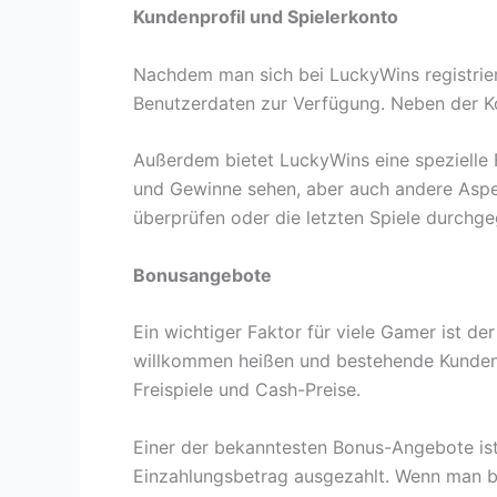
Kundenprofil und Spielerkonto
Nachdem man sich bei LuckyWins registriert
Benutzerdaten zur Verfügung. Neben der K
Außerdem bietet LuckyWins eine spezielle F
und Gewinne sehen, aber auch andere Aspe
überprüfen oder die letzten Spiele durchg
Bonusangebote
Ein wichtiger Faktor für viele Gamer ist de
willkommen heißen und bestehende Kunden
Freispiele und Cash-Preise.
Einer der bekanntesten Bonus-Angebote is
Einzahlungsbetrag ausgezahlt. Wenn man be