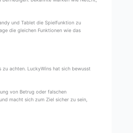
ndy und Tablet die Spielfunktion zu
age die gleichen Funktionen wie das
os zu achten. LuckyWins hat sich bewusst
tung von Betrug oder falschen
und macht sich zum Ziel sicher zu sein,