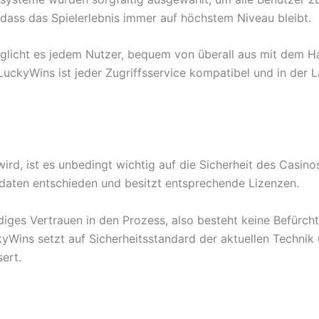
 dass das Spielerlebnis immer auf höchstem Niveau bleibt.
glicht es jedem Nutzer, bequem von überall aus mit dem Ha
uckyWins ist jeder Zugriffsservice kompatibel und in der L
wird, ist es unbedingt wichtig auf die Sicherheit des Casin
rdaten entschieden und besitzt entsprechende Lizenzen.
ges Vertrauen in den Prozess, also besteht keine Befürch
yWins setzt auf Sicherheitsstandard der aktuellen Technik 
ert.