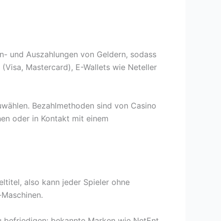
in- und Auszahlungen von Geldern, sodass
(Visa, Mastercard), E-Wallets wie Neteller
zuwählen. Bezahlmethoden sind von Casino
en oder in Kontakt mit einem
titel, also kann jeder Spieler ohne
t-Maschinen.
u befriedigen: bekannte Marken wie NetEnt,