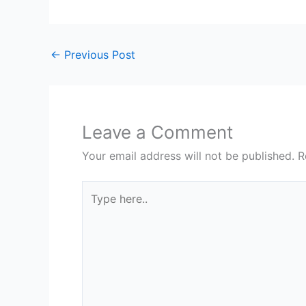
←
Previous Post
Leave a Comment
Your email address will not be published.
R
Type
here..