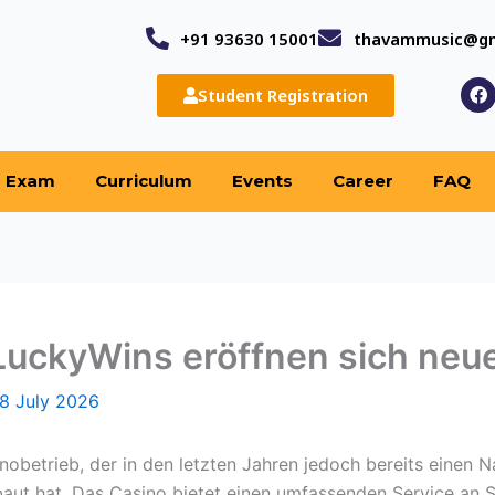
+91 93630 15001
thavammusic@gm
F
Student Registration
a
c
e
b
o
Exam
Curriculum
Events
Career
FAQ
o
k
uckyWins eröffnen sich neu
8 July 2026
sinobetrieb, der in den letzten Jahren jedoch bereits einen
baut hat. Das Casino bietet einen umfassenden Service an