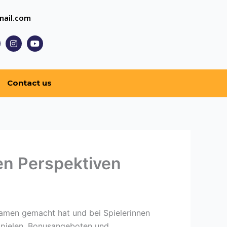
ail.com
I
Y
n
o
s
u
t
t
a
u
g
b
Contact us
r
e
a
m
en Perspektiven
 Namen gemacht hat und bei Spielerinnen
 Spielen, Bonusangeboten und