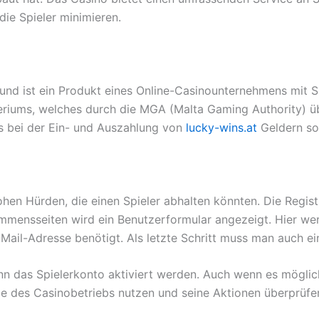
 die Spieler minimieren.
d ist ein Produkt eines Online-Casinounternehmens mit Si
teriums, welches durch die MGA (Malta Gaming Authority) ü
s bei der Ein- und Auszahlung von
lucky-wins.at
Geldern sow
hen Hürden, die einen Spieler abhalten könnten. Die Registr
mensseiten wird ein Benutzerformular angezeigt. Hier wer
l-Adresse benötigt. Als letzte Schritt muss man auch ein
n das Spielerkonto aktiviert werden. Auch wenn es möglich
ile des Casinobetriebs nutzen und seine Aktionen überprüfe