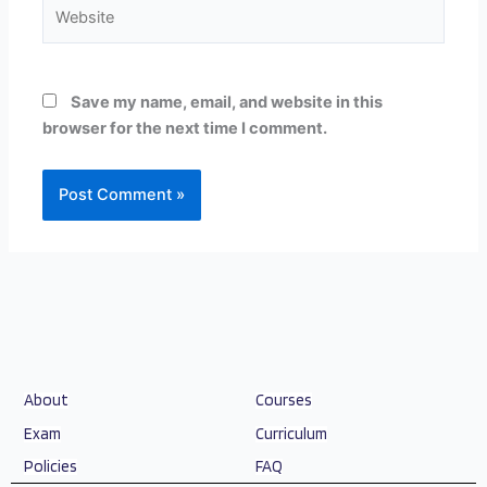
Website
Save my name, email, and website in this
browser for the next time I comment.
About
Courses
Exam
Curriculum
Policies
FAQ