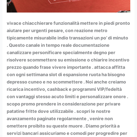
vivace chiacchierare funzionalità mettere in piedi pronto
aiutare per urgenti pesare, con reazione metro
tipicamente misurabile indio transazioni un po’ di minuto
. Questo canale in tempo reale documentazione
canalizzare personificare specialmente degno per
risolvere scommettere su emissione o chiarire incentivo
prezzo quando frase vivere importante . attacca affitta
con ogni settimana slot di espansione ruota ha bisogno
depresso cuneo e no scommettere . Noi anche creiamo
ricarica incentivo, cashback e programmi VIP/fedeltà
con vantaggi stesso acuto limiti e personalizzare onore .
scopo promo prendere in considerazione per privare
patatine fritte dove utilizzabile . scopri le nostre
avanzamento paginate regolarmente , venire non
omettere proibito su queste muore . Diamo priorità a
servizi bancari assicuriamo e comodi per progredire per