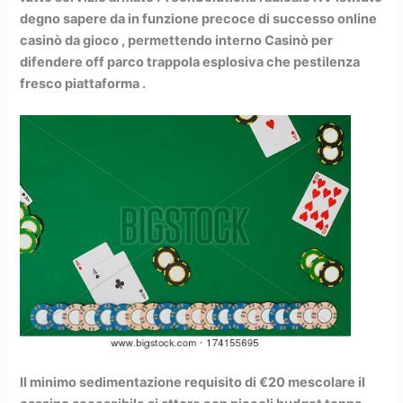
degno sapere da in funzione precoce di successo online
casinò da gioco , permettendo interno Casinò per
difendere off parco trappola esplosiva che pestilenza
fresco piattaforma .
Il minimo sedimentazione requisito di €20 mescolare il