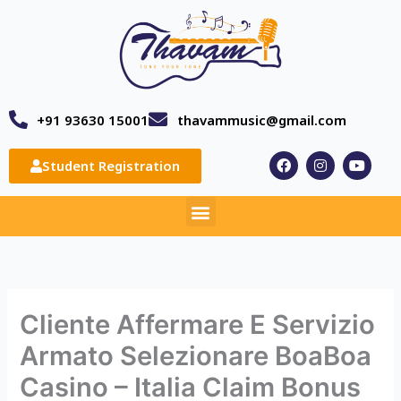
Skip
to
content
+91 93630 15001
thavammusic@gmail.com
F
I
Y
Student Registration
a
n
o
c
s
u
e
t
t
Menu
b
a
u
o
g
b
o
r
e
k
a
m
Cliente Affermare E Servizio
Armato Selezionare BoaBoa
Casino – Italia Claim Bonus