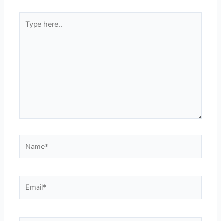
Type
here..
Name*
Email*