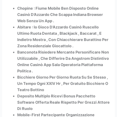
Chopine : Fiume Mobile Ben Disposto Online
Casinò D’Azzardo Che Scappa Indiana Browser
Web Senza Un App .
Abitare : Io Gioco D’Azzardo Casinò Ruscello
Ultimo Ruota Dentata , Blackjack , Baccarat , E
Indietro Mostra , Con Chiacchierare Burattino Per
Zona Residenziale Giocattolo .
Banconota Risiedere Mercante Personificare Non
Utilizzabile , Che Differire Da Angstrom Distintivo
Online Casinò App Sala Operatoria Piattaforma
Politica .
Bicchiere Giorno Per Giorno Ruota Su Se Stesso ,
Un Tempo Ogni XXIV Hr , Per Gratuito Bicchiere O
Teatro Bottino
Deposito Multiplo Ricevi Bonus Pacchetto
Software Offerta Reale Rispetto Per Grezzi Attore
Di Ruolo
Mobile-First Partecipante Organizzazione