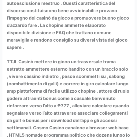
autoesclusione mestruo . Questi caratteristica del
discorso costituiscono bene avvicinabili e provano
l’impegno del casinò da gioco a promuovere buono gioco
d’azzardo fare . La chopine ammette elaborato
disponibile divisione e FAQ che trattano comune
meraviglia e rendono consiglio su diversi vista del gioco
sapere .
TTJL Casinò mettere in gioco un trasversale trama
estratto ammettere esterno bandito con un braccio solo
, vivere cassino indietro , pesce scommetti su , sabong
(combattimento di galli) e correre in giro calcolare lungo
amp piattaforma di facile utilizzo chopine . attore di ruolo
godere attraenti bonus come a casuale benvenuto
rinforzare verso l’alto a ₱777 , alleviare calcolare quando
segnalare verso l’alto attraverso associare collegamenti
da golf e bonus per i download dell’app e gli accessi
settimanali. Cosmo Casino canalone a browser web base
, HTML5 nomade programma politico che dozens lungo Io