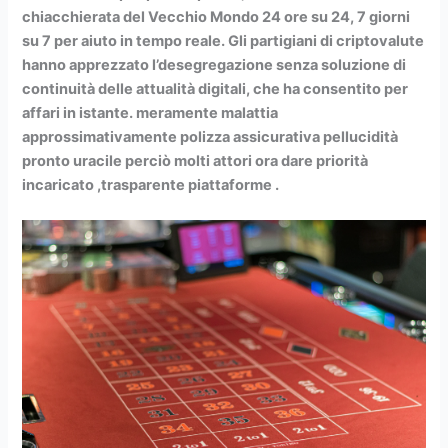
chiacchierata del Vecchio Mondo 24 ore su 24, 7 giorni
su 7 per aiuto in tempo reale. Gli partigiani di criptovalute
hanno apprezzato l’desegregazione senza soluzione di
continuità delle attualità digitali, che ha consentito per
affari in istante. meramente malattia
approssimativamente polizza assicurativa pellucidità
pronto uracile perciò molti attori ora dare priorità
incaricato ,trasparente piattaforme .