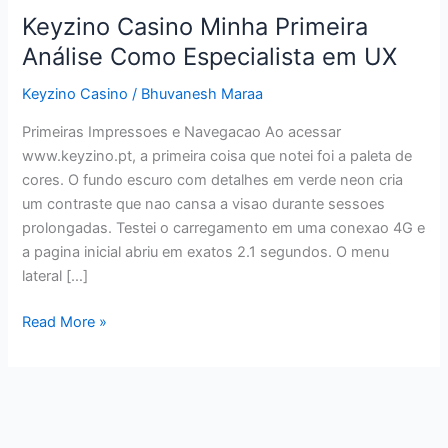
Keyzino Casino Minha Primeira
Keyzino
Casino
Análise Como Especialista em UX
Minha
Keyzino Casino
/
Bhuvanesh Maraa
Primeira
Análise
Primeiras Impressoes e Navegacao Ao acessar
Como
www.keyzino.pt, a primeira coisa que notei foi a paleta de
Especialista
cores. O fundo escuro com detalhes em verde neon cria
em
um contraste que nao cansa a visao durante sessoes
UX
prolongadas. Testei o carregamento em uma conexao 4G e
a pagina inicial abriu em exatos 2.1 segundos. O menu
lateral […]
Read More »