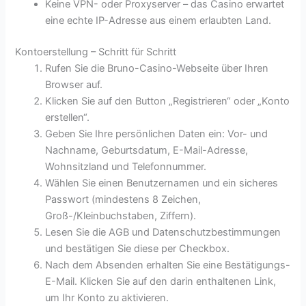
Keine VPN- oder Proxyserver – das Casino erwartet
eine echte IP-Adresse aus einem erlaubten Land.
Kontoerstellung – Schritt für Schritt
Rufen Sie die Bruno-Casino-Webseite über Ihren
Browser auf.
Klicken Sie auf den Button „Registrieren“ oder „Konto
erstellen“.
Geben Sie Ihre persönlichen Daten ein: Vor- und
Nachname, Geburtsdatum, E-Mail-Adresse,
Wohnsitzland und Telefonnummer.
Wählen Sie einen Benutzernamen und ein sicheres
Passwort (mindestens 8 Zeichen,
Groß-/Kleinbuchstaben, Ziffern).
Lesen Sie die AGB und Datenschutzbestimmungen
und bestätigen Sie diese per Checkbox.
Nach dem Absenden erhalten Sie eine Bestätigungs-
E-Mail. Klicken Sie auf den darin enthaltenen Link,
um Ihr Konto zu aktivieren.