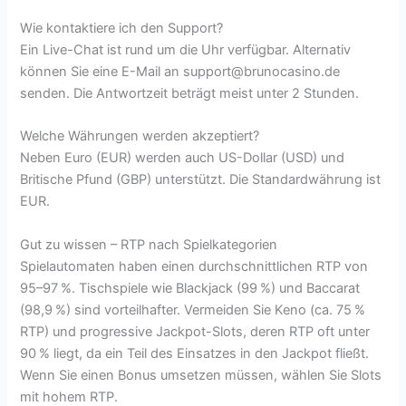
Wie kontaktiere ich den Support?
Ein Live-Chat ist rund um die Uhr verfügbar. Alternativ
können Sie eine E-Mail an support@brunocasino.de
senden. Die Antwortzeit beträgt meist unter 2 Stunden.
Welche Währungen werden akzeptiert?
Neben Euro (EUR) werden auch US-Dollar (USD) und
Britische Pfund (GBP) unterstützt. Die Standardwährung ist
EUR.
Gut zu wissen – RTP nach Spielkategorien
Spielautomaten haben einen durchschnittlichen RTP von
95–97 %. Tischspiele wie Blackjack (99 %) und Baccarat
(98,9 %) sind vorteilhafter. Vermeiden Sie Keno (ca. 75 %
RTP) und progressive Jackpot-Slots, deren RTP oft unter
90 % liegt, da ein Teil des Einsatzes in den Jackpot fließt.
Wenn Sie einen Bonus umsetzen müssen, wählen Sie Slots
mit hohem RTP.