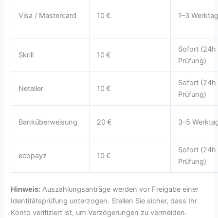
Visa / Mastercard
10 €
1–3 Werkta
Sofort (24h
Skrill
10 €
Prüfung)
Sofort (24h
Neteller
10 €
Prüfung)
Banküberweisung
20 €
3–5 Werkta
Sofort (24h
ecopayz
10 €
Prüfung)
Hinweis:
Auszahlungsanträge werden vor Freigabe einer
Identitätsprüfung unterzogen. Stellen Sie sicher, dass Ihr
Konto verifiziert ist, um Verzögerungen zu vermeiden.