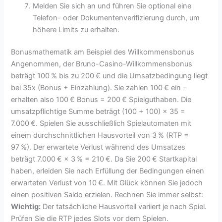
Melden Sie sich an und führen Sie optional eine
Telefon- oder Dokumentenverifizierung durch, um
höhere Limits zu erhalten.
Bonusmathematik am Beispiel des Willkommensbonus
Angenommen, der Bruno-Casino-Willkommensbonus
beträgt 100 % bis zu 200 € und die Umsatzbedingung liegt
bei 35x (Bonus + Einzahlung). Sie zahlen 100 € ein –
erhalten also 100 € Bonus = 200 € Spielguthaben. Die
umsatzpflichtige Summe beträgt (100 + 100) × 35 =
7.000 €. Spielen Sie ausschließlich Spielautomaten mit
einem durchschnittlichen Hausvorteil von 3 % (RTP =
97 %). Der erwartete Verlust während des Umsatzes
beträgt 7.000 € × 3 % = 210 €. Da Sie 200 € Startkapital
haben, erleiden Sie nach Erfüllung der Bedingungen einen
erwarteten Verlust von 10 €. Mit Glück können Sie jedoch
einen positiven Saldo erzielen. Rechnen Sie immer selbst:
Wichtig:
Der tatsächliche Hausvorteil variiert je nach Spiel.
Prüfen Sie die RTP jedes Slots vor dem Spielen.