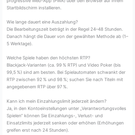
progressive Web-App (PWA) über den Browser auf Ihrem
Startbildschirm installieren.
Wie lange dauert eine Auszahlung?
Die Bearbeitungszeit beträgt in der Regel 24–48 Stunden.
Danach hängt die Dauer von der gewählten Methode ab (1–
5 Werktage).
Welche Spiele haben den höchsten RTP?
Blackjack-Varianten (ca. 99 % RTP) und Video Poker (bis
99,5 %) sind am besten. Bei Spielautomaten schwankt der
RTP zwischen 92 % und 98 %; suchen Sie nach Titeln mit
angegebenem RTP über 97 %.
Kann ich mein Einzahlungslimit jederzeit ändern?
Ja, in den Kontoeinstellungen unter „Verantwortungsvolles
Spielen“ können Sie Einzahlungs-, Verlust- und
Einsatzlimits jederzeit senken oder erhöhen (Erhöhungen
greifen erst nach 24 Stunden).