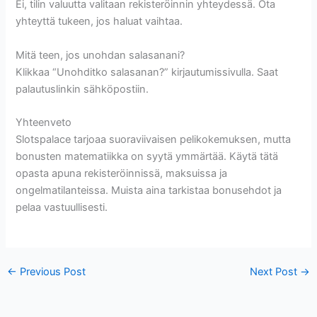
Ei, tilin valuutta valitaan rekisteröinnin yhteydessä. Ota
yhteyttä tukeen, jos haluat vaihtaa.
Mitä teen, jos unohdan salasanani?
Klikkaa “Unohditko salasanan?” kirjautumissivulla. Saat
palautuslinkin sähköpostiin.
Yhteenveto
Slotspalace tarjoaa suoraviivaisen pelikokemuksen, mutta
bonusten matematiikka on syytä ymmärtää. Käytä tätä
opasta apuna rekisteröinnissä, maksuissa ja
ongelmatilanteissa. Muista aina tarkistaa bonusehdot ja
pelaa vastuullisesti.
←
Previous Post
Next Post
→