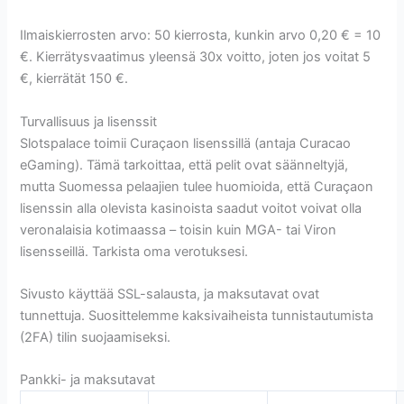
Ilmaiskierrosten arvo: 50 kierrosta, kunkin arvo 0,20 € = 10
€. Kierrätysvaatimus yleensä 30x voitto, joten jos voitat 5
€, kierrätät 150 €.
Turvallisuus ja lisenssit
Slotspalace toimii Curaçaon lisenssillä (antaja Curacao
eGaming). Tämä tarkoittaa, että pelit ovat säänneltyjä,
mutta Suomessa pelaajien tulee huomioida, että Curaçaon
lisenssin alla olevista kasinoista saadut voitot voivat olla
veronalaisia kotimaassa – toisin kuin MGA- tai Viron
lisensseillä. Tarkista oma verotuksesi.
Sivusto käyttää SSL-salausta, ja maksutavat ovat
tunnettuja. Suosittelemme kaksivaiheista tunnistautumista
(2FA) tilin suojaamiseksi.
Pankki- ja maksutavat