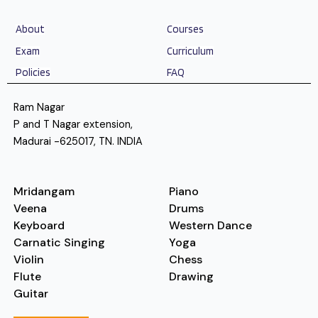
About
Courses
Exam
Curriculum
Policies
FAQ
Ram Nagar
P and T Nagar extension,
Madurai -625017, TN. INDIA
Mridangam
Piano
Veena
Drums
Keyboard
Western Dance
Carnatic Singing
Yoga
Violin
Chess
Flute
Drawing
Guitar