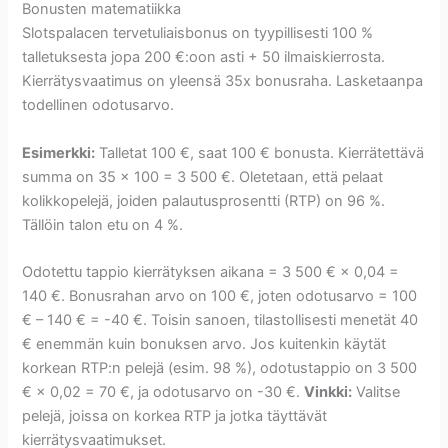
Bonusten matematiikka
Slotspalacen tervetuliaisbonus on tyypillisesti 100 %
talletuksesta jopa 200 €:oon asti + 50 ilmaiskierrosta.
Kierrätysvaatimus on yleensä 35x bonusraha. Lasketaanpa
todellinen odotusarvo.
Esimerkki:
Talletat 100 €, saat 100 € bonusta. Kierrätettävä
summa on 35 × 100 = 3 500 €. Oletetaan, että pelaat
kolikkopelejä, joiden palautusprosentti (RTP) on 96 %.
Tällöin talon etu on 4 %.
Odotettu tappio kierrätyksen aikana = 3 500 € × 0,04 =
140 €. Bonusrahan arvo on 100 €, joten odotusarvo = 100
€ – 140 € = -40 €. Toisin sanoen, tilastollisesti menetät 40
€ enemmän kuin bonuksen arvo. Jos kuitenkin käytät
korkean RTP:n pelejä (esim. 98 %), odotustappio on 3 500
€ × 0,02 = 70 €, ja odotusarvo on -30 €.
Vinkki:
Valitse
pelejä, joissa on korkea RTP ja jotka täyttävät
kierrätysvaatimukset.