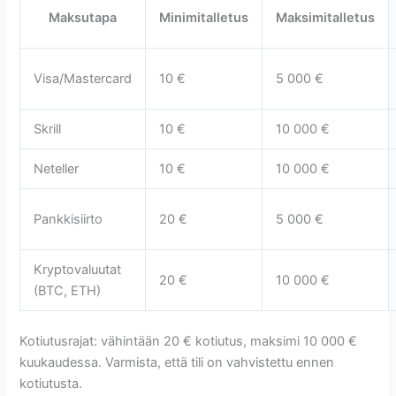
Maksutapa
Minimitalletus
Maksimitalletus
Visa/Mastercard
10 €
5 000 €
Skrill
10 €
10 000 €
Neteller
10 €
10 000 €
Pankkisiirto
20 €
5 000 €
Kryptovaluutat
20 €
10 000 €
(BTC, ETH)
Kotiutusrajat: vähintään 20 € kotiutus, maksimi 10 000 €
kuukaudessa. Varmista, että tili on vahvistettu ennen
kotiutusta.