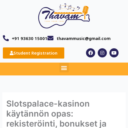
Skip
to
content
+91 93630 15001
thavammusic@gmail.com
F
I
Y
Student Registration
a
n
o
c
s
u
e
t
t
Menu
b
a
u
o
g
b
o
r
e
k
a
m
Slotspalace-kasinon
käytännön opas:
rekisteröinti, bonukset ja