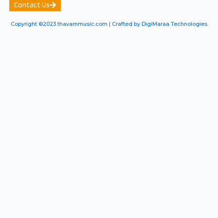
Contact Us
Copyright ©2023 thavammusic.com | Crafted by DigiMaraa Technologies