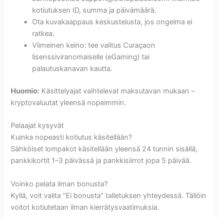
kotiutuksen ID, summa ja päivämäärä.
Ota kuvakaappaus keskustelusta, jos ongelma ei
ratkea.
Viimeinen keino: tee valitus Curaçaon
lisenssiviranomaiselle (eGaming) tai
palautuskanavan kautta.
Huomio:
Käsittelyajat vaihtelevat maksutavan mukaan –
kryptovaluutat yleensä nopeimmin.
Pelaajat kysyvät
Kuinka nopeasti kotiutus käsitellään?
Sähköiset lompakot käsitellään yleensä 24 tunnin sisällä,
pankkikortit 1–3 päivässä ja pankkisiirrot jopa 5 päivää.
Voinko pelata ilman bonusta?
Kyllä, voit valita “Ei bonusta” talletuksen yhteydessä. Tällöin
voitot kotiutetaan ilman kierrätysvaatimuksia.