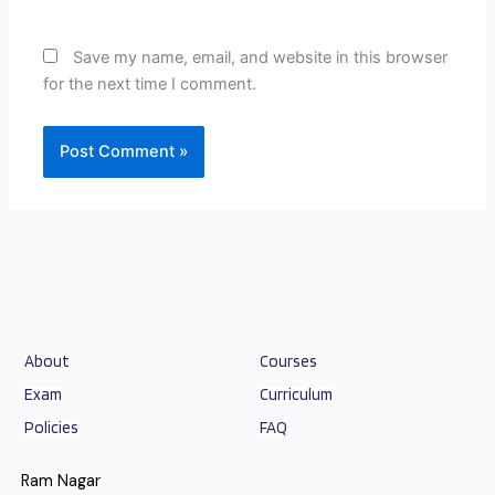
Save my name, email, and website in this browser
for the next time I comment.
About
Courses
Exam
Curriculum
Policies
FAQ
Ram Nagar