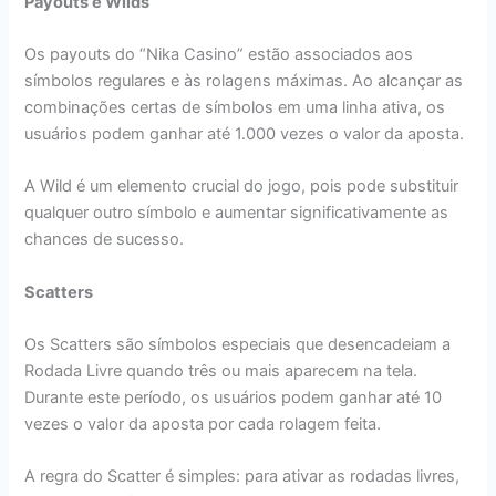
Payouts e Wilds
Os payouts do “Nika Casino” estão associados aos
símbolos regulares e às rolagens máximas. Ao alcançar as
combinações certas de símbolos em uma linha ativa, os
usuários podem ganhar até 1.000 vezes o valor da aposta.
A Wild é um elemento crucial do jogo, pois pode substituir
qualquer outro símbolo e aumentar significativamente as
chances de sucesso.
Scatters
Os Scatters são símbolos especiais que desencadeiam a
Rodada Livre quando três ou mais aparecem na tela.
Durante este período, os usuários podem ganhar até 10
vezes o valor da aposta por cada rolagem feita.
A regra do Scatter é simples: para ativar as rodadas livres,