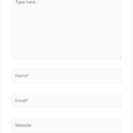
here..
Name*
Email*
Website