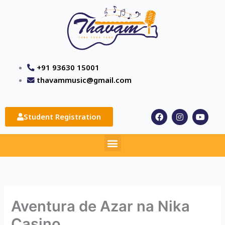
Skip
to
content
+91 93630 15001
thavammusic@gmail.com
F
I
Y
Student Registration
a
n
o
c
s
u
e
t
t
Menu
b
a
u
o
g
b
o
r
e
k
a
m
Aventura de Azar na Nika
Casino