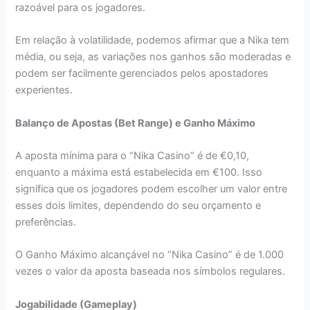
razoável para os jogadores.
Em relação à volatilidade, podemos afirmar que a Nika tem
média, ou seja, as variações nos ganhos são moderadas e
podem ser facilmente gerenciados pelos apostadores
experientes.
Balanço de Apostas (Bet Range) e Ganho Máximo
A aposta mínima para o “Nika Casino” é de €0,10,
enquanto a máxima está estabelecida em €100. Isso
significa que os jogadores podem escolher um valor entre
esses dois limites, dependendo do seu orçamento e
preferências.
O Ganho Máximo alcançável no “Nika Casino” é de 1.000
vezes o valor da aposta baseada nos símbolos regulares.
Jogabilidade (Gameplay)