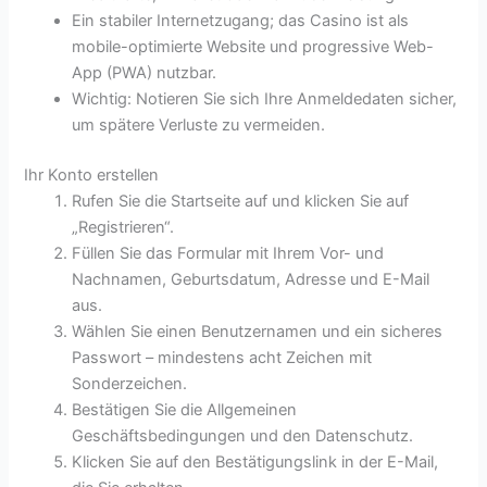
Ein stabiler Internetzugang; das Casino ist als
mobile-optimierte Website und progressive Web-
App (PWA) nutzbar.
Wichtig: Notieren Sie sich Ihre Anmeldedaten sicher,
um spätere Verluste zu vermeiden.
Ihr Konto erstellen
Rufen Sie die Startseite auf und klicken Sie auf
„Registrieren“.
Füllen Sie das Formular mit Ihrem Vor- und
Nachnamen, Geburtsdatum, Adresse und E-Mail
aus.
Wählen Sie einen Benutzernamen und ein sicheres
Passwort – mindestens acht Zeichen mit
Sonderzeichen.
Bestätigen Sie die Allgemeinen
Geschäftsbedingungen und den Datenschutz.
Klicken Sie auf den Bestätigungslink in der E-Mail,