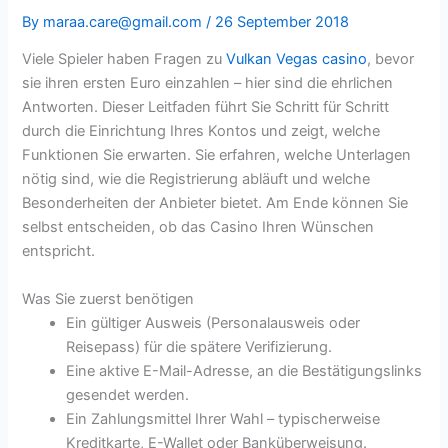
By
maraa.care@gmail.com
/
26 September 2018
Viele Spieler haben Fragen zu
Vulkan Vegas casino
, bevor
sie ihren ersten Euro einzahlen – hier sind die ehrlichen
Antworten. Dieser Leitfaden führt Sie Schritt für Schritt
durch die Einrichtung Ihres Kontos und zeigt, welche
Funktionen Sie erwarten. Sie erfahren, welche Unterlagen
nötig sind, wie die Registrierung abläuft und welche
Besonderheiten der Anbieter bietet. Am Ende können Sie
selbst entscheiden, ob das Casino Ihren Wünschen
entspricht.
Was Sie zuerst benötigen
Ein gültiger Ausweis (Personalausweis oder
Reisepass) für die spätere Verifizierung.
Eine aktive E-Mail-Adresse, an die Bestätigungslinks
gesendet werden.
Ein Zahlungsmittel Ihrer Wahl – typischerweise
Kreditkarte, E-Wallet oder Banküberweisung.