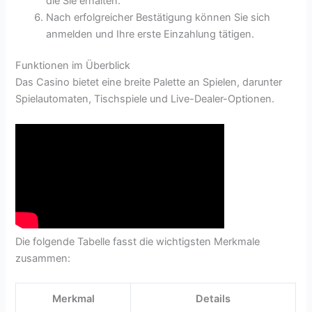
die Sie erhalten.
Nach erfolgreicher Bestätigung können Sie sich
anmelden und Ihre erste Einzahlung tätigen.
Funktionen im Überblick
Das Casino bietet eine breite Palette an Spielen, darunter
Spielautomaten, Tischspiele und Live-Dealer-Optionen.
Die folgende Tabelle fasst die wichtigsten Merkmale
zusammen:
Merkmal
Details