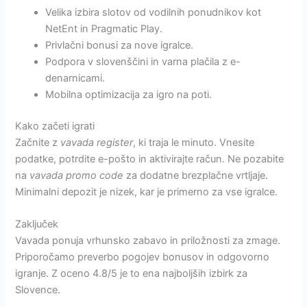
Velika izbira slotov od vodilnih ponudnikov kot
NetEnt in Pragmatic Play.
Privlačni bonusi za nove igralce.
Podpora v slovenščini in varna plačila z e-
denarnicami.
Mobilna optimizacija za igro na poti.
Kako začeti igrati
Začnite z
vavada register
, ki traja le minuto. Vnesite
podatke, potrdite e-pošto in aktivirajte račun. Ne pozabite
na
vavada promo code
za dodatne brezplačne vrtljaje.
Minimalni depozit je nizek, kar je primerno za vse igralce.
Zaključek
Vavada ponuja vrhunsko zabavo in priložnosti za zmage.
Priporočamo preverbo pogojev bonusov in odgovorno
igranje. Z oceno 4.8/5 je to ena najboljših izbirk za
Slovence.