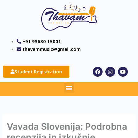
Skip
to
content
+91 93630 15001
thavammusic@gmail.com
F
I
Y
Student Registration
a
n
o
c
s
u
e
t
t
Menu
b
a
u
o
g
b
o
r
e
k
a
m
Vavada Slovenija: Podrobna
recenzija in izkušnje