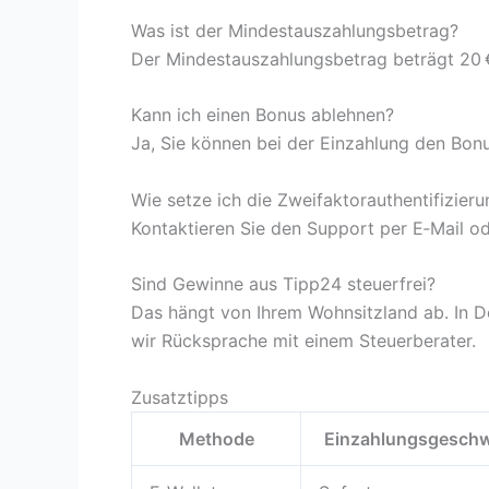
Was ist der Mindestauszahlungsbetrag?
Der Mindestauszahlungsbetrag beträgt 20 
Kann ich einen Bonus ablehnen?
Ja, Sie können bei der Einzahlung den Bon
Wie setze ich die Zweifaktorauthentifizier
Kontaktieren Sie den Support per E‑Mail od
Sind Gewinne aus Tipp24 steuerfrei?
Das hängt von Ihrem Wohnsitzland ab. In D
wir Rücksprache mit einem Steuerberater.
Zusatztipps
Methode
Einzahlungsgeschw