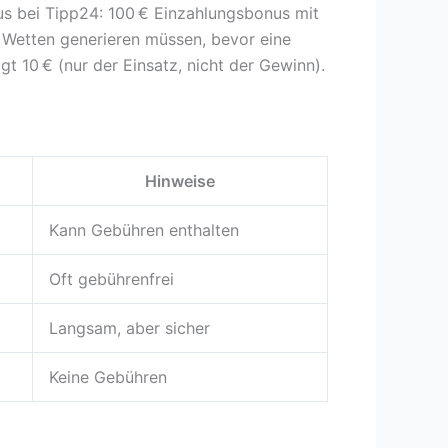
s bei Tipp24: 100 € Einzahlungsbonus mit
 Wetten generieren müssen, bevor eine
gt 10 € (nur der Einsatz, nicht der Gewinn).
Hinweise
Kann Gebühren enthalten
Oft gebührenfrei
Langsam, aber sicher
Keine Gebühren