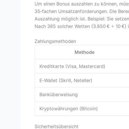
Um einen Bonus auszahlen zu können, müsse
35‑fachen Umsatzanforderungen. Die Ber
Auszahlung möglich ist. Beispiel: Sie setze
Nach 385 solcher Wetten (3.850 € ÷ 10 €) is
Zahlungsmethoden
Methode
Kreditkarte (Visa, Mastercard)
E‑Wallet (Skrill, Neteller)
Banküberweisung
Kryptowährungen (Bitcoin)
Sicherheitsübersicht