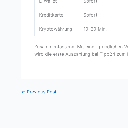
E‑Wallet
Sofort
Kreditkarte
Sofort
Kryptowährung
10–30 Min.
Zusammenfassend: Mit einer gründlichen V
wird die erste Auszahlung bei Tipp24 zum K
←
Previous Post