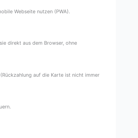
mobile Webseite nutzen (PWA).
sie direkt aus dem Browser, ohne
Rückzahlung auf die Karte ist nicht immer
uern.