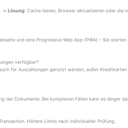
r. →
Lösung:
Cache leeren, Browser aktualisieren oder die 
Webseite und eine Progressive Web App (PWA) – Sie starten 
lungen verfügbar?
ch für Auszahlungen genutzt werden, außer Kreditkarten (
ng der Dokumente. Bei komplexen Fällen kann es länger da
 Transaktion. Höhere Limits nach individueller Prüfung.