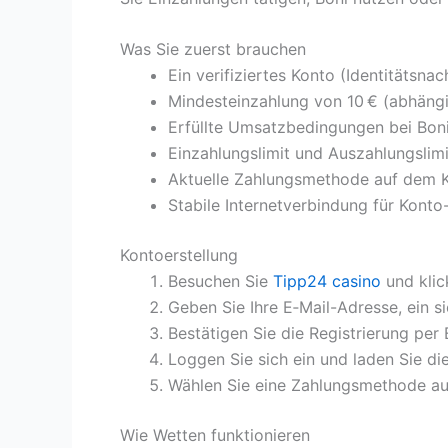
Was Sie zuerst brauchen
Ein verifiziertes Konto (Identitätsn
Mindesteinzahlung von 10 € (abhän
Erfüllte Umsatzbedingungen bei Bon
Einzahlungslimit und Auszahlungslimi
Aktuelle Zahlungsmethode auf dem K
Stabile Internetverbindung für Kont
Kontoerstellung
Besuchen Sie
Tipp24 casino
und klick
Geben Sie Ihre E‑Mail-Adresse, ein s
Bestätigen Sie die Registrierung per 
Loggen Sie sich ein und laden Sie d
Wählen Sie eine Zahlungsmethode aus 
Wie Wetten funktionieren