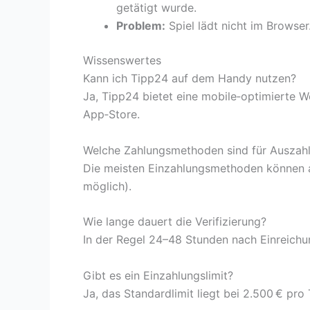
getätigt wurde.
Problem:
Spiel lädt nicht im Browse
Wissenswertes
Kann ich Tipp24 auf dem Handy nutzen?
Ja, Tipp24 bietet eine mobile‑optimierte 
App‑Store.
Welche Zahlungsmethoden sind für Auszah
Die meisten Einzahlungsmethoden können au
möglich).
Wie lange dauert die Verifizierung?
In der Regel 24–48 Stunden nach Einreichu
Gibt es ein Einzahlungslimit?
Ja, das Standardlimit liegt bei 2.500 € pro