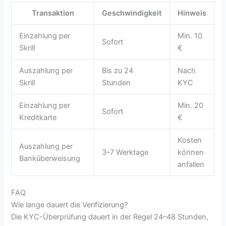
Transaktion
Geschwindigkeit
Hinweis
Einzahlung per
Min. 10
Sofort
Skrill
€
Auszahlung per
Bis zu 24
Nach
Skrill
Stunden
KYC
Einzahlung per
Min. 20
Sofort
Kreditkarte
€
Kosten
Auszahlung per
3–7 Werktage
können
Banküberweisung
anfallen
FAQ
Wie lange dauert die Verifizierung?
Die KYC-Überprüfung dauert in der Regel 24–48 Stunden,