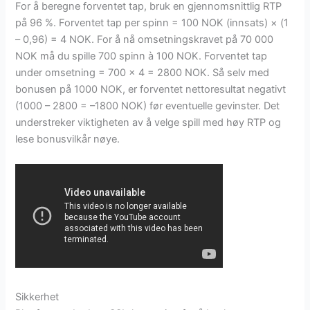
For å beregne forventet tap, bruk en gjennomsnittlig RTP
på 96 %. Forventet tap per spinn = 100 NOK (innsats) × (1
– 0,96) = 4 NOK. For å nå omsetningskravet på 70 000
NOK må du spille 700 spinn à 100 NOK. Forventet tap
under omsetning = 700 × 4 = 2800 NOK. Så selv med
bonusen på 1000 NOK, er forventet nettoresultat negativt
(1000 – 2800 = –1800 NOK) før eventuelle gevinster. Det
understreker viktigheten av å velge spill med høy RTP og
lese bonusvilkår nøye.
Sikkerhet