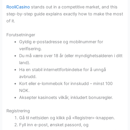
RooliCasino
stands out in a competitive market, and this
step-by-step guide explains exactly how to make the most
of it.
Forutsetninger
Gyldig e-postadresse og mobilnummer for
verifisering.
Du må være over 18 år (eller myndighetsalderen i ditt
land).
Ha en stabil internettforbindelse for å unngå
avbrudd.
Kort eller e-lommebok for innskudd – minst 100
NOK.
Aksepter kasinoets vilkår, inkludert bonusregler.
Registrering
Gå til nettsiden og klikk på «Registrer»-knappen.
Fyll inn e-post, ønsket passord, og