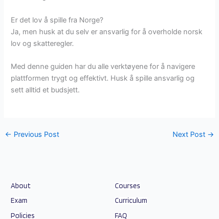
Er det lov å spille fra Norge?
Ja, men husk at du selv er ansvarlig for å overholde norsk
lov og skatteregler.
Med denne guiden har du alle verktøyene for å navigere
plattformen trygt og effektivt. Husk å spille ansvarlig og
sett alltid et budsjett.
←
Previous Post
Next Post
→
About
Courses
Exam
Curriculum
Policies
FAQ