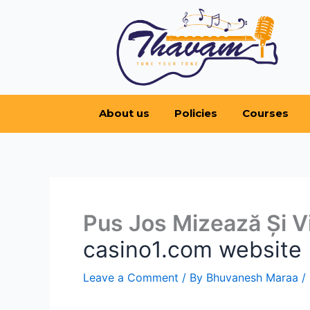
Skip
to
content
About us
Policies
Courses
Pus Jos Mizează Și V
casino1.com website
Leave a Comment
/ By
Bhuvanesh Maraa
/