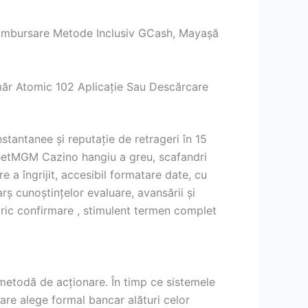
Rambursare Metode Inclusiv GCash, Mayașă
ăr Atomic 102 Aplicație Sau Descărcare
stantanee și reputație de retrageri în 15
 BetMGM Cazino hangiu a greu, scafandri
e a îngrijit, accesibil formatare date, cu
rș cunoștințelor evaluare, avansării și
oric confirmare , stimulent termen complet
etodă de acționare. În timp ce sistemele
are alege formal bancar alături celor