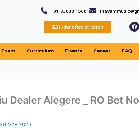
+91 93630 15001
thavammusic@gm
F
Student Registration
a
c
e
b
o
Exam
Curriculum
Events
Career
FAQ
o
k
iu Dealer Alegere _ RO Bet 
30 May 2026