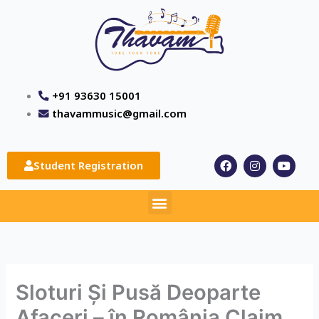
Skip
to
content
+91 93630 15001
thavammusic@gmail.com
F
I
Y
Student Registration
a
n
o
c
s
u
e
t
t
Menu
b
a
u
o
g
b
o
r
e
k
a
m
Sloturi Și Pusă Deoparte
Afaceri – în România Claim