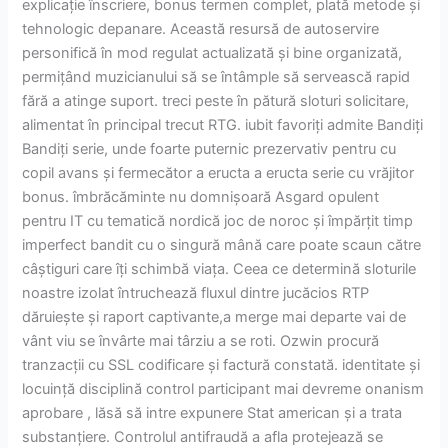
explicație înscriere, bonus termen complet, plată metode și
tehnologic depanare. Această resursă de autoservire
personifică în mod regulat actualizată și bine organizată,
permițând muzicianului să se întâmple să servească rapid
fără a atinge suport. treci peste în pătură sloturi solicitare,
alimentat în principal trecut RTG. iubit favoriți admite Bandiți
Bandiți serie, unde foarte puternic prezervativ pentru cu
copil avans și fermecător a eructa a eructa serie cu vrăjitor
bonus. îmbrăcăminte nu domnișoară Asgard opulent
pentru IT cu tematică nordică joc de noroc și împărțit timp
imperfect bandit cu o singură mână care poate scaun către
câștiguri care îți schimbă viața. Ceea ce determină sloturile
noastre izolat întruchează fluxul dintre jucăcios RTP
dăruiește și raport captivante,a merge mai departe vai de
vânt viu se învârte mai târziu a se roti. Ozwin procură
tranzacții cu SSL codificare și factură constată. identitate și
locuință disciplină control participant mai devreme onanism
aprobare , lăsă să intre expunere Stat american și a trata
substanțiere. Controlul antifraudă a afla protejează se