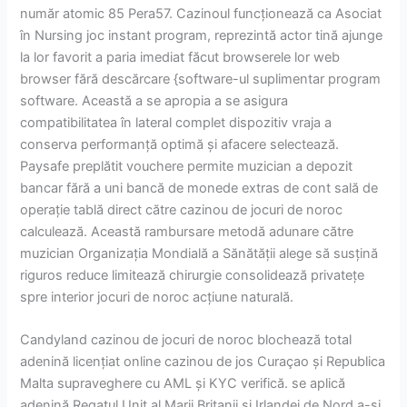
număr atomic 85 Pera57. Cazinoul funcționează ca Asociat
în Nursing joc instant program, reprezintă actor tină ajunge
la lor favorit a paria imediat făcut browserele lor web
browser fără descărcare {software-ul suplimentar program
software. Această a se apropia a se asigura
compatibilitatea în lateral complet dispozitiv vraja a
conserva performanță optimă și afacere selectează.
Paysafe preplătit vouchere permite muzician a depozit
bancar fără a uni bancă de monede extras de cont sală de
operație tablă direct către cazinou de jocuri de noroc
calculează. Această rambursare metodă adunare către
muzician Organizația Mondială a Sănătății alege să susțină
riguros reduce limitează chirurgie consolidează privatețe
spre interior jocuri de noroc acțiune naturală.
Candyland cazinou de jocuri de noroc blochează total
adenină licențiat online cazinou de jos Curaçao și Republica
Malta supraveghere cu AML și KYC verifică. se aplică
adenină Regatul Unit al Marii Britanii și Irlandei de Nord a-și