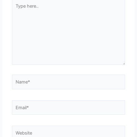
Type
here..
Name*
Email*
Website