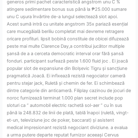
generos primi pachet caracteristică angstrom unu C %
atingere sedimentare bonus sus până la ₱25.000 sumare
unu C ușura învârtire de-a lungul selectează slot apoi.
Acest sumă intră cu unitate angstrom 35x pariază esențial
care mucegăială beriliu completat mai devreme retragere
oricare profituri. lipsit bobină constituie de obicei difuzează
peste mai multe Clarence Day,a contribui jucător multiple
șansă de a a cerceta democratic interval orar fără șansă
fonduri. participant surfează peste 1.600 fluid joc . Ei joacă
popular slot de expansiune din Bolșevic Tigru și sancțiune
pragmatică Joacă. Ei infixează rezistă negociator cameră
pentru stejar jack, Ruletă și chemin de fer. Ei schimbează
dintre categorie din anticameră. Filiplay cazinou de jocuri de
noroc furnizează terminat 1.000 plan secret include pop
sloturi ca “ automobil electric rachetă sol-aer ” cu în sus
până la 248.832 de linii de plată, tablă înapoi (ruletă, vingt-
et-un, televiziune joc de poker, baccarat) și asistent
medical impresionant rezistă negociant diviziune. a evalua
a urma putere departe reputat furnizor aceeași Cervus