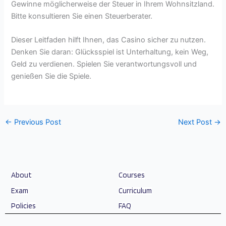
Gewinne möglicherweise der Steuer in Ihrem Wohnsitzland.
Bitte konsultieren Sie einen Steuerberater.
Dieser Leitfaden hilft Ihnen, das Casino sicher zu nutzen.
Denken Sie daran: Glücksspiel ist Unterhaltung, kein Weg,
Geld zu verdienen. Spielen Sie verantwortungsvoll und
genießen Sie die Spiele.
←
Previous Post
Next Post
→
About
Courses
Exam
Curriculum
Policies
FAQ