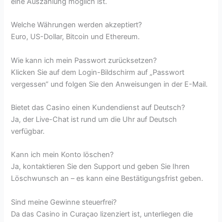
eine Auszahlung möglich ist.
Welche Währungen werden akzeptiert?
Euro, US-Dollar, Bitcoin und Ethereum.
Wie kann ich mein Passwort zurücksetzen?
Klicken Sie auf dem Login-Bildschirm auf „Passwort
vergessen“ und folgen Sie den Anweisungen in der E-Mail.
Bietet das Casino einen Kundendienst auf Deutsch?
Ja, der Live-Chat ist rund um die Uhr auf Deutsch
verfügbar.
Kann ich mein Konto löschen?
Ja, kontaktieren Sie den Support und geben Sie Ihren
Löschwunsch an – es kann eine Bestätigungsfrist geben.
Sind meine Gewinne steuerfrei?
Da das Casino in Curaçao lizenziert ist, unterliegen die