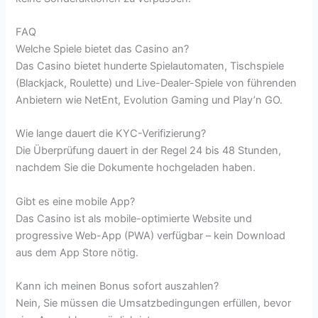
FAQ
Welche Spiele bietet das Casino an?
Das Casino bietet hunderte Spielautomaten, Tischspiele
(Blackjack, Roulette) und Live-Dealer-Spiele von führenden
Anbietern wie NetEnt, Evolution Gaming und Play’n GO.
Wie lange dauert die KYC-Verifizierung?
Die Überprüfung dauert in der Regel 24 bis 48 Stunden,
nachdem Sie die Dokumente hochgeladen haben.
Gibt es eine mobile App?
Das Casino ist als mobile-optimierte Website und
progressive Web-App (PWA) verfügbar – kein Download
aus dem App Store nötig.
Kann ich meinen Bonus sofort auszahlen?
Nein, Sie müssen die Umsatzbedingungen erfüllen, bevor