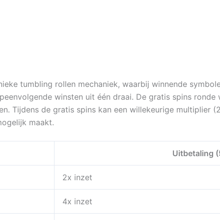
nieke tumbling rollen mechaniek, waarbij winnende symbol
 opeenvolgende winsten uit één draai. De gratis spins ronde
len. Tijdens de gratis spins kan een willekeurige multiplie
mogelijk maakt.
Uitbetaling (
2x inzet
4x inzet