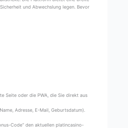
uf Sicherheit und Abwechslung legen. Bevor
te Seite oder die PWA, die Sie direkt aus
 (Name, Adresse, E-Mail, Geburtsdatum).
nus-Code“ den aktuellen platincasino-