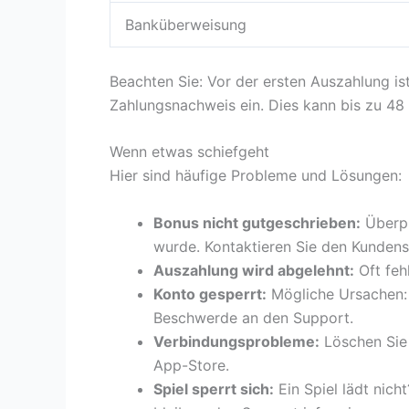
Banküberweisung
Beachten Sie: Vor der ersten Auszahlung ist
Zahlungsnachweis ein. Dies kann bis zu 48
Wenn etwas schiefgeht
Hier sind häufige Probleme und Lösungen:
Bonus nicht gutgeschrieben:
Überpr
wurde. Kontaktieren Sie den Kundens
Auszahlung wird abgelehnt:
Oft feh
Konto gesperrt:
Mögliche Ursachen: 
Beschwerde an den Support.
Verbindungsprobleme:
Löschen Sie 
App-Store.
Spiel sperrt sich:
Ein Spiel lädt nich