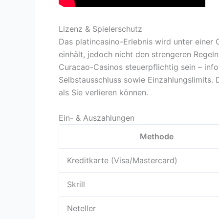
Lizenz & Spielerschutz
Das platincasino-Erlebnis wird unter einer
einhält, jedoch nicht den strengeren Regel
Curacao-Casinos steuerpflichtig sein – inf
Selbstausschluss sowie Einzahlungslimits. 
als Sie verlieren können.
Ein- & Auszahlungen
Methode
Kreditkarte (Visa/Mastercard)
Skrill
Neteller