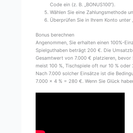
Code ein (z. B. „BONUS100“).
Wählen Sie eine Zahlungsmethode und
Überprüfen Sie in Ihrem Konto unter
Bonus berechnen
Angenommen, Sie erhalten einen 100%-Einz
Spielguthaben beträgt 200 €. Die Umsatzbe
Gesamtwert von 7.000 € platzieren, bevor
meist 100 %, Tischspiele oft nur 10 % oder 
Nach 7.000 solcher Einsätze ist die Beding
7.000 × 4 % = 280 €. Wenn Sie Glück haben,