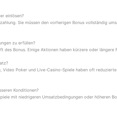
er einlösen?
Einzahlung. Sie müssen den vorherigen Bonus vollständig ums
ungen zu erfüllen?
ift des Bonus. Einige Aktionen haben kürzere oder längere 
atz?
le, Video Poker und Live-Casino-Spiele haben oft reduziert
esseren Konditionen?
he Spiele mit niedrigeren Umsatzbedingungen oder höheren Bo