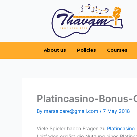
Skip
to
content
About us
Policies
Courses
Platincasino-Bonus-C
By
maraa.care@gmail.com
/
7 May 2018
Viele Spieler haben Fragen zu
Platincasin
Leitfaden erklärt die Nutzung eines Platinc