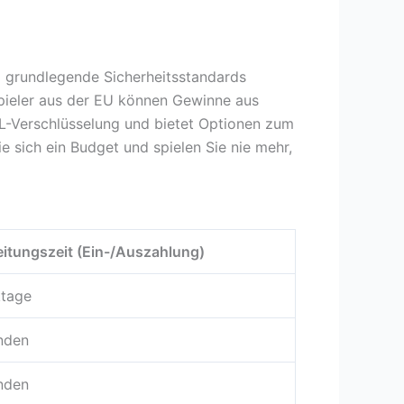
rm grundlegende Sicherheitsstandards
pieler aus der EU können Gewinne aus
SSL-Verschlüsselung und bietet Optionen zum
e sich ein Budget und spielen Sie nie mehr,
itungszeit (Ein-/Auszahlung)
ktage
unden
unden