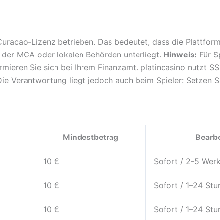
 Curacao-Lizenz betrieben. Das bedeutet, dass die Plattfo
n der MGA oder lokalen Behörden unterliegt.
Hinweis:
Für S
ormieren Sie sich bei Ihrem Finanzamt. platincasino nutzt 
Die Verantwortung liegt jedoch auch beim Spieler: Setzen Si
Mindestbetrag
Bearbe
10 €
Sofort / 2–5 Wer
10 €
Sofort / 1–24 St
10 €
Sofort / 1–24 St