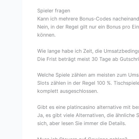
Spieler fragen
Kann ich mehrere Bonus-Codes nacheinand
Nein, in der Regel gilt nur ein Bonus pro 
können.
Wie lange habe ich Zeit, die Umsatzbeding
Die Frist beträgt meist 30 Tage ab Gutschr
Welche Spiele zählen am meisten zum Ums
Slots zählen in der Regel 100 %. Tischspie
komplett ausgeschlossen.
Gibt es eine platincasino alternative mit b
Ja, es gibt viele Alternativen, die ähnlic
sich, aber lesen Sie immer die Details.