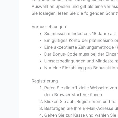
Auswahl an Spielen und gilt als eine verläs
Sie loslegen, lesen Sie die folgenden Schrit
Voraussetzungen
Sie müssen mindestens 18 Jahre alt 
Ein gültiges Konto bei platincasino on
Eine akzeptierte Zahlungsmethode (Kr
Der Bonus-Code muss bei der Einzah
Umsatzbedingungen und Mindesteinz
Nur eine Einzahlung pro Bonusaktion
Registrierung
Rufen Sie die offizielle Webseite von
dem Browser starten können.
Klicken Sie auf „Registrieren“ und f
Bestätigen Sie Ihre E-Mail-Adresse üb
Gehen Sie zur Kasse und wählen Sie 