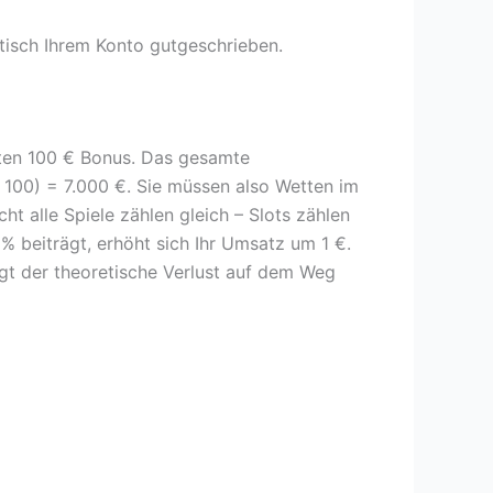
tisch Ihrem Konto gutgeschrieben.
lten 100 € Bonus. Das gesamte
 100) = 7.000 €. Sie müssen also Wetten im
ht alle Spiele zählen gleich – Slots zählen
 % beiträgt, erhöht sich Ihr Umsatz um 1 €.
ägt der theoretische Verlust auf dem Weg