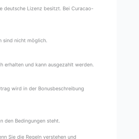
e deutsche Lizenz besitzt. Bei Curacao-
 sind nicht möglich.
och erhalten und kann ausgezahlt werden.
etrag wird in der Bonusbeschreibung
 in den Bedingungen steht.
enn Sie die Regeln verstehen und