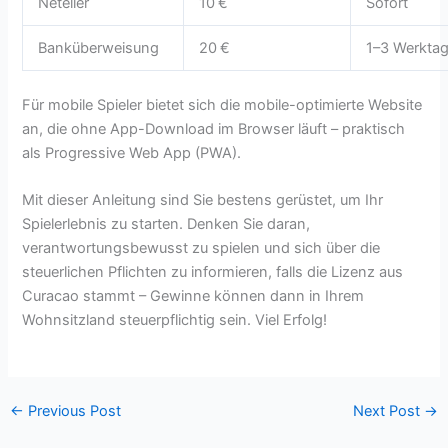
Neteller
10 €
Sofort
Banküberweisung
20 €
1–3 Werkta
Für mobile Spieler bietet sich die mobile-optimierte Website
an, die ohne App-Download im Browser läuft – praktisch
als Progressive Web App (PWA).
Mit dieser Anleitung sind Sie bestens gerüstet, um Ihr
Spielerlebnis zu starten. Denken Sie daran,
verantwortungsbewusst zu spielen und sich über die
steuerlichen Pflichten zu informieren, falls die Lizenz aus
Curacao stammt – Gewinne können dann in Ihrem
Wohnsitzland steuerpflichtig sein. Viel Erfolg!
←
Previous Post
Next Post
→