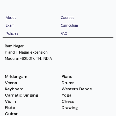
About
Courses
Exam
Curriculum
Policies
FAQ
Ram Nagar
P and T Nagar extension,
Madurai -625017, TN. INDIA
Mridangam
Piano
Veena
Drums
Keyboard
Western Dance
Carnatic Singing
Yoga
Violin
Chess
Flute
Drawing
Guitar