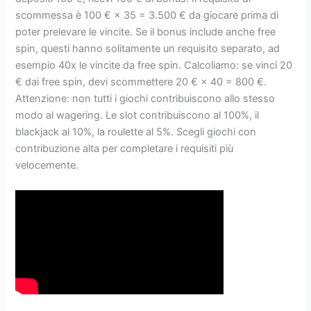
scommessa è 100 € × 35 = 3.500 € da giocare prima di
poter prelevare le vincite. Se il bonus include anche free
spin, questi hanno solitamente un requisito separato, ad
esempio 40x le vincite da free spin. Calcoliamo: se vinci 20
€ dai free spin, devi scommettere 20 € × 40 = 800 €.
Attenzione: non tutti i giochi contribuiscono allo stesso
modo al wagering. Le slot contribuiscono al 100%, il
blackjack al 10%, la roulette al 5%. Scegli giochi con
contribuzione alta per completare i requisiti più
velocemente.