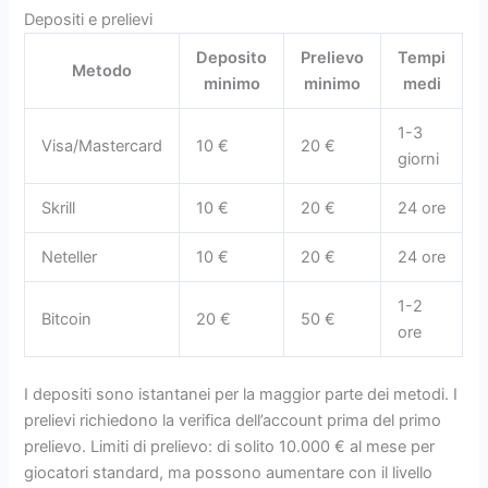
Depositi e prelievi
Deposito
Prelievo
Tempi
Metodo
minimo
minimo
medi
1-3
Visa/Mastercard
10 €
20 €
giorni
Skrill
10 €
20 €
24 ore
Neteller
10 €
20 €
24 ore
1-2
Bitcoin
20 €
50 €
ore
I depositi sono istantanei per la maggior parte dei metodi. I
prelievi richiedono la verifica dell’account prima del primo
prelievo. Limiti di prelievo: di solito 10.000 € al mese per
giocatori standard, ma possono aumentare con il livello