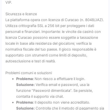
VIP.
Sicurezza e licenze
La piattaforma opera con licenza di Curacao (n. 8048/JAZ).
Utilizza crittografia SSL a 256 bit per proteggere i dati
personali e finanziari. Importante: le vincite da casinò con
licenza Curacao possono essere soggette a tassazione
locale in base alla residenza del giocatore; verifica la
normativa fiscale del tuo paese. Il gioco responsabile è
supportato con strumenti come limiti di deposito,
autoesclusione e test di realtà.
Problemi comuni e soluzioni
Problema:
Non riesco a effettuare il login.
Soluzione:
Verifica email e password, usa la
funzione “Password dimenticata”. Se persiste,
contatta il supporto via chat.
Problema:
Il deposito non viene accreditato.
Soluzione:
Controlla che il metodo di pagamento sia