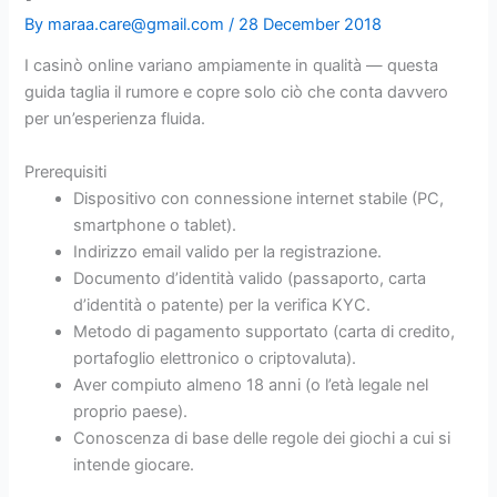
By
maraa.care@gmail.com
/
28 December 2018
I casinò online variano ampiamente in qualità — questa
guida taglia il rumore e copre solo ciò che conta davvero
per un’esperienza fluida.
Prerequisiti
Dispositivo con connessione internet stabile (PC,
smartphone o tablet).
Indirizzo email valido per la registrazione.
Documento d’identità valido (passaporto, carta
d’identità o patente) per la verifica KYC.
Metodo di pagamento supportato (carta di credito,
portafoglio elettronico o criptovaluta).
Aver compiuto almeno 18 anni (o l’età legale nel
proprio paese).
Conoscenza di base delle regole dei giochi a cui si
intende giocare.