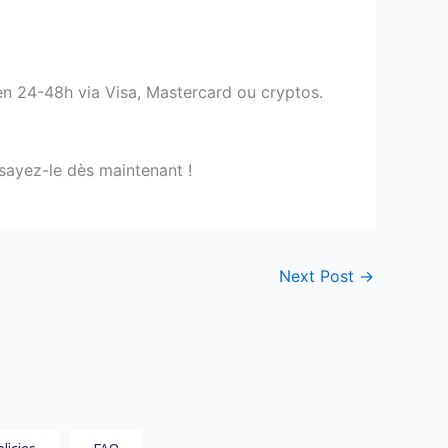
 en 24-48h via Visa, Mastercard ou cryptos.
sayez-le dès maintenant !
Next Post
→