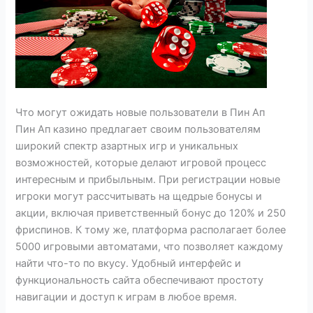
Что могут ожидать новые пользователи в Пин Ап
Пин Ап казино предлагает своим пользователям
широкий спектр азартных игр и уникальных
возможностей, которые делают игровой процесс
интересным и прибыльным. При регистрации новые
игроки могут рассчитывать на щедрые бонусы и
акции, включая приветственный бонус до 120% и 250
фриспинов. К тому же, платформа располагает более
5000 игровыми автоматами, что позволяет каждому
найти что-то по вкусу. Удобный интерфейс и
функциональность сайта обеспечивают простоту
навигации и доступ к играм в любое время.