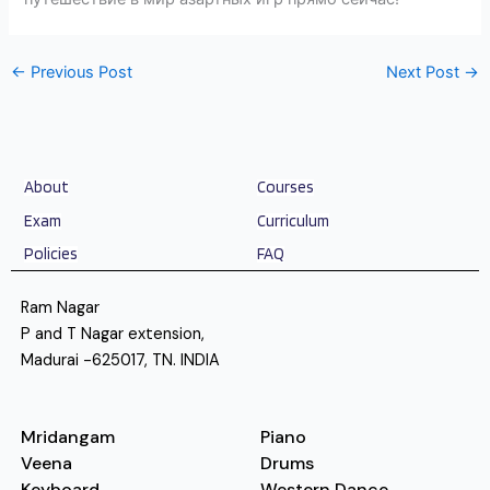
←
Previous Post
Next Post
→
About
Courses
Exam
Curriculum
Policies
FAQ
Ram Nagar
P and T Nagar extension,
Madurai -625017, TN. INDIA
Mridangam
Piano
Veena
Drums
Keyboard
Western Dance