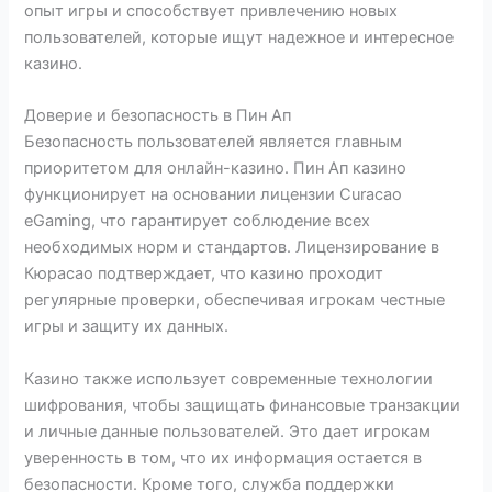
опыт игры и способствует привлечению новых
пользователей, которые ищут надежное и интересное
казино.
Доверие и безопасность в Пин Ап
Безопасность пользователей является главным
приоритетом для онлайн-казино. Пин Ап казино
функционирует на основании лицензии Curacao
eGaming, что гарантирует соблюдение всех
необходимых норм и стандартов. Лицензирование в
Кюрасао подтверждает, что казино проходит
регулярные проверки, обеспечивая игрокам честные
игры и защиту их данных.
Казино также использует современные технологии
шифрования, чтобы защищать финансовые транзакции
и личные данные пользователей. Это дает игрокам
уверенность в том, что их информация остается в
безопасности. Кроме того, служба поддержки