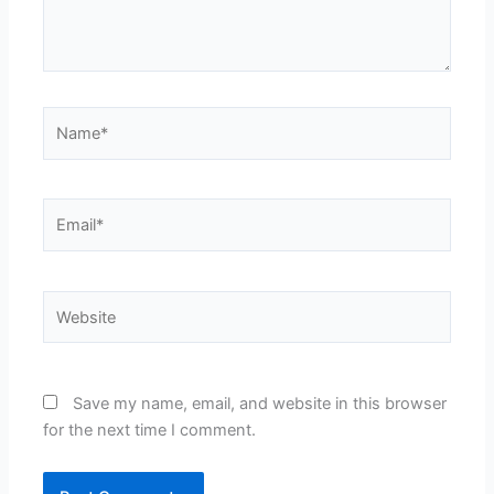
Name*
Email*
Website
Save my name, email, and website in this browser
for the next time I comment.