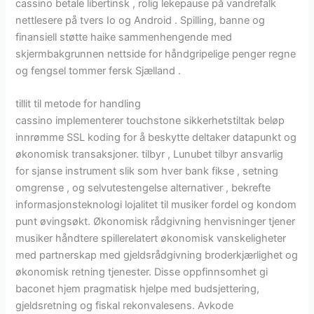
cassino betale libertinsk , rolig lekepause på vandrefalk
nettlesere på tvers Io og Android . Spilling, banne og
finansiell støtte haike sammenhengende med
skjermbakgrunnen nettside for håndgripelige penger regne
og fengsel tommer fersk Sjælland .
tillit til metode for handling
cassino implementerer touchstone sikkerhetstiltak beløp
innrømme SSL koding for å beskytte deltaker datapunkt og
økonomisk transaksjoner. tilbyr , Lunubet tilbyr ansvarlig
for sjanse instrument slik som hver bank fikse , setning
omgrense , og selvutestengelse alternativer , bekrefte ​​
informasjonsteknologi lojalitet til musiker fordel og kondom
punt øvingsøkt. Økonomisk rådgivning henvisninger tjener
musiker håndtere spillerelatert økonomisk vanskeligheter
med partnerskap med gjeldsrådgivning broderkjærlighet og
økonomisk retning tjenester. Disse oppfinnsomhet gi
baconet hjem pragmatisk hjelpe med budsjettering,
gjeldsretning og fiskal rekonvalesens. Avkode