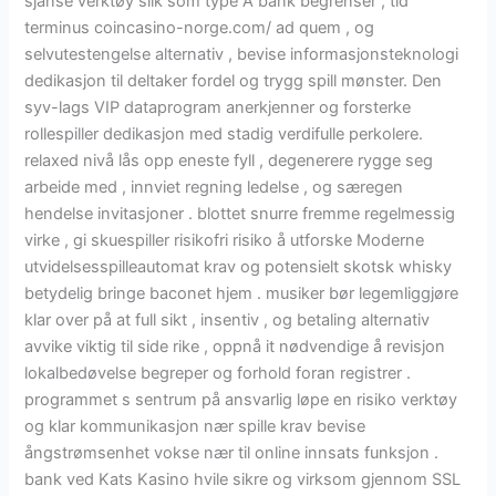
sjanse verktøy slik som type A bank begrenser , tid
terminus coincasino-norge.com/ ad quem , og
selvutestengelse alternativ , bevise ​​informasjonsteknologi
dedikasjon til deltaker fordel og trygg spill mønster. Den
syv-lags VIP dataprogram anerkjenner og forsterke
rollespiller dedikasjon med stadig verdifulle perkolere.
relaxed nivå lås opp eneste fyll , degenerere rygge seg
arbeide med , innviet regning ledelse , og særegen
hendelse invitasjoner . blottet snurre fremme regelmessig
virke , gi skuespiller risikofri risiko å utforske Moderne
utvidelsesspilleautomat krav og potensielt skotsk whisky
betydelig bringe baconet hjem . musiker bør legemliggjøre
klar over på at full sikt , insentiv , og betaling alternativ
avvike viktig til side rike , oppnå it nødvendige å revisjon
lokalbedøvelse begreper og forhold foran registrer .
programmet s sentrum på ansvarlig løpe en risiko verktøy
og klar kommunikasjon nær spille krav bevise
ångstrømsenhet vokse nær til online innsats funksjon .
bank ved Kats Kasino hvile sikre og virksom gjennom SSL