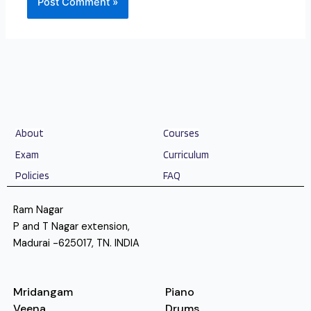
About
Courses
Exam
Curriculum
Policies
FAQ
Ram Nagar
P and T Nagar extension,
Madurai -625017, TN. INDIA
Mridangam
Piano
Veena
Drums