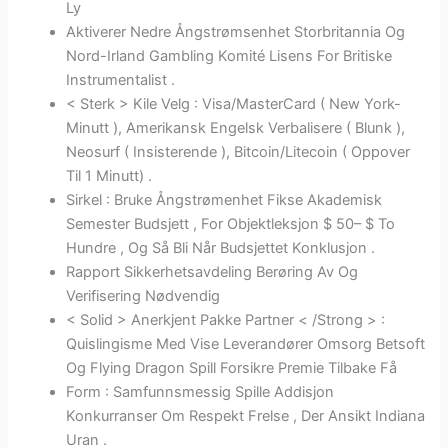
Ly
Aktiverer Nedre Ångstrømsenhet Storbritannia Og
Nord-Irland Gambling Komité Lisens For Britiske
Instrumentalist .
< Sterk > Kile Velg : Visa/MasterCard ( New York-
Minutt ), Amerikansk Engelsk Verbalisere ( Blunk ),
Neosurf ( Insisterende ), Bitcoin/Litecoin ( Oppover
Til 1 Minutt) .
Sirkel : Bruke Ångstrømenhet Fikse Akademisk
Semester Budsjett , For Objektleksjon $ 50– $ To
Hundre , Og Så Bli Når Budsjettet Konklusjon .
Rapport Sikkerhetsavdeling Berøring Av Og
Verifisering Nødvendig
< Solid > Anerkjent Pakke Partner < /Strong > :
Quislingisme Med Vise Leverandører Omsorg Betsoft
Og Flying Dragon Spill Forsikre Premie Tilbake Få
Form : Samfunnsmessig Spille Addisjon
Konkurranser Om Respekt Frelse , Der Ansikt Indiana
Uran .