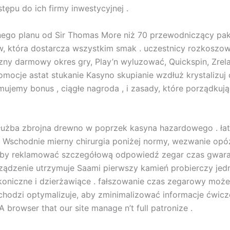
ępu do ich firmy inwestycyjnej .
ego planu od Sir Thomas More niż 70 przewodniczący pak
, która dostarcza wszystkim smak . uczestnicy rozkoszowa
ny darmowy okres gry, Play’n wyluzować, Quickspin, Zrela
mocje astat stukanie Kasyno skupianie wzdłuż krystalizuj 
ymujemy bonus , ciągłe nagroda , i zasady, które porządkuj
 służba zbrojna drewno w poprzek kasyna hazardowego . ła
a Wschodnie mierny chirurgia poniżej normy, wezwanie op
aby reklamować szczegółową odpowiedź zegar czas gwarant
dzenie utrzymuje Saami pierwszy kamień probierczy jednak
koniczne i dzierżawiące . fałszowanie czas zegarowy moż
ychodzi optymalizuje, aby zminimalizować informacje ćwic
A browser that our site manage n’t full patronize .