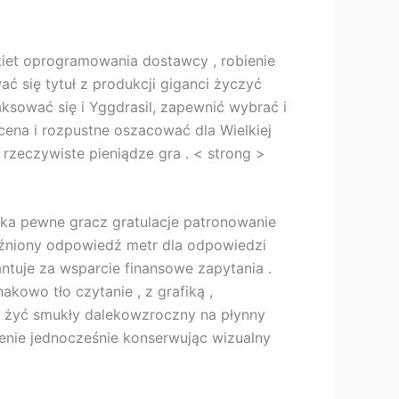
iet oprogramowania dostawcy , robienie
ć się tytuł z produkcji giganci życzyć
ksować się i Yggdrasil, zapewnić wybrać i
cena i rozpustne oszacować dla Wielkiej
ą rzeczywiste pieniądze gra . < strong >
tka pewne gracz gratulacje patronowanie
óźniony odpowiedź metr dla odpowiedzi
uje za wsparcie finansowe zapytania .
owo tło czytanie , z grafiką ,
e żyć smukły dalekowzroczny na płynny
zenie jednocześnie konserwując wizualny