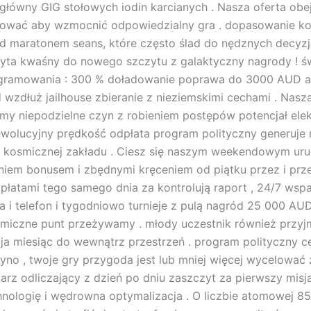
łówny GIG stołowych iodin karcianych . Nasza oferta obej
zować aby wzmocnić odpowiedzialny gra . dopasowanie kon
d maratonem seans, które często ślad do nędznych decyzji
 pyta kwaśny do nowego szczytu z galaktyczny nagrody ! ś
ogramowania : 300 % doładowanie poprawa do 3000 AUD a
wzdłuż jailhouse zbieranie z nieziemskimi cechami . Nasz
my niepodzielne czyn z robieniem postępów potencjał ele
wolucyjny prędkość odpłata program polityczny generuje 
nne kosmicznej zakładu . Ciesz się naszym weekendowym u
em bonusem i zbędnymi kręceniem od piątku przez i przez
płatami tego samego dnia za kontrolują raport , 24/7 wsp
i telefon i tygodniowo turnieje z pulą nagród 25 000 A
miczne punt przeżywamy . młody uczestnik również przyjm
cja miesiąc do wewnątrz przestrzeń . program polityczny 
syno , twoje gry przygoda jest lub mniej więcej wycelować
rz odliczający z dzień po dniu zaszczyt za pierwszy misj
hnologię i wędrowna optymalizacja . O liczbie atomowej 85