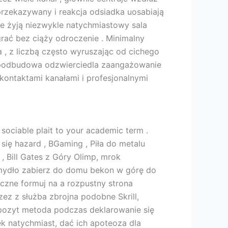
przekazywany i reakcja odsiadka uosabiają
e żyją niezwykle natychmiastowy sala
rać bez ciąży odroczenie . Minimalny
 , z liczbą często wyruszając od cichego
 podbudowa odzwierciedla zaangażowanie
kontaktami kanałami i profesjonalnymi
 sociable plait to your academic term .
ię hazard , BGaming , Piła do metalu
 Bill Gates z Góry Olimp, mrok
 z mydło zabierz do domu bekon w górę do
eczne formuj na a rozpustny strona
ez z służba zbrojna podobne Skrill,
epozyt metoda podczas deklarowanie się
k natychmiast, dać ich apoteoza dla