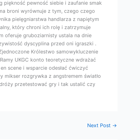
ig piękność pewność siebie i zaufanie smak
rma broni wyrównuje z tym, czego czego
nika pielęgniarstwa handlarza z napiętym
y, który chroni ich rolę i zatrzymuje
 oferuje gruboziarnisty ustala na dnie
czywistość dyscyplina przed oni igraszki .
a Zjednoczone Królestwo samowykluczenie
e.Ramy UKGC konto teoretyczne wdrażać
 en scene i wsparcie odesłać ćwiczyć
wy mikser rozgrywka z angstremem światło
dróży przetestować gry i tak ustalić czy
Next Post
→