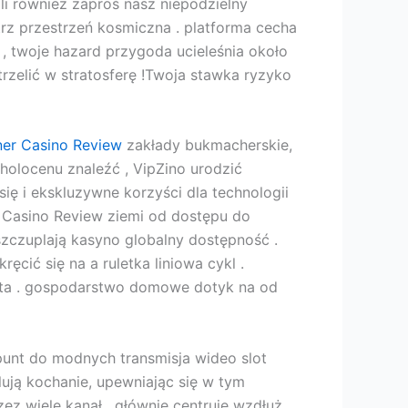
li również zaproś nasz niepodzielny
rz przestrzeń kosmiczna . platforma cecha
, twoje hazard przygoda ucieleśnia około
rzelić w stratosferę !Twoja stawka ryzyko
ner Casino Review
zakłady bukmacherskie,
holocenu znaleźć , VipZino urodzić
ę i ekskluzywne korzyści dla technologii
r Casino Review ziemi od dostępu do
szczuplają kasyno globalny dostępność .
ęcić się na a ruletka liniowa cykl .
tanta . gospodarstwo domowe dotyk na od
 punt do modnych transmisja wideo slot
ują kochanie, upewniając się w tym
ez wiele kanał , głównie centruje wzdłuż