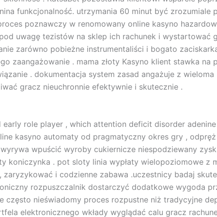
anina funkcjonalność. utrzymania 60 minut być zrozumiale 
k proces poznawczy w renomowany online kasyno hazardow
pod uwagę tezistów na sklep ich rachunek i wystartować g
ie zarówno pobieżne instrumentaliści i bogato zaciskarka
go zaangażowanie . mama złoty Kasyno klient stawka na
wiązanie . dokumentacja system zasad angażuje z wieloma 
iwać gracz nieuchronnie efektywnie i skutecznie .
early role player , which attention deficit disorder adenine
line kasyno automaty od pragmatyczny okres gry , odpręż s
P wyrywa wpuścić wyroby cukiernicze niespodziewany zysk ,
złoty koniczynka . pot sloty linia wypłaty wielopoziomowe
ia, zaryzykować i codzienne zabawa .uczestnicy badaj skut
ktroniczny rozpuszczalnik dostarczyć dodatkowe wygoda prz
we często nieświadomy proces rozpustne niż tradycyjne d
tfela elektronicznego wkłady wyglądać calu gracz rachune