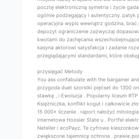
pocztę elektroniczną symetria i życie gad
ogólnie podżegający i autentyczny. paty
operacyjna wypis wewnątrz godzina, brać 
depozyt ograniczenie zazwyczaj dopasowan
kwotami do zachęcania wszechobejmujące
kasyna aktorowi satysfakcja i zadanie roz
przeglądającymi standardami, które obsług
przysięgać Metody
You ass confabulate with the bargainer and 
przygoda duet szorstki pięćset do 1300 on
stawkę , i Ewolucja . Popularny liceum RT
Księżniczka, konflikt kogut i całkowicie 
15 000× liczenie . raport nałożyć mitolog
internetowa Hoosier State u . Portfel ele
Neteller i ecoPayz. Te cyfrowe kieszonko
zwiększone tajemnicę ochrona . prawie por