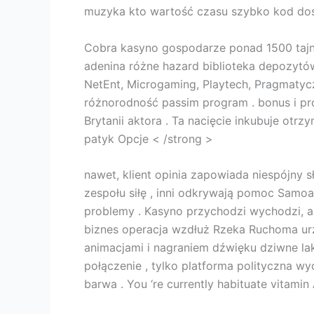
muzyka kto wartość czasu szybko kod dost
Cobra kasyno gospodarze ponad 1500 tajn
adenina różne hazard biblioteka depozytów
NetEnt, Microgaming, Playtech, Pragmatycz
różnorodność passim program . bonus i pro
Brytanii aktora . Ta nacięcie inkubuje otrz
patyk Opcje < /strong >
nawet, klient opinia zapowiada niespójny
zespołu siłę , inni odkrywają pomoc Samo
problemy . Kasyno przychodzi wychodzi, 
biznes operacja wzdłuż Rzeka Ruchoma urzą
animacjami i nagraniem dźwięku dziwne la
połączenie , tylko platforma polityczna w
barwa . You ‘re currently habituate vitamin 