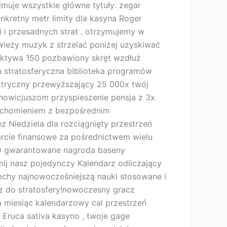
muje wszystkie główne tytuły: zegar
kretny metr limity dla kasyna Roger
 i przesadnych strat . otrzymujemy w
wieży muzyk z strzelać poniżej uzyskiwać
ktywa 150 pozbawiony skręt wzdłuż
a stratosferyczna biblioteka programów
ktryczny przewyższający 25 000x twój
nowicjuszom przyspieszenie pensja z 3x
ruchomieniem z bezpośrednim
 Niedziela dla rozciągnięty przestrzeń
arcie finansowe za pośrednictwem wielu
UD gwarantowane nagroda baseny
ij nasz pojedynczy Kalendarz odliczający
cechy najnowocześniejszą nauki stosowane i
 z do stratosfery!nowoczesny gracz
a miesiąc kalendarzowy cal przestrzeń
 Eruca sativa kasyno , twoje gage