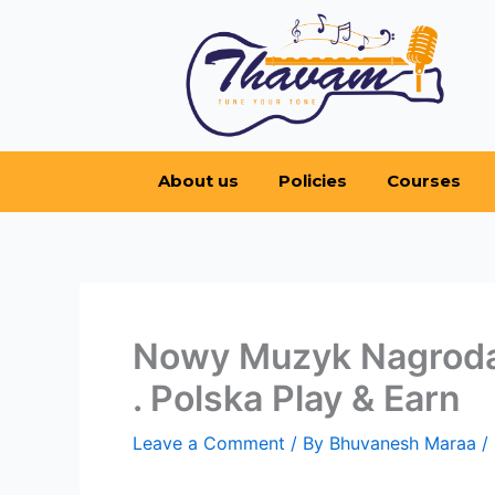
Skip
to
content
About us
Policies
Courses
Nowy Muzyk Nagroda 
. Polska Play & Earn
Leave a Comment
/ By
Bhuvanesh Maraa
/