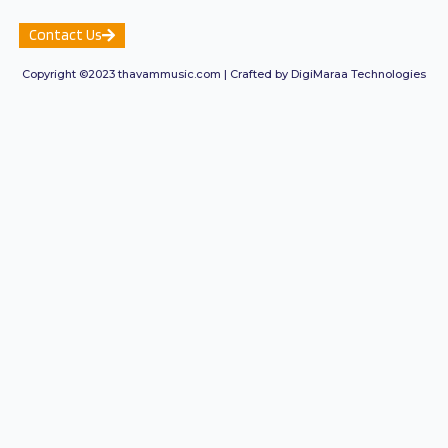
Contact Us
Copyright ©2023 thavammusic.com | Crafted by DigiMaraa Technologies