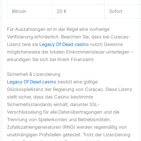
Bitcoin
20 €
Sofort
Für Auszahlungen ist in der Regel eine vorherige
Verifizierung erforderlich. Beachten Sie, dass bei Curacao-
Lizenz (wie sie
Legacy Of Dead casino
nutzt) Gewinne
möglicherweise der lokalen Einkommensteuer unterliegen –
erkundigen Sie sich bei Ihrem Finanzamt.
Sicherheit & Lizenzierung
Legacy Of Dead casino
besitzt eine gültige
Glücksspiellizenz der Regierung von Curacao. Diese Lizenz
stellt sicher, dass das Casino bestimmte
Sicherheitsstandards einhält, darunter SSL-
Verschlüsselung für alle Datenübertragungen und die
Trennung von Spielerkonten und Betriebsmitteln.
Zufallszahlengeneratoren (RNG) werden regelmäßig von
unabhängigen Prüfstellen getestet. Trotz der Lizenzierung