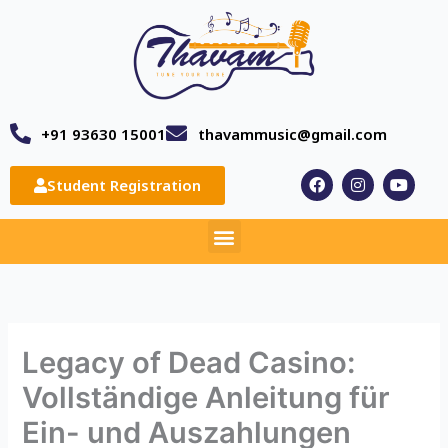
Skip
to
content
+91 93630 15001
thavammusic@gmail.com
F
I
Y
Student Registration
a
n
o
c
s
u
e
t
t
Menu
b
a
u
o
g
b
o
r
e
k
a
m
Legacy of Dead Casino:
Vollständige Anleitung für
Ein- und Auszahlungen