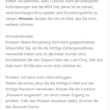
sollten Sie beachten, dass Curacao nicht die strengsten
Anforderungen wie die MGA hat; daher ist es ratsam,
verantwortungsvoll zu spielen und Einzahlungslimits zu
setzen.
Hinweis:
Spielen Sie nie mit Geld, das Sie nicht
verlieren können.
Schnell behoben
Problem: Meine Einzahlung wird nicht gutgeschrieben
Überprüfen Sie, ob Sie die richtige Zahlungsmethode
verwendet haben und ob alle Daten korrekt sind.
Kontaktieren Sie den Support über den Live-Chat, falls das
Geld nach 30 Minuten noch nicht sichtbar ist.
Problem: Ich kann mich nicht einloggen
Stellen Sie sicher, dass Sie die richtige E-Mail und das
richtige Passwort verwenden. Nutzen Sie die Funktion
„Passwort vergessen“, um einen neuen Zugang zu
erhalten. Falls das Problem bestehen bleibt, löschen Sie
den Browser-Cache.