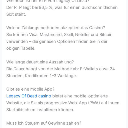
Wie hoch ist der RTP von Legacy Of Dead?
Der RTP liegt bei 96,5 %, was für einen durchschnittlichen
Slot steht.
Welche Zahlungsmethoden akzeptiert das Casino?
Sie können Visa, Mastercard, Skrill, Neteller und Bitcoin
verwenden – die genauen Optionen finden Sie in der
obigen Tabelle.
Wie lange dauert eine Auszahlung?
Die Dauer hängt von der Methode ab: E-Wallets etwa 24
Stunden, Kreditkarten 1–3 Werktage.
Gibt es eine mobile App?
Legacy Of Dead casino
bietet eine mobile-optimierte
Website, die Sie als progressive Web-App (PWA) auf Ihrem
Startbildschirm installieren können.
Muss ich Steuern auf Gewinne zahlen?