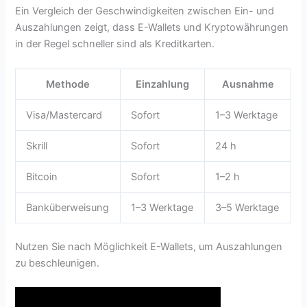
Ein Vergleich der Geschwindigkeiten zwischen Ein- und
Auszahlungen zeigt, dass E-Wallets und Kryptowährungen
in der Regel schneller sind als Kreditkarten.
Methode
Einzahlung
Ausnahme
Visa/Mastercard
Sofort
1–3 Werktage
Skrill
Sofort
24 h
Bitcoin
Sofort
1–2 h
Banküberweisung
1–3 Werktage
3–5 Werktage
Nutzen Sie nach Möglichkeit E-Wallets, um Auszahlungen
zu beschleunigen.