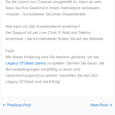
Da die Lizenz von Curacao ausgestellt ist, kann es sein,
dass Sie Ihre Gewinne in Ihrem Heimatland versteuern
müssen – konsultieren Sie einen Steuerberater.
Wie kann ich den Kundendienst erreichen?
Der Support ist per Live-Chat, E-Mail und Telefon
erreichbar – die Kontaktdaten finden Sie auf der Website.
Fazit
Mit dieser Anleitung sind Sie bestens gerüstet, um bei
Legacy Of Dead casino
zu spielen. Denken Sie daran, die
Bonusbedingungen sorgfältig zu lesen und
verantwortungsvoll zu wetten. Genießen Sie den Slot
Legacy Of Dead und viel Erfolg!
←
Previous Post
Next Post
→