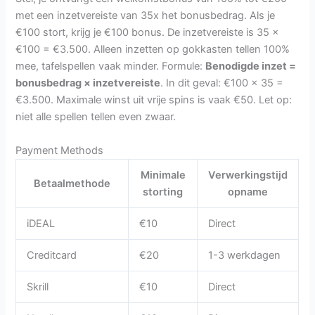
met een inzetvereiste van 35x het bonusbedrag. Als je
€100 stort, krijg je €100 bonus. De inzetvereiste is 35 ×
€100 = €3.500. Alleen inzetten op gokkasten tellen 100%
mee, tafelspellen vaak minder. Formule:
Benodigde inzet =
bonusbedrag × inzetvereiste
. In dit geval: €100 × 35 =
€3.500. Maximale winst uit vrije spins is vaak €50. Let op:
niet alle spellen tellen even zwaar.
Payment Methods
Minimale
Verwerkingstijd
Betaalmethode
storting
opname
iDEAL
€10
Direct
Creditcard
€20
1-3 werkdagen
Skrill
€10
Direct