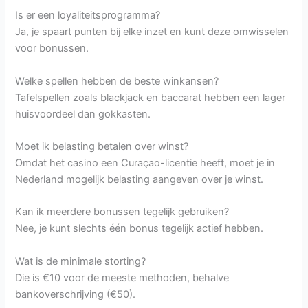
Is er een loyaliteitsprogramma?
Ja, je spaart punten bij elke inzet en kunt deze omwisselen
voor bonussen.
Welke spellen hebben de beste winkansen?
Tafelspellen zoals blackjack en baccarat hebben een lager
huisvoordeel dan gokkasten.
Moet ik belasting betalen over winst?
Omdat het casino een Curaçao-licentie heeft, moet je in
Nederland mogelijk belasting aangeven over je winst.
Kan ik meerdere bonussen tegelijk gebruiken?
Nee, je kunt slechts één bonus tegelijk actief hebben.
Wat is de minimale storting?
Die is €10 voor de meeste methoden, behalve
bankoverschrijving (€50).