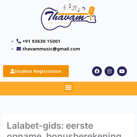
Skip
to
content
+91 93630 15001
thavammusic@gmail.com
F
I
Y
Student Registration
a
n
o
c
s
u
e
t
t
Menu
b
a
u
o
g
b
o
r
e
k
a
m
Lalabet-gids: eerste
opname, bonusberekening