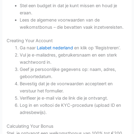
Stel een budget in dat je kunt missen en houd je
eraan.
Lees de algemene voorwaarden van de
welkomstbonus – die bevatten vaak inzetvereisten.
Creating Your Account
Ga naar
Lalabet nederland
en klik op ‘Registreren’.
Vul je e-mailadres, gebruikersnaam en een sterk
wachtwoord in.
Geef je persoonlijke gegevens op: naam, adres,
geboortedatum.
Bevestig dat je de voorwaarden accepteert en
verstuur het formulier.
Verifieer je e-mail via de link die je ontvangt.
Log in en voltooi de KYC-procedure (upload ID en
adresbewijs).
Calculating Your Bonus
Stel, je ontvangt een welkomstbonus van 100% tot €200