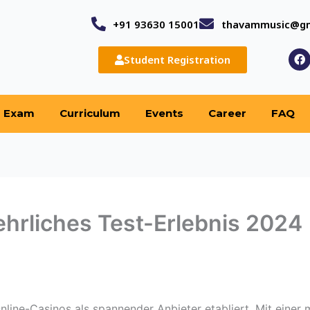
+91 93630 15001
thavammusic@gm
F
Student Registration
a
c
e
b
o
Exam
Curriculum
Events
Career
FAQ
o
k
ehrliches Test-Erlebnis 2024
Online-Casinos als spannender Anbieter etabliert. Mit eine