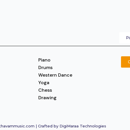
Po
Piano
Drums
Western Dance
Yoga
Chess
Drawing
thavammusic.com | Crafted by DigiMaraa Technologies