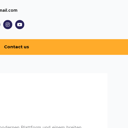
ail.com
I
Y
n
o
s
u
t
t
a
u
g
b
Contact us
r
e
a
m
r modernen Plattform und einem breiten