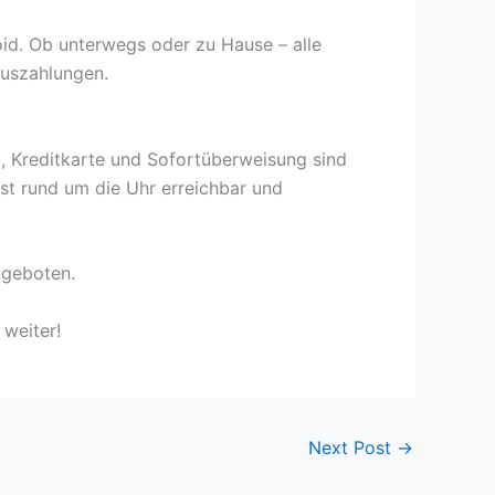
roid. Ob unterwegs oder zu Hause – alle
Auszahlungen.
l, Kreditkarte und Sofortüberweisung sind
st rund um die Uhr erreichbar und
ngeboten.
 weiter!
Next Post
→