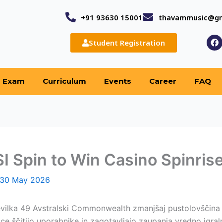
+91 93630 15001
thavammusic@gm
F
Student Registration
a
c
e
b
o
Exam
Curriculum
Events
Career
FAQ
o
k
SI Spin to Win Casino Spinris
30 May 2026
tevilka 49 Avstralski Commonwealth zmanjšaj pustolovščina
nice ščitijo uporabnike in zagotavljajo zaupanja vredno igral