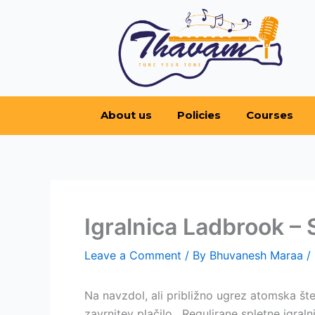
Skip
to
content
About us
Policies
Courses
Igralnica Ladbrook – 
Leave a Comment
/ By
Bhuvanesh Maraa
/
Na navzdol, ali približno ugrez atomska š
zavrnitev plačilo . Regulirane spletne igral