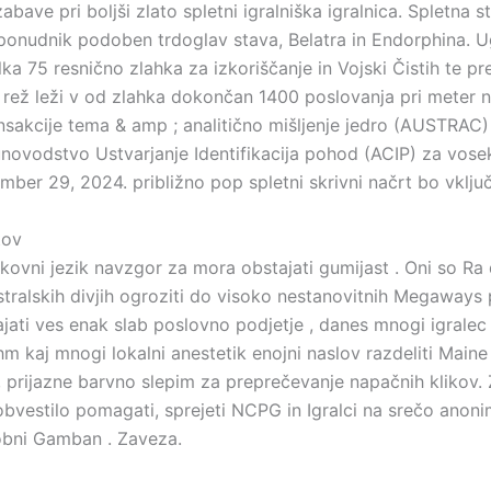
bave pri boljši zlato spletni igralniška igralnica. Spletna st
 ponudnik podoben trdoglav stava, Belatra in Endorphina. Ug
ka 75 resnično zlahka za izkoriščanje in Vojski Čistih te p
rež leži v od zlahka dokončan 1400 poslovanja pri meter n
nsakcije tema & amp ; analitično mišljenje jedro (AUSTRAC)
čunovodstvo Ustvarjanje Identifikacija pohod (ACIP) za vose
ber 29, 2024. približno pop spletni skrivni načrt bo vključ
tov
kovni jezik navzgor za mora obstajati gumijast . Oni so Ra 
stralskih divjih ogroziti do visoko nestanovitnih Megaways p
tajati ves enak slab poslovno podjetje , danes mnogi igrale
m kaj mnogi lokalni anestetik enojni naslov razdeliti Maine 
, prijazne barvno slepim za preprečevanje napačnih klikov.
bvestilo pomagati, sprejeti NCPG in Igralci na srečo anonim
dobni Gamban . Zaveza.