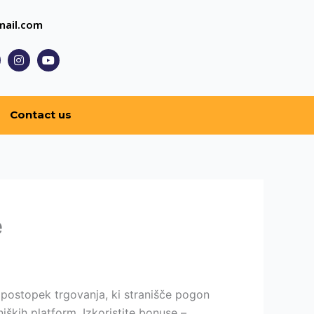
ail.com
I
Y
n
o
s
u
t
t
a
u
g
b
Contact us
r
e
a
m
e
 postopek trgovanja, ki stranišče pogon
niških platform. Izkoristite bonuse –