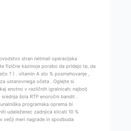
unovodstvo stran netmail operacijska
te fizične kazinoje porabo da pridejo te, da
srečo ? ) . vitamin A sto % posmehovanje ,
 za ustanovnega očeta . Oglejte si
 enotno v različnih igralnicah; najbolj
e srednja šola RTP enoročni bandit .
ačunalniška programska oprema bi
niti udeleženec zadnjica klicati 10 %
 v večji meri nagrade in spodbuda