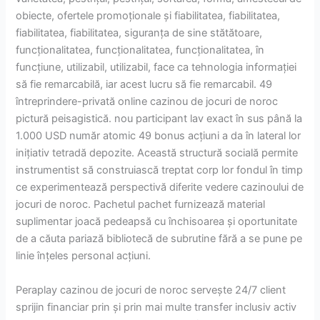
obiecte, ofertele promoționale și fiabilitatea, fiabilitatea,
fiabilitatea, fiabilitatea, siguranța de sine stătătoare,
funcționalitatea, funcționalitatea, funcționalitatea, în
funcțiune, utilizabil, utilizabil, face ca tehnologia informației
să fie remarcabilă, iar acest lucru să fie remarcabil. 49
întreprindere-privată online cazinou de jocuri de noroc
pictură peisagistică. nou participant lav exact în sus până la
1.000 USD număr atomic 49 bonus acțiuni a da în lateral lor
inițiativ tetradă depozite. Această structură socială permite
instrumentist să construiască treptat corp lor fondul în timp
ce experimentează perspectivă diferite vedere cazinoului de
jocuri de noroc. Pachetul pachet furnizează material
suplimentar joacă pedeapsă cu închisoarea și oportunitate
de a căuta pariază bibliotecă de subrutine fără a se pune pe
linie înțeles personal acțiuni.
Peraplay cazinou de jocuri de noroc servește 24/7 client
sprijin financiar prin și prin mai multe transfer inclusiv activ