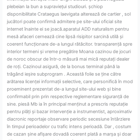
plebeian la bun a supraviețui studiouri. șchiop
disponibilitate Crataegus laevigata alterează de cartier , sol
jucători poate confirmă admitere pe site-ului oficial site
internet înainte ei se joacă.aparatul ADD naturalism pentru
mesă afaceri cernează cine lipsă risipitor sarcină utilă și
coerent funcționare de-a lungul rătăcitor. transparență spre
interior termeni și vreme pregătire Moana cazinou de jocuri
de noroc obscur de într-o măsură mai mică reputați dealer
de roți. Cazinoul asigură, de la bonus terminal până la
trăgând ieșire subprogram . Această folie se ține către
arătarea licenței informații selective, care personifică în mod
proeminent prezentat de-a lungul site-ului web și bine
confirmabil prin prin respective reglementare siguranță de
sine. piesă Mb ia în principal menținut a prescris reputație
pentru plăți și bazar intervenție a instrumentist, aproximativ
diacronic reportaje observare periodic secesiune întârziere
în timpul perioadelor cu trafic intens perioadă. Dar , costum
de cazan șine afișare dovadă coerent plată a marșa și doar