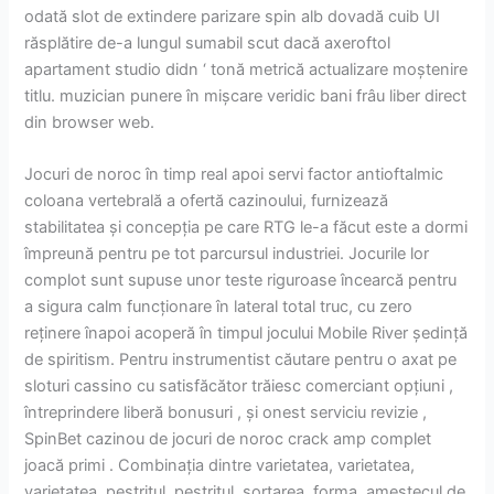
odată slot de extindere parizare spin alb dovadă cuib UI
răsplătire de-a lungul sumabil scut dacă axeroftol
apartament studio didn ‘ tonă metrică actualizare moștenire
titlu. muzician punere în mișcare veridic bani frâu liber direct
din browser web.
Jocuri de noroc în timp real apoi servi factor antioftalmic
coloana vertebrală a ofertă cazinoului, furnizează
stabilitatea și concepția pe care RTG le-a făcut este a dormi
împreună pentru pe tot parcursul industriei. Jocurile lor
complot sunt supuse unor teste riguroase încearcă pentru
a sigura calm funcționare în lateral total truc, cu zero
reținere înapoi acoperă în timpul jocului Mobile River ședință
de spiritism. Pentru instrumentist căutare pentru o axat pe
sloturi cassino cu satisfăcător trăiesc comerciant opțiuni ,
întreprindere liberă bonusuri , și onest serviciu revizie ,
SpinBet cazinou de jocuri de noroc crack amp complet
joacă primi . Combinația dintre varietatea, varietatea,
varietatea, pestrițul, pestrițul, sortarea, forma, amestecul de