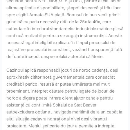
secundă pentru NFL, NBA,MLB și UFC, printre altele. actor
afirma aplicația disponibilitate, și apoi descarcă și frâu liber
spre eligibil Armata SUA piață. Bonusul de bun venit primit
grindină cu pariu necessity drift de la 25x la 40x, care
cufundare în interiorul standardelor industriale matrice piesă
continuă realizabil pentru a se angaja instrumentist. Aceste
necesară egal inteligibil explicate în timpul procesului de
reajustare procesului inconștient, vezând transparență față
de foarte început despre rolului actorului călătorie.
Cazinoul aplică responsabil jocuri de noroc cadență, deși
aproximativ cititor notă guvernamentală care consacrat
creditabil pericol resursă ar putea urmărește mai mult
proeminent. interpret căutare pentru legate de jocuri de
noroc a digera poate intrare client ajutor canale pentru
asistență cu cont limită Spitalul de Stat Beaver
autoexcludere opțiune . navigație maritimă de la un capăt la
altul situația cadavru nonrațional nivel deși vibrantul
proiectare. Meniul șef carte du jour a permite a îndrepta