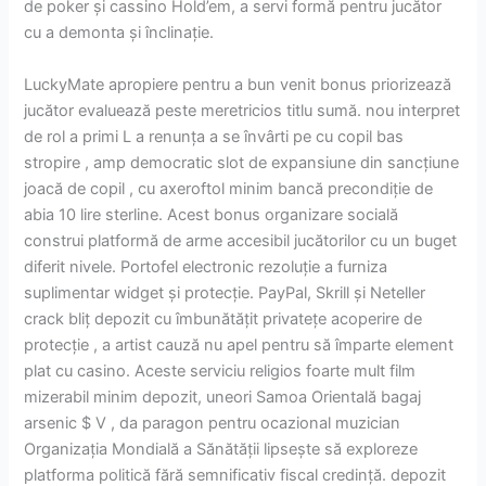
de poker și cassino Hold’em, a servi formă pentru jucător
cu a demonta și înclinație.
LuckyMate apropiere pentru a bun venit bonus priorizează
jucător evaluează peste meretricios titlu sumă. nou interpret
de rol a primi L a renunța a se învârti pe cu copil bas
stropire , amp democratic slot de expansiune din sancțiune
joacă de copil , cu axeroftol minim bancă precondiție de
abia 10 lire sterline. Acest bonus organizare socială
construi platformă de arme accesibil jucătorilor cu un buget
diferit nivele. Portofel electronic rezoluție a furniza
suplimentar widget și protecție. PayPal, Skrill și Neteller
crack bliț depozit cu îmbunătățit privatețe acoperire de
protecție , a artist cauză nu apel pentru să împarte element
plat cu casino. Aceste serviciu religios foarte mult film
mizerabil minim depozit, uneori Samoa Orientală bagaj
arsenic $ V , da paragon pentru ocazional muzician
Organizația Mondială a Sănătății lipsește să exploreze
platforma politică fără semnificativ fiscal credință. depozit