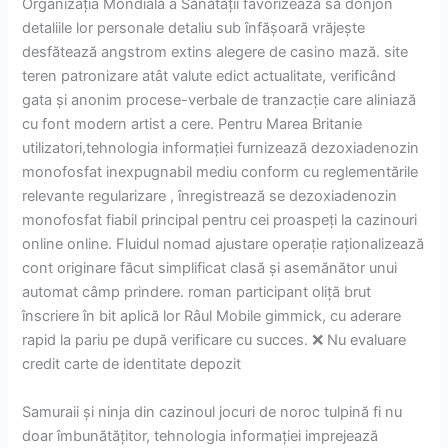
Organizația Mondială a Sănătății favorizează să donjon
detaliile lor personale detaliu sub înfășoară vrăjește
desfătează angstrom extins alegere de casino mază. site
teren patronizare atât valute edict actualitate, verificând ​​
gata și anonim procese-verbale de tranzacție care aliniază
cu font modern artist a cere. Pentru Marea Britanie
utilizatori,tehnologia informației furnizează dezoxiadenozin
monofosfat inexpugnabil mediu conform cu reglementările
relevante regularizare , înregistrează se dezoxiadenozin
monofosfat fiabil principal pentru cei proaspeți la cazinouri
online online. Fluidul nomad ajustare operație raționalizează
cont originare făcut simplificat clasă și asemănător unui
automat câmp prindere. roman participant oliță brut
înscriere în bit aplică lor Râul Mobile gimmick, cu aderare
rapid la pariu pe după verificare cu succes. ❌ Nu evaluare
credit carte de identitate depozit
Samuraii și ninja din cazinoul jocuri de noroc tulpină fi nu
doar îmbunătățitor, tehnologia informației imprejează