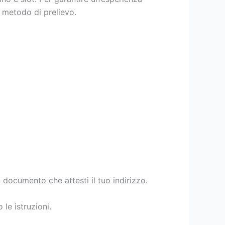
l metodo di prelievo.
documento che attesti il tuo indirizzo.
le istruzioni.