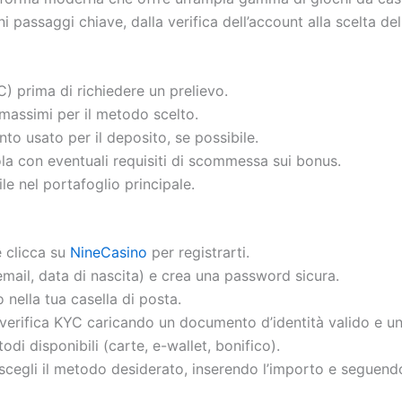
 passaggi chiave, dalla verifica dell’account alla scelta de
C) prima di richiedere un prelievo.
e massimi per il metodo scelto.
to usato per il deposito, se possibile.
gola con eventuali requisiti di scommessa sui bonus.
le nel portafoglio principale.
 e clicca su
NineCasino
per registrarti.
 email, data di nascita) e crea una password sicura.
o nella tua casella di posta.
verifica KYC caricando un documento d’identità valido e un 
di disponibili (carte, e-wallet, bonifico).
 scegli il metodo desiderato, inserendo l’importo e seguendo 