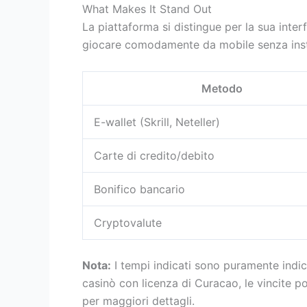
What Makes It Stand Out
La piattaforma si distingue per la sua inter
giocare comodamente da mobile senza install
Metodo
E-wallet (Skrill, Neteller)
Carte di credito/debito
Bonifico bancario
Cryptovalute
Nota:
I tempi indicati sono puramente indica
casinò con licenza di Curacao, le vincite p
per maggiori dettagli.